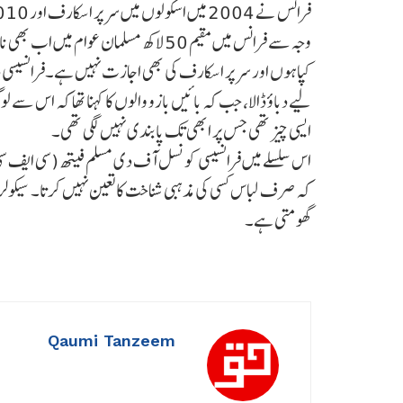
وجہ سے فرانس میں مقیم 50 لاکھ مسلما
کپاہوں اور سر پر اسکارف کی بھی اجازت نہیں ہے۔فرانسیسی دائی
لیے دباؤ ڈالا، جب کہ بائیں بازو والوں کا کہنا تھا کہ اس س
ایسی چیز تھی جس پر ابھی تک پابندی نہیں لگی تھی۔
اس سلسلے میں فرانسیسی کونسل آف دی مسلم فیتھ (سی ایف سی ا
کہ صرف لباس کسی کی مذہبی شناخت کا تعین نہیں کرتا۔ سیکول
گھومتی ہے۔
Qaumi Tanzeem