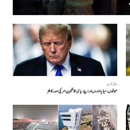
عالمی خبریں
صحافیوں، میڈیا اداروں اور اپنے سیاسی مخالفین پر امریکی صدرکا طنز