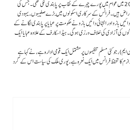
فرانس نے 2004 میں اسکولوں میں سر پر اسکارف اور 2010 میں عوام میں پورے چہرے کے نقاب پر پابندی لگی تھی۔ جس کی
ن عوام میں اب بھی ناراض ہیں۔ فرانس کے سرکاری اسکولوں میں بڑے صلیبوں، یہودی
ں بازو اور انتہائی دائیں بازو نے حکومت پر عبایا پر پابندی لگانے کے
ے لوگوں کی آزادی کی خلاف ورزی ہوگی۔ ہیڈ اسکارف کے علاوہ عبایا ایک
یم)، جو کئی مسلم تنظیموں پر مشتمل ایک قومی ادارہ ہے، نے کہا ہے
رازم کا تحفظ فرانس میں ایک نعرہ ہے، پوری ملک کی سیاست اس کے گرد