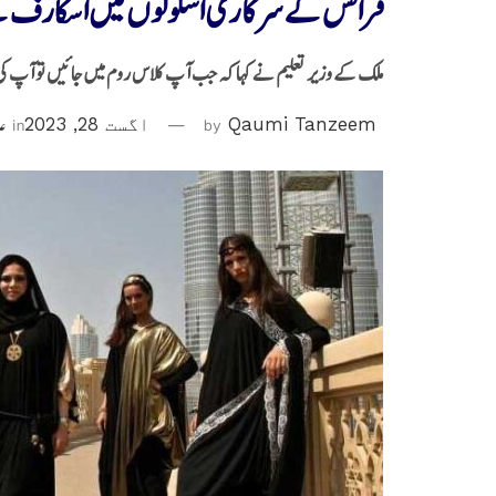
فرانس کےسرکاری اسکولوں میں اسکارف کے بع
ملک کے وزیر تعلیم نے کہا کہ جب آپ کلاس روم میں جائیں تو آپ ک
Qaumi Tanzeem
by
اگست 28, 2023
in
عا