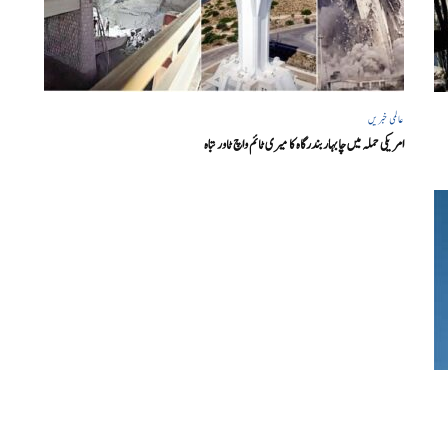
عالمی خبریں
امریکی حملہ میں چابہار بندرگاہ کا میری ٹائم واچ ٹاور تباہ