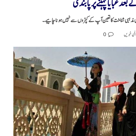
د عبایا پہننے پر پابندی
ی مذہبی شناخت کا تعین آپ کے کپڑوں سے نہیں ہونا چاہیے۔
0
لمی خبریں