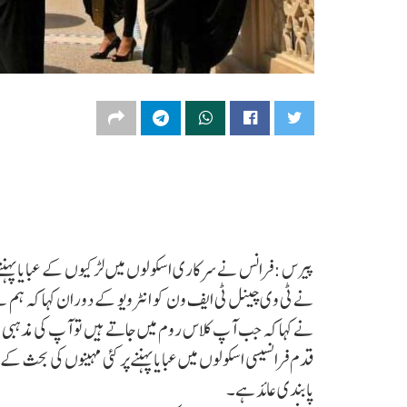
پیرس :فرانس نے سرکاری اسکولوں میں لڑکیوں کے عبایا پہننے پر 
نے ٹی وی چینل ٹی ایف ون کو انٹرویو کے دوران کہا کہ ہم نے 
نے کہا کہ جب آپ کلاس روم میں جاتے ہیں تو آپ کی مذہبی 
قدم فرانسیسی اسکولوں میں عبایا پہننے پر کئی مہینوں کی بحث 
پابندی عائد ہے۔