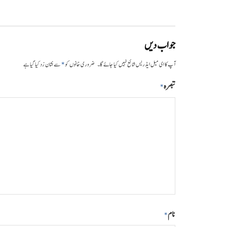
جواب دیں
*
آپ کا ای میل ایڈریس شائع نہیں کیا جائے گا۔
ضروری خانوں کو
سے نشان زد کیا گیا ہے
تبصرہ
*
نام
*