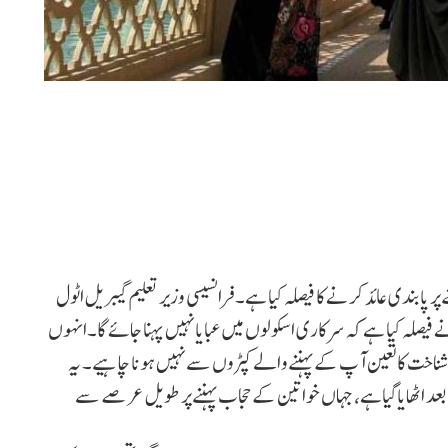
پابندی عائد کرنے کا فیصلہ کیا ہے۔ فرانسیسی وزیر تعلیم گیبریل اٹول
فیصلہ کیا ہے کہ سرکاری اسکولوں میں عبایا نہیں پہنا جائے گا۔انہوں
شناخت کا تعین آپ کے پہننے والے کپڑوں سے نہیں ہونا چاہیے۔ یہ
کے بعد اٹھایاگیاہے، جہاں خواتین کے حجاب پہننے پر طویل عرصے سے