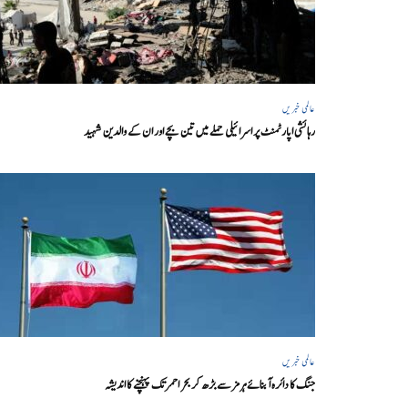
عالمی خبریں
رہائشی اپارٹمنٹ پر اسرائیلی حملے میں تین بچے اور ان کے والدین شہید
عالمی خبریں
جنگ کا دائرہ آبنائے ہرمز سے بڑھ کر بحر احمر تک پہنچنے کا اندیشہ