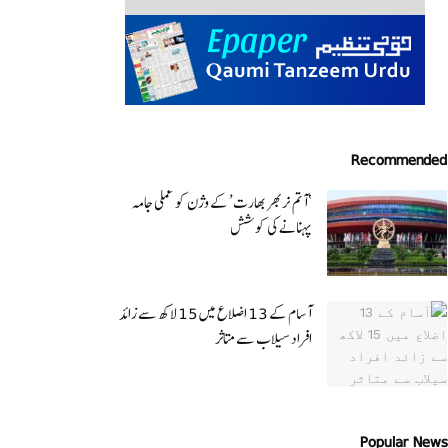
Recommended
‘آتم نربھر بھارت’ کے وژن کو عملی جامہ
پہنانے کی کوشش
آسام کے 13 اضلاع میں 15 لاکھ سے زائد
افراد سیلاب سے متاثر
Popular News