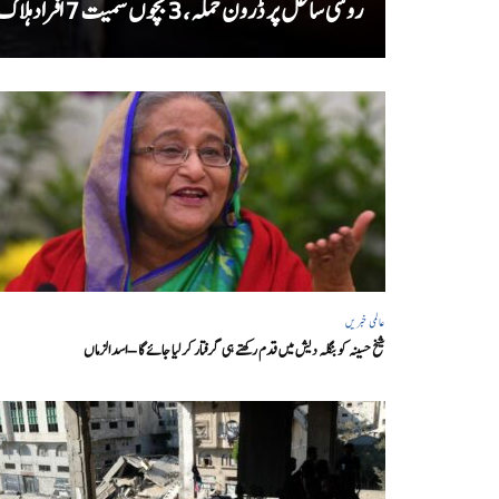
روسی ساحل پر ڈرون حملہ، 3 بچوں سمیت 7 افراد ہلاک
عالمی خبریں
شیخ حسینہ کو بنگلہ دیش میں قدم رکھتے ہی گرفتار کر لیا جائے گا – اسد الزماں