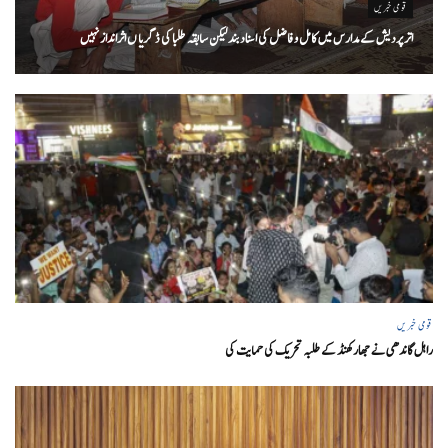
قومی خبریں
اتر پردیش کےمدارس میں کامل و فاضل کی اسناد بند لیکن سابقہ طلبا کی ڈگریا ں اثرانداز نہیں
قومی خبریں
راہل گاندھی نے جھارکھنڈ کے طلبہ تحریک کی حمایت کی