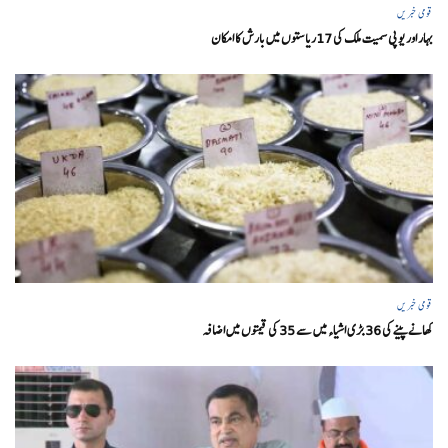
قومی خبریں
بہار اور یو پی سمیت ملک کی 17ریاستوں میں بارش کا امکان
قومی خبریں
کھانے پینے کی 36 بڑی اشیاء میں سے 35 کی قیمتوں میں اضافہ