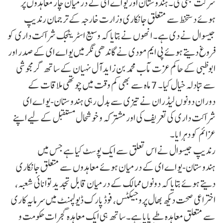
شرکت بھی کی۔ہندوستان اور یو اے ای کے درمیان چار معاہدوں پر
ہوئے دستخط سے متعلق جانکاری وزارت خارجہ کے ترجمان رندیپ
جیسوال نے دی ہے۔ انھوں نے بتایا کہ وسیع اسٹریٹجک شراکت داری کو
فروغ دیتے ہوئے پی ایم مودی نے گاندھی نگر میں یو اے ای کے صدر اور
ابوظبی کے حاکم عزت مآب محمد بن زاید آل نہیان کے ساتھ گرمجوشی
سے تبادلہ خیال کیا۔ 7 ماہ سے بھی کم وقت میں چوتھی ملاقات کے
دوران دونوں لیڈران نے تیزی سے بدل رہی ہندوستان-یو اے ای
شراکت داری کی تعریف کی اور مشترکہ و خوشحال مستقبل کے لیے اپنے
عزائم کو دہرایا۔
رندیپ جیسوال نے اس تعلق سے ایک پوسٹ کیا ہے جس میں
ہندوستان-یو اے ای کے درمیان ہوئے معاہدوں سے متعلق جانکاری
دیتے ہوئے بتایا کہ دونوں ممالک کے درمیان قابل تجدید توانائی شعبہ،
اختراعی صحت دیکھ بھال پروجیکٹس، فوڈ پارک ڈیولپمنٹ میں سرمایہ کاری
سے متعلق معاہدہ طے پایا ہے۔ ساتھ ہی ایک معاہدہ گجرات حکومت و