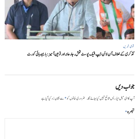
قومی خبریں
گڈکری کے خلاف آن لائن ڈیپ فیک پوسٹ فحش، جارحانہ اور توہین آمیز:بامبے ہائی کورٹ
جواب دیں
*
آپ کا ای میل ایڈریس شائع نہیں کیا جائے گا۔
ضروری خانوں کو
سے نشان زد کیا گیا ہے
تبصرہ
*