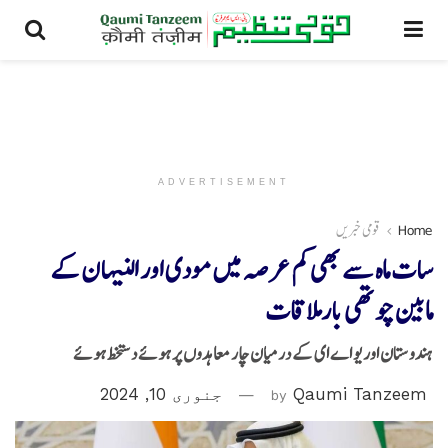
ADVERTISEMENT
Home
قومی خبریں
سات ماہ سے بھی کم عرصہ میں مودی اور النیہان کے
مابین چوتھی بارملاقات
ہندوستان اور یو اے ای کے درمیان چار معاہدوں پر ہوئے دستخط ہوئے
Qaumi Tanzeem
by
جنوری 10, 2024