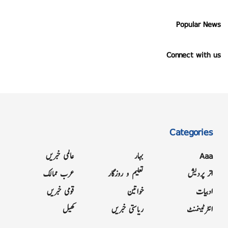
Popular News
Connect with us
Categories
Aaa
بہار
عالمی خبریں
اتر پردیش
تعلیم و روزگار
عرب ممالک
ادبیات
خواتین
قومی خبریں
انٹرٹینمنٹ
ریاستی خبریں
کھیل