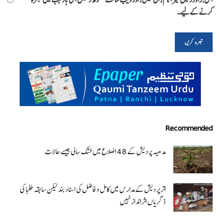
کرنے کےلیے۔
Recommended
مدھیہ پردیش کے 48 اضلاع میں خشک سالی جیسے حالات
اتر پردیش کےمدارس میں کامل و فاضل کی اسناد بند لیکن سابقہ طلبا کی
ڈگریا ں اثرانداز نہیں