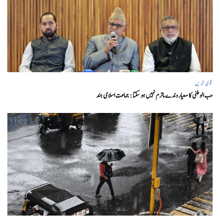
قومی خبریں
حب الوطنی کا معیار وندے ماترم نہیں ہو سکتا : جماعت اسلامی ہند