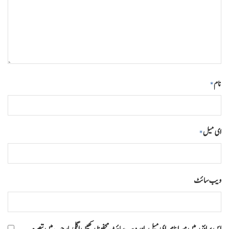
نام
*
ای میل
*
ویب‌ سائٹ
اس براؤزر میں میرا نام، ای میل، اور ویب سائٹ محفوظ رکھیں اگلی بار جب میں تبصرہ