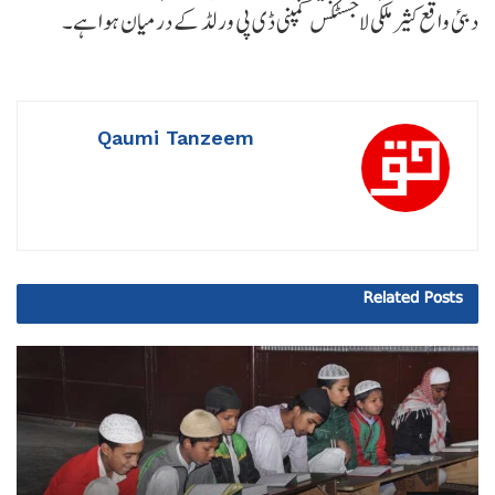
دبئی واقع کثیر ملکی لاجسٹکس کمپنی ڈی پی ورلڈ کے درمیان ہوا ہے۔
Qaumi Tanzeem
Related
Posts