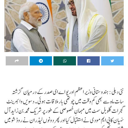
نئی دہلی : ہندوستانی وزیر اعظم اور یو اے ای صدر کے درمیان گزشتہ
سات ماہ سے بھی کم وقت میں چوتھی بار ملاقات ہوئی۔ دسویں وائبرینٹ
گجرات گلوبل سمٹ میں مہمانِ خصوصی کے طور پر شریک محمد بن زاید آل
نہیان کاپی ایم مودی نے استقبال کیا اور پھر دونوں لیڈران نے روڈ شو میں