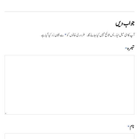
جواب دیں
*
آپ کا ای میل ایڈریس شائع نہیں کیا جائے گا۔
ضروری خانوں کو
سے نشان زد کیا گیا ہے
تبصرہ
*
نام
*