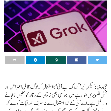
نئی دہلی:’ایکس‘ پر ’گروک اے آئی‘ کا استعمال کر لوگ قابل اعتراض اور
فحش تصویریں بنوا رہے ہیں، جو کسی بھی خاتون کے وقار کو ٹھیس پہنچانے
والا عمل ہے۔ اے آئی کے غلط استعمال سے نہ صرف اخلاقیات کو لے کر