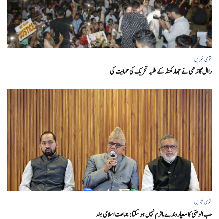
قومی خبریں
راہل گاندھی نے جھارکھنڈ کے طلبہ تحریک کی حمایت کی
قومی خبریں
حب الوطنی کا معیار وندے ماترم نہیں ہو سکتا : جماعت اسلامی ہند