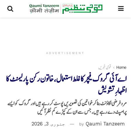
ADVERTISEMENT
Home
قومی خبریں
اے آئی گروک فیچر کا غلط استعمال، خاتون رکن پارلیمنٹ کا
اظہارِ تشویش
مرد فرضی اکاؤنٹ بنا کر خواتین کی تصویریں پوسٹ کر رہے ہیں اور گروک کو ایسے
پرامپٹ دے رہے ہیں، جس سے ان کے کپڑے کم نظر آئیں
Qaumi Tanzeem
by
جنوری 3, 2026