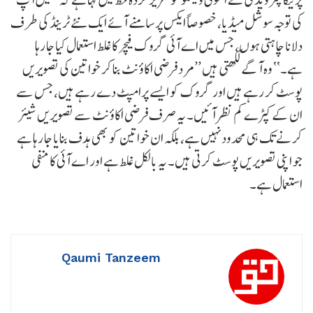
کی توجہ سوشل میڈیا، خصوصاً ایکس پر سامنے آئے ایک نئے ٹرینڈ کی طرف
دلانا چاہتی ہوں، جس میں اے آئی گروک فیچر کا غلط استعمال کیا جا رہا
ہے۔‘‘ وہ آگے لکھتی ہیں ’’مرد فرضی اکاؤنٹ بنا کر خواتین کی تصویریں
پوسٹ کر رہے ہیں اور گروک کو ایسے پرامپٹ دے رہے ہیں، جس سے
ان کے کپڑے کم نظر آئیں۔ یہ صرف فرضی اکاؤنٹ سے تصویریں شیئر
کرنے تک ہی محدود نہیں ہے، بلکہ ان خواتین کو بھی ہدف بنایا جا رہا ہے
جو اپنی تصویریں پوسٹ کرتی ہیں۔ یہ بالکل غلط ہے اور اے آئی کا منفی
استعمال ہے۔
Qaumi Tanzeem