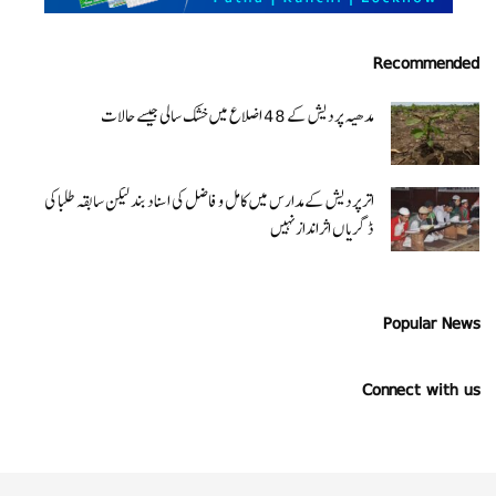
Recommended
مدھیہ پردیش کے 48 اضلاع میں خشک سالی جیسے حالات
اتر پردیش کےمدارس میں کامل و فاضل کی اسناد بند لیکن سابقہ طلبا کی
ڈگریا ں اثرانداز نہیں
Popular News
Connect with us