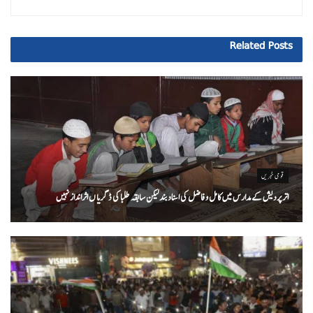
Related
Posts
قومی خبریں
اتر پردیش کےمدارس میں کامل و فاضل کی اسناد بند لیکن سابقہ طلبا کی ڈگریا ں اثرانداز نہیں