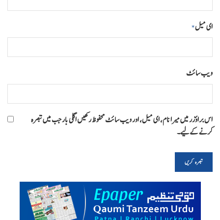
ای میل
*
ویب‌ سائٹ
اس براؤزر میں میرا نام، ای میل، اور ویب سائٹ محفوظ رکھیں اگلی بار جب میں تبصرہ
کرنے کےلیے۔