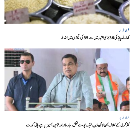
قومی خبریں
کھانے پینے کی 36 بڑی اشیاء میں سے 35 کی قیمتوں میں اضافہ
قومی خبریں
گڈکری کے خلاف آن لائن ڈیپ فیک پوسٹ فحش، جارحانہ اور توہین آمیز:بامبے ہائی کورٹ