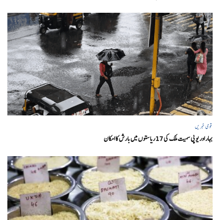
قومی خبریں
بہار اور یو پی سمیت ملک کی 17ریاستوں میں بارش کا امکان