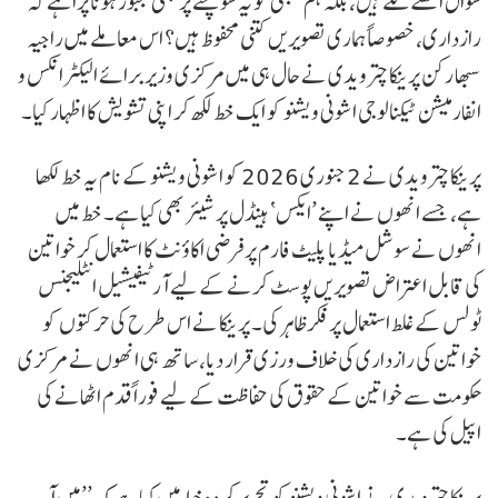
سوال اٹھنے لگے ہیں، بلکہ ہم سبھی کو یہ سوچنے پر بھی مجبور ہونا پڑا ہے کہ
رازداری، خصوصاً ہماری تصویریں کتنی محفوظ ہیں؟ اس معاملے میں راجیہ
سبھا رکن پرینکا چترویدی نے حال ہی میں مرکزی وزیر برائے الیکٹرانکس و
انفارمیشن ٹیکنالوجی اشونی ویشنو کو ایک خط لکھ کر اپنی تشویش کا اظہار کیا۔
پرینکا چترویدی نے 2 جنوری 2026 کو اشونی ویشنو کے نام یہ خط لکھا
ہے، جسے انھوں نے اپنے ’ایکس‘ ہینڈل پر شیئر بھی کیا ہے۔ خط میں
انھوں نے سوشل میڈیا پلیٹ فارم پر فرضی اکاؤنٹ کا استعمال کر خواتین
کی قابل اعتراض تصویریں پوسٹ کرنے کے لیے آرٹیفیشیل انٹلیجنس
ٹولس کے غلط استعمال پر فکر ظاہر کی۔ پرینکا نے اس طرح کی حرکتوں کو
خواتین کی رازداری کی خلاف ورزی قرار دیا، ساتھ ہی انھوں نے مرکزی
حکومت سے خواتین کے حقوق کی حفاظت کے لیے فوراً قدم اٹھانے کی
اپیل کی ہے۔
پرینکا چترویدی نے اشونی ویشنو کو تحریر کردہ خط میں کہا ہے کہ ’’میں آپ