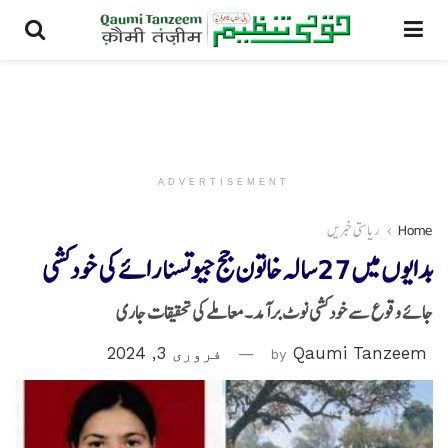
ADVERTISEMENT
Home
ریاستی خبریں
بدایوں میں 27سالہ خاتون جج جیوتسنا رائے کی خودکشی
جائے وقوع سے خودکشی نوٹ برآمد۔معاملے کی تحقیقات جاری
Qaumi Tanzeem
by
فروری 3, 2024