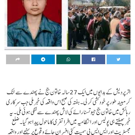
اتر پردیش کے بدایوں میں ایک 27سالہ خاتون جج نے پھندے سے لٹک
کر مبینہ طور پر خودکشی کر لی۔ ہفتہ کی صبح اس واقعہ کی خبر ملی جب سرکاری
رہائش میں خاتون جج جیوتسنا رائے کی لاش پھندے سے لٹکی ہوئی ملی۔ یہ
خبر پھیلتے ہی پولیس اور انتظامیہ میں افرا تفری کا ماحول پیدا ہو گیا۔ ضلع
مجسٹریٹ اور ایس ایس پی سمیت کئی افسران جائے وقوع پر پہنچے اور واقعہ