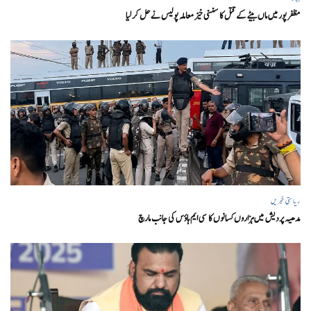
مظفر پور میں ماں بیٹے کے قتل کا سنسنی خیز معاملہ پولیس نے حل کر لیا
ریاستی خبریں
مدھیہ پردیش میں ہزاروں کسانوں کا سی ایم ہاؤس کی جانب مارچ