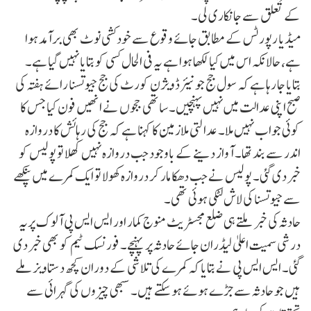
کے تعلق سے جانکاری لی۔
میڈیا رپورٹس کے مطابق جائے وقوع سے خودکشی نوٹ بھی برآمد ہوا
ہے، حالانکہ اس میں کیا لکھا ہوا ہے یہ فی الحال کسی کو بتایا نہیں گیا ہے۔
بتایا جا رہا ہے کہ سول جج جونیئر ڈویژن کورٹ کی جج جیوتسنا رائے ہفتہ کی
صبح اپنی عدالت میں نہیں پہنچیں۔ ساتھی ججوں نے انھیں فون کیا جس کا
کوئی جواب نہیں ملا۔ عدالتی ملازمین کا کہنا ہے کہ جج کی رہائش کا دروازہ
اندر سے بند تھا۔ آواز دینے کے باوجود جب دروازہ نہیں کھلا تو پولیس کو
خبر دی گئی۔ پولیس نے جب دھکا مار کر دروازہ کھولا تو ایک کمرے میں پنکھے
سے جیوتسنا کی لاش لٹکی ہوئی تھی۔
حادثہ کی خبر ملتے ہی ضلع مجسٹریٹ منوج کمار اور ایس ایس پی آلوک پریہ
درشی سمیت اعلیٰ لیڈران جائے حادثہ پر پہنچے۔ فورنسک ٹیم کو بھی خبر دی
گئی۔ ایس ایس پی نے بتایا کہ کمرے کی تلاشی کے دوران کچھ دستاویز ملے
ہیں جو حادثہ سے جڑے ہوئے ہو سکتے ہیں۔ سبھی چیزوں کی گہرائی سے