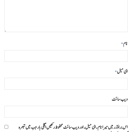
نام
*
ای میل
*
ویب‌ سائٹ
اس براؤزر میں میرا نام، ای میل، اور ویب سائٹ محفوظ رکھیں اگلی بار جب میں تبصرہ