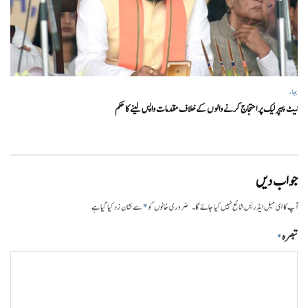
بہار
نیٹ پیپر لیک پر احتجاج کرنے والوں کے خلاف مقدمات واپس لینے کا حکم
جواب دیں
*
آپ کا ای میل ایڈریس شائع نہیں کیا جائے گا۔
ضروری خانوں کو
سے نشان زد کیا گیا ہے
تبصرہ
*