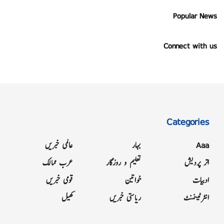
Popular News
Connect with us
Categories
Aaa
بہار
عالمی خبریں
اتر پردیش
تعلیم و روزگار
عرب ممالک
ادبیات
خواتین
قومی خبریں
انٹرٹینمنٹ
ریاستی خبریں
کھیل