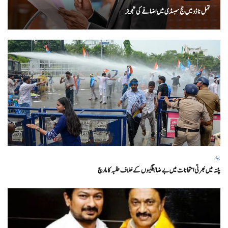
تمل ناڈو میں حج سبسڈی میں اضافے کی تجویز
بہار
پٹنہ میں بھرتی امتحانات میں بے ضابطگیوں کے خلاف طلبہ کا مارچ