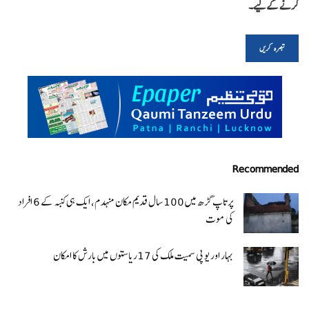
کرنے کےلیے۔
Recommended
پرتاپ گڑھ میں 100 سال قدیم مکان منہدم، ایک ہی کنبہ کے 6 افراد
کی موت
بہار اور یو پی سمیت ملک کی 17ریاستوں میں بارش کا امکان