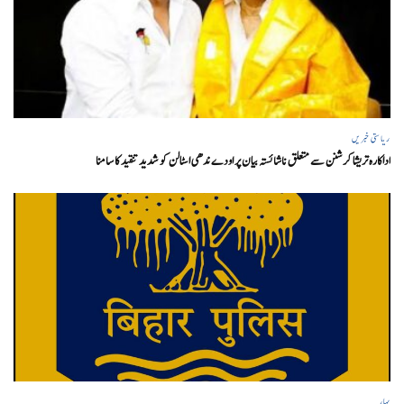
ریاستی خبریں
اداکارہ تریشا کرشنن سے متعلق ناشائستہ بیان پر اودے ندھی اسٹالن کو شدید تنقید کا سامنا
بہار