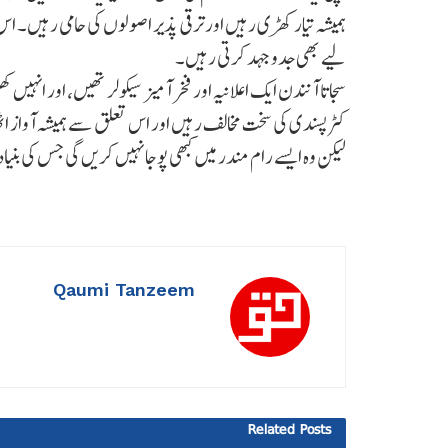
ہمیشہ تیار کھڑی رہیں اور ترقی پذیر اصولوں کی حامی رہیں۔ 
لیے بھی جدوجہد کرتی رہیں۔
سجاتا آنندن ایک اعلانیہ اور فخر آمیز سیکولر تھیں، اور انہیں
کٹرپسندی کی سخت مخالف رہیں اور اس تعلق سے ہمیشہ آواز اٹھ
لیکن وہ ایسے رام مندر میں کبھی پوجا نہیں کریں گی جس کی بنیاد
Qaumi Tanzeem
Related
Posts