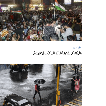
قومی خبریں
راہل گاندھی نے جھارکھنڈ کے طلبہ تحریک کی حمایت کی