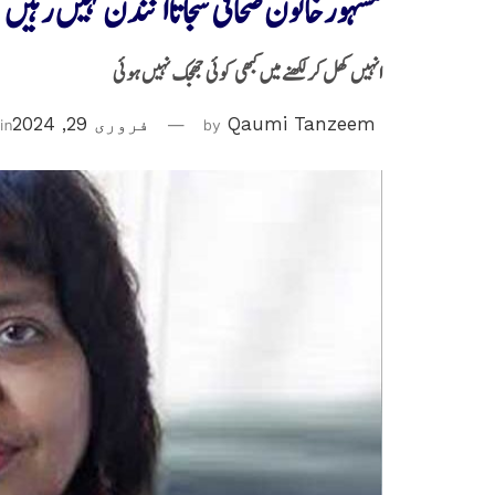
مشہور خاتون صحافی سجاتاآنندن نہیں رہیں
انہیں کھل کر لکھنے میں کبھی کوئی جھجک نہیں ہوئی
Qaumi Tanzeem
by
فروری 29, 2024
in