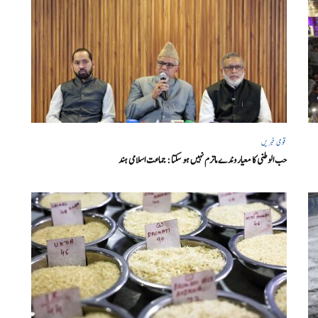
قومی خبریں
حب الوطنی کا معیار وندے ماترم نہیں ہو سکتا : جماعت اسلامی ہند