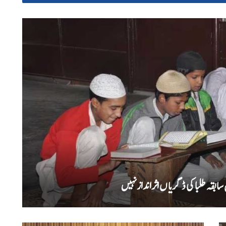
بقہ طلبا کی ڈگریا ں اثرانداز نہیں