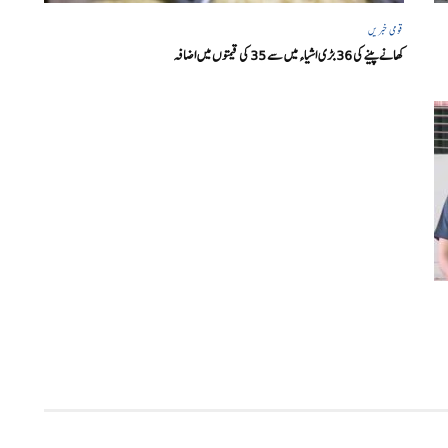
قومی خبریں
کھانے پینے کی 36 بڑی اشیاء میں سے 35 کی قیمتوں میں اضافہ