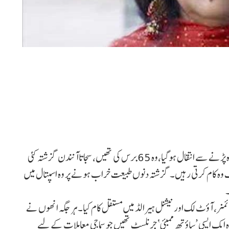
ممبئی :مشہور خاتون صحافی سجاتاآنندن کا گزشتہ شب دل کا دورہ پڑنے سے انتقال ہوگیا،وہ 65برس کی تھیں، سجاتاآنندن گزشتہ کئی
 وہ کام کرتی رہیں۔ گزشتہ دنوں طبیعت خراب ہونے پر وہ اسپتال میں
۔
ائمز، آؤٹ لک اور نیشنل ہیرالڈ میں مستقل کام کیا۔ ہر جگہ انھوں نے
 ایک ایسی ’ساؤتھ ممبئی‘ جرنلسٹ تھیں جو سماجی معاملات کے لیے