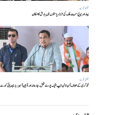
قومی خبریں
بہار اور یو پی سمیت ملک کی 17ریاستوں میں بارش کا امکان
قومی خبریں
گڈکری کے خلاف آن لائن ڈیپ فیک پوسٹ فحش، جارحانہ اور توہین آمیز:بامبے ہائی کورٹ