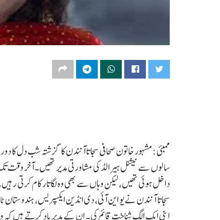
سالوں سے نیشنل ہیرالڈ کی مشاورتی مدیر تھیں۔آخر وقت تک
داخل ہوئی تھیں، لیکن وہاں سے بھی وہ لگاتار کام کرتی رہیں
سجاتا آنندن نے یو این آئی، دی انڈین ایکسپریس، ہندوستان ٹ
اپنی ایک الگ شناخت قائم کی۔ ان کے مدیر یاد کرتے ہیں کہ وہ