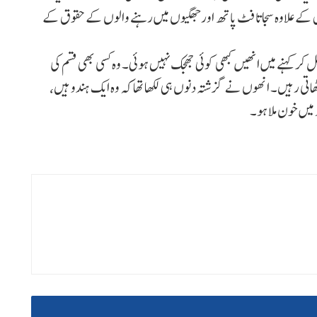
اس کے علاوہ سجاتا فٹ پاتھ اور جھگیوں میں رہنے والوں کے حقوق کے
 کھل کر کہنے میں انھیں کبھی کوئی جھجک نہیں ہوئی۔ وہ کسی بھی قسم کی
اتی رہیں۔ انھوں نے گزشتہ دنوں ہی لکھا تھا کہ وہ ایک ہندو ہیں،
 میں خون ملا ہو۔