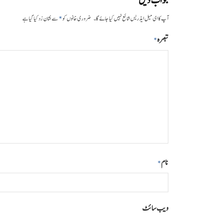
جواب دیں
*
آپ کا ای میل ایڈریس شائع نہیں کیا جائے گا۔
ضروری خانوں کو
سے نشان زد کیا گیا ہے
تبصرہ
*
نام
*
ویب‌ سائٹ