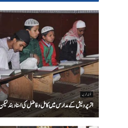
قومی خبریں
اتر پردیش کےمدارس میں کامل و فاضل کی اسناد بند لیکن سا