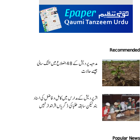
Recommended
مدھیہ پردیش کے 48 اضلاع میں خشک سالی
جیسے حالات
اتر پردیش کےمدارس میں کامل و فاضل کی اسناد
بند لیکن سابقہ طلبا کی ڈگریا ں اثرانداز نہیں
Popular News