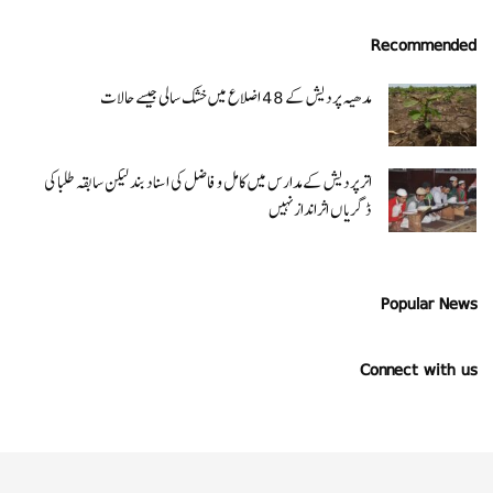
Recommended
مدھیہ پردیش کے 48 اضلاع میں خشک سالی جیسے حالات
اتر پردیش کےمدارس میں کامل و فاضل کی اسناد بند لیکن سابقہ طلبا کی
ڈگریا ں اثرانداز نہیں
Popular News
Connect with us