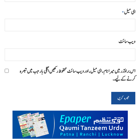
ای میل
*
ویب‌ سائٹ
اس براؤزر میں میرا نام، ای میل، اور ویب سائٹ محفوظ رکھیں اگلی بار جب میں تبصرہ
کرنے کےلیے۔