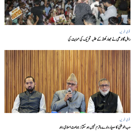
قومی خبریں
راہل گاندھی نے جھارکھنڈ کے طلبہ تحریک کی حمایت کی
قومی خبریں
حب الوطنی کا معیار وندے ماترم نہیں ہو سکتا : جماعت اسلامی ہند