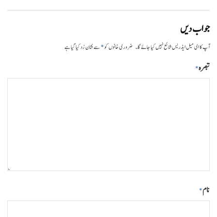
جواب دیں
*
آپ کا ای میل ایڈریس شائع نہیں کیا جائے گا۔
ضروری خانوں کو
سے نشان زد کیا گیا ہے
تبصرہ
*
نام
*