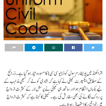
اتراکھنڈ میں یونیفارم سول کوڈ (یو سی سی) کا مسودہ تیار ہو گیا ہے۔ ذرائع
کے مطابق ایکسپرٹ کمیٹی نے کہا ہے کہ شادی کو لے کر سبھی مذاہب کے
لیے یکساں انتظام ہو اور ساتھ ہی کمیٹی نے پرسنل لاء کے کثرت ازواج
پر روک لگانے کی بھی سفارش کی ہے۔ کمیٹی کا کہنا ہے کہ کثرت ازواج
میں خواتین کا استحصال ہوتا ہے۔