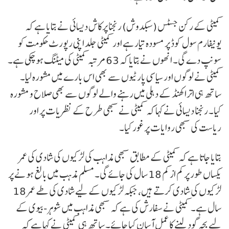
کمیٹی کے رکن جسٹس (سبکدوش) رنجنا پرکاش دیسائی نے بتایا ہے کہ
یونیفارم سول کوڈ پر مسودہ تیار ہے اور کمیٹی جلد اپنی رپورٹ حکومت کو
سونپ دے گی۔ انھوں نے بتایا کہ 63 مرتبہ کمیٹی کی میٹنگ ہو چکی ہے۔
کمیٹی نے لوگوں اور سیاسی پارٹیوں سے بھی اس بارے میں مشورہ لیا۔
ساتھ ہی اتراکھنڈ کے دہلی میں رہنے والے لوگوں سے بھی صلاح و مشورہ
کیا۔ رنجنا دیسائی نے کہا کہ کمیٹی نے سبھی طرح کے نظریات پر اور
ریاست کی سبھی روایات پر غور کیا۔
بتایا جاتا ہے کہ کمیٹی کے مطابق سبھی مذاہب کی لڑکیوں کی شادی کی عمر
یکساں طور پر کم از کم 18 سال کی جائے گی۔ مسلم مذہب میں بالغ ہونے پر
لڑکیوں کی شادی کرتے ہیں، جبکہ لڑکیوں کے لیے شادی کی طے عمر 18
سال ہے۔ کمیٹی نے سفارش کی ہے کہ سبھی مذاہب میں شوہر-بیوی کے
لیے بچہ گود لینے کا عمل آسان کیا جائے۔ ساتھ ہی کمیٹی نے کہا ہے کہ