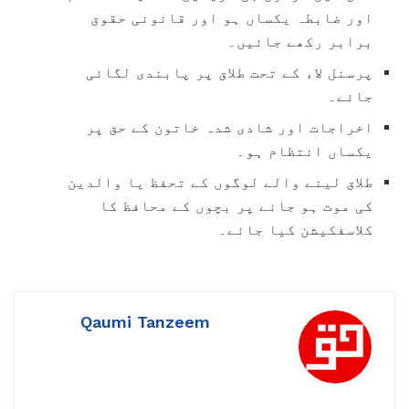
اور ضابطہ یکساں ہو اور قانونی حقوق
برابر رکھے جائیں۔
پرسنل لاء کے تحت طلاق پر پابندی لگائی
جائے۔
اخراجات اور شادی شدہ خاتون کے حق پر
یکساں انتظام ہو۔
طلاق لینے والے لوگوں کے تحفظ یا والدین
کی موت ہو جانے پر بچوں کے محافظ کا
کلاسفکیشن کیا جائے۔
Qaumi Tanzeem