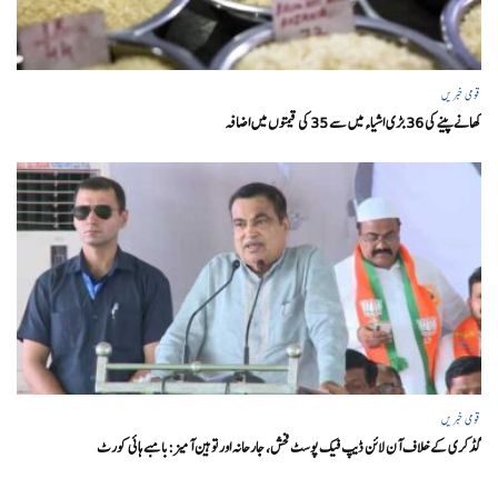
قومی خبریں
کھانے پینے کی 36 بڑی اشیاء میں سے 35 کی قیمتوں میں اضافہ
قومی خبریں
گڈکری کے خلاف آن لائن ڈیپ فیک پوسٹ فحش، جارحانہ اور توہین آمیز:بامبے ہائی کورٹ