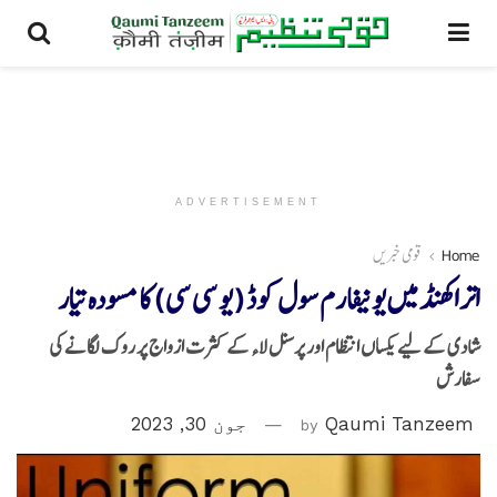
ADVERTISEMENT
Home
قومی خبریں
اتراکھنڈ میں یونیفارم سول کوڈ (یو سی سی) کا مسودہ تیار
شادی کے لیے یکساں انتظام اور پرسنل لاء کے کثرت ازواج پر روک لگانے کی
سفارش
Qaumi Tanzeem
by
جون 30, 2023