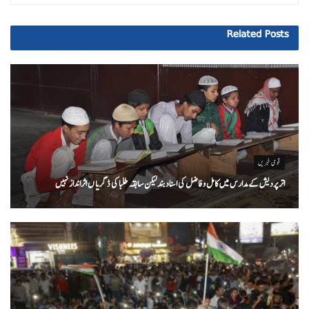
Related
Posts
قومی خبریں
اتر پردیش کےمدارس میں کامل و فاضل کی اسناد بند لیکن سابقہ طلبا کی ڈگریا ں اثرانداز نہیں