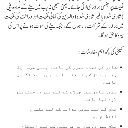
ملکیت پر جنسی برابری لائی جائے۔ یعنی سبھی مذہب میں بیٹے کے علاوہ بیٹی
(شادی شدہ یا غیر شادی شدہ) والدین کی کمائی ملکیت اور وراثت کی ملکیت
میں برابر کے شراکت دار ہوں گے، جبکہ بیٹے کی موت ہونے پر اس کی
بیوہ کا حق ہوگا۔
کمیٹی کی کچھ اہم سفارشات :
شادی کی تعدد مقرر کی جائے، یعنی صرف ایک
ہو۔ پرسنل لاء کے کثرت ازواج پر روک لگائی
جائے۔
سبھی شادی شدہ جوڑے کے لیے میرج رجسٹریشن
لازم کیا جائے۔
طلاق کے لیے سبھی مذاہب کے لیے یکساں
انتظام ہو۔
طلاق میں دونوں ہی فریقین کے لیے انتظام