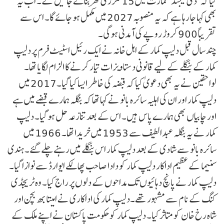
کیا کہ ‘دی لیجنڈ’ عمارت میں 15 لگژری گھر بنائے جائیں گے۔ اب یہ
بھی کہا جا رہا ہے کہ یہ منصوبہ 2027 میں مکمل ہو جائے گا۔ اس سے
تقریباً 900 کروڑ روپے کی آمدنی ہوگی۔
چند سال قبل دلیپ کمار کے اہل خانہ نے ایک رئیل اسٹیٹ فرم پر دلیپ
کمار کے بنگلے کے لیے قانونی دستاویزات تیار کرنے کا الزام لگایا تھا۔
لواحقین نے یہ بھی دعویٰ کیا کہ قبضہ کی خاطر ایسا کیا گیا۔2017 میں
دلیپ کمار اور ان کی اہلیہ سائرہ بانو نے کہا تھا کہ بنگلہ ہمارے قبضے میں ہے
اور چابیاں بھی ہمارے پاس ہیں۔ اس کے بعد تنازعہ حل ہو گیا۔ دلیپ
کمار نے یہ بنگلہ عبدالطیف سے 1953 میں خریدا تھا۔ 1966 میں
سائرہ بانو سے شادی کے بعد دلیپ کمار اس بنگلے میں رہنے چلے گئے۔ہندی
سنیما کے عظیم اداکار دلیپ کمار کو دادا صاحب پھالکے ایوارڈ سے نوازا گیا۔
دلیپ کمار نے پانچ دہائیوں تک مداحوں کے دلوں پر راج کیا۔ وہ ٹریجڈی
کنگ کے نام سے مشہور تھے۔دلیپ کمار کی اداکاری نے امیتابھ بچن اور
شاہ رخ خان کو متاثر کیا۔ دلیپ کمار کو حکومت پاکستان نے اپنے ملک کے