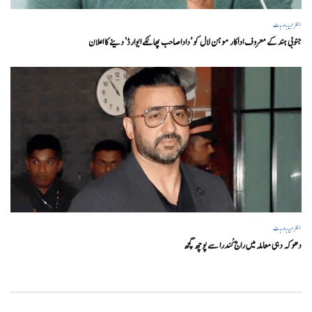
انٹرٹینمنٹ
جنوبی ہند کے معروف اداکار موہن لال کو ’داداصاحب پھالکے ایوارڈ‘ دینے کا اعلان
انٹرٹینمنٹ
دھوکہ دہی معاملہ میں راج کُندرا سے پوچھ گچھ