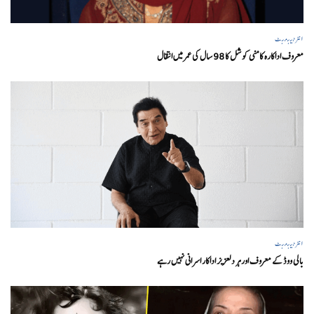
انٹرٹینمنٹ
معروف اداکارہ کامنی کوشل کا 98 سال کی عمر میں انتقال
انٹرٹینمنٹ
بالی ووڈ کے معروف اور ہر دلعزیز اداکار اسرانی نہیں رہے