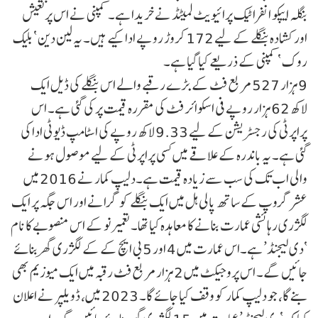
بنگلہ ایپکو انفراٹیک پرائیویٹ لمیٹڈ نے خریدا ہے۔ کمپنی نے اس پرتعیش
اور کشادہ بنگلے کے لیے 172 کروڑ روپے ادا کیے ہیں۔ یہ لین دین ‘ بلیک
روک ‘ کمپنی کے ذریعے کیا گیا ہے۔
9 ہزار 527 مربع فٹ کے بڑے رقبے والے اس بنگلے کی ڈیل ایک
لاکھ 62 ہزار روپے فی اسکوائر فٹ کی مقررہ قیمت پر کی گئی ہے۔ اس
پراپرٹی کی رجسٹریشن کے لیے 9.33 لاکھ روپے کی اسٹامپ ڈیوٹی ادا کی
گئی ہے۔ یہ باندرہ کے علاقے میں کسی پراپرٹی کے لیے موصول ہونے
والی اب تک کی سب سے زیادہ قیمت ہے۔دلیپ کمار نے 2016 میں
عشر گروپ کے ساتھ پالی ہل میں ایک بنگلے کو گرانے اور اس جگہ پر ایک
لگژری رہائشی عمارت بنانے کا معاہدہ کیا تھا۔ تعمیر نو کے اس منصوبے کا نام
‘دی لیجنڈ’ ہے۔اس عمارت میں 4 اور 5 بی ایچ کے کے لگژری گھر بنائے
جائیں گے۔ اس پروجیکٹ میں 2 ہزار مربع فٹ رقبہ میں ایک میوزیم بھی
بنے گا، جو دلیپ کمار کو وقف کیا جائے گا۔ 2023 میں، ڈویلپر نے اعلان