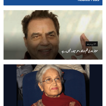
انٹرٹینمنٹ
ممتاز ہندی فلم اداکاردھرمیندرنہیں رہے