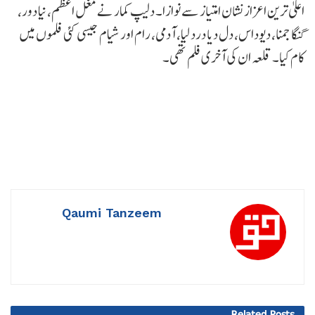
اعلیٰ ترین اعزاز نشان امتیاز سے نوازا۔ دلیپ کمار نے مغل اعظم، نیا دور،
گنگا جمنا، دیوداس، دل دیا درد لیا، آدمی، رام اور شیام جیسی کئی فلموں میں
کام کیا۔ قلعہ ان کی آخری فلم تھی۔
Qaumi Tanzeem
Related
Posts