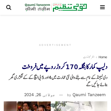
ADVERTISEMENT
Home
انٹرٹینمنٹ
دلیپ کمارکابنگلہ 170 کروڑ روپے میں فروخت
دی لیجنڈکے نام سے بننے والی نئی عمارت میں 4 اور 5 بی ایچ کے کے لگژری گھر
بنائے جائیں گے
Qaumi Tanzeem
by
جولائی 26, 2024