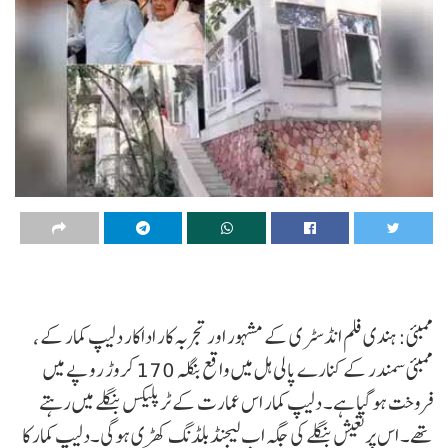
ممبئی: ہندی فلم انڈسٹری کے مشہور اور تجربہ کار اداکار دلیپ کمار کے ،
ممبئی سمندر کے کنارے پالی ہل میں واقع بنگلہ 170 کروڑ روپے میں
فروخت ہو گیا ہے۔ دلیپ کمار اس عمارت کے ٹرپلیکس بنگلے میں رہتے
تھے۔ اس پرتعیش بنگلے کی جگہ اب لیجنڈ بلڈنگ کھڑی ہوگی۔دلیپ کمار کا