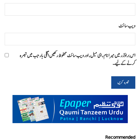
ویب‌ سائٹ
اس براؤزر میں میرا نام، ای میل، اور ویب سائٹ محفوظ رکھیں اگلی بار جب میں تبصرہ
کرنے کےلیے۔
Recommended