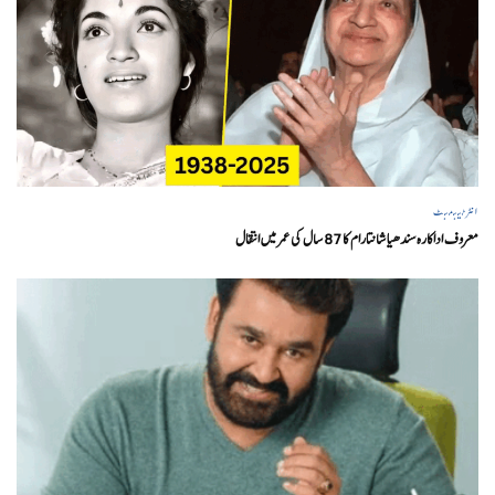
انٹرٹینمنٹ
معروف اداکارہ سندھیا شانتارام کا 87 سال کی عمر میں انتقال