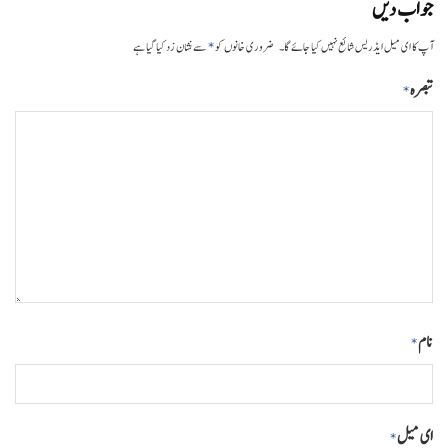
جواب دیں
*
آپ کا ای میل ایڈریس شائع نہیں کیا جائے گا۔
ضروری خانوں کو
سے نشان زد کیا گیا ہے
تبصرہ
*
نام
*
ای میل
*