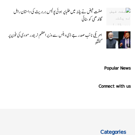
صفت فیض نے پٹنہ میں طلبا پر ہوئی پولیس بربریت کی داستان راہل
گاندھی کو سنائی
امریکی نائب صدر جے ڈی وینس سے وزیر اعظم نریندر مودی کی فون پر
گفتگو
Popular News
Connect with us
Categories