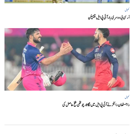
کھیل
آر سی بی دوسری بار آئی پی ایل چیمپئن
کھیل
راجستھان رائلز نے آئی پی ایل میں لگاتار چوتھی فتح حاصل کی