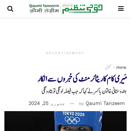
ADVERTISEMENT
Home
کھیل
مَیری کام کاریٹائرمنٹ کی خبروں سے انکار
ہندوستانی خاتون باکسر نے کہا کہ جب فیصلہ لونگی تو بتادونگی
Qaumi Tanzeem
by
جنوری 25, 2024