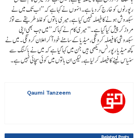
رپورٹوں کو خارج کر دیا ہے۔ انہوں نے کہا ہے کہ ’’اب تک میں نے
سبکدوش ہونے کا فیصلہ نہیں کیا ہے، میری باتوں کو غلط طریقے سے توڑ
مروڑ کر پیش کیا گیا ہے۔‘‘ میری کام نے کہا کہ ’’میں جب بھی اپنی
سبکدوشی کا فیصلہ کرونگی، میڈیا کے سامنے خود آکر اعلان کرونگی۔ میں نے
کچھ میڈیا رپورٹس دیکھی ہیں جن میں کہا گیا ہے کہ میں نے باکسنگ سے
سنیاس لینے کا فیصلہ کر لیا ہے، لیکن ان باتوں میں کوئی سچائی نہیں ہے۔
Qaumi Tanzeem
Related
Posts