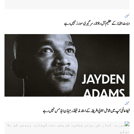
کھیل
ویسٹ انڈیز کے عظیم آل راؤنڈر سر گیری سوبرز نہیں رہے
کھیل
فیفا عالمی کپ میں شامل جنوبی افریقہ کے اسٹار مڈ فیلڈر جیڈن ایڈمس نہیں رہے