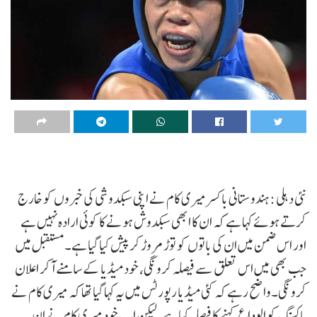
نئی دہلی :ہندوستانی باکسر میری کام نے اپنی سبکدوشی کی خبروں کو خارج
کرتے ہوئے کہا ہے کہ ان کا ابھی سبکدوش ہونے کا کوئی ارادہ نہیں ہے
اور اس ضمن میں ان کی باتوں کو توڑ مروڑ کر پیش کیا گیا ہے۔ مستقبل میں
جب بھی میں اس تعلق سے فیصلہ کرونگی، خود میڈیا کے سامنے آکر اعلان
کرونگی۔واضح رہے کہ کئی میڈیا رپورٹس میں یہ کہا گیا تھا کہ میری کام نے
باکسنگ کو الوداع کہنے کا فیصلہ کیا ہے، لیکن اب خود میری کام نے ان