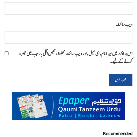
ویب‌ سائٹ
اس براؤزر میں میرا نام، ای میل، اور ویب سائٹ محفوظ رکھیں اگلی بار جب میں تبصرہ
کرنے کےلیے۔
Recommended