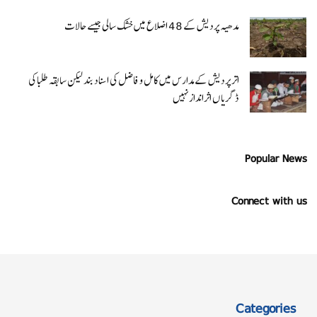
مدھیہ پردیش کے 48 اضلاع میں خشک سالی جیسے حالات
اتر پردیش کےمدارس میں کامل و فاضل کی اسناد بند لیکن سابقہ طلبا کی
ڈگریا ں اثرانداز نہیں
Popular News
Connect with us
Categories