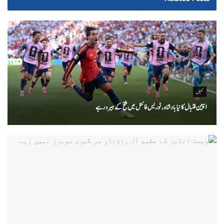
کھیل
اسپین فٹبال کا نیا بادشاہ ، ٹوریس فائنل میں فتح کے ہیرو رہے