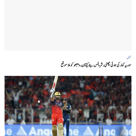
کھیل
سوریہ کمار کی ہوئی چھٹی، شریئس بنے کپتان، ویبھو کو ملا موقع