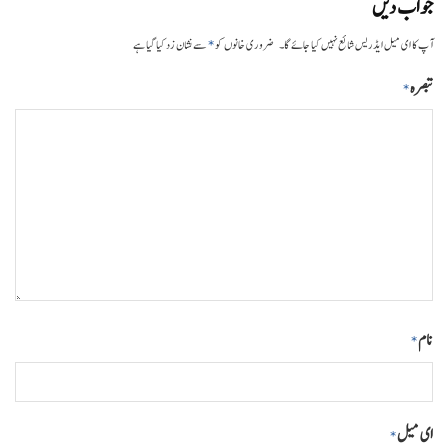
جواب دیں
*
آپ کا ای میل ایڈریس شائع نہیں کیا جائے گا۔
ضروری خانوں کو
سے نشان زد کیا گیا ہے
تبصرہ
*
نام
*
ای میل
*