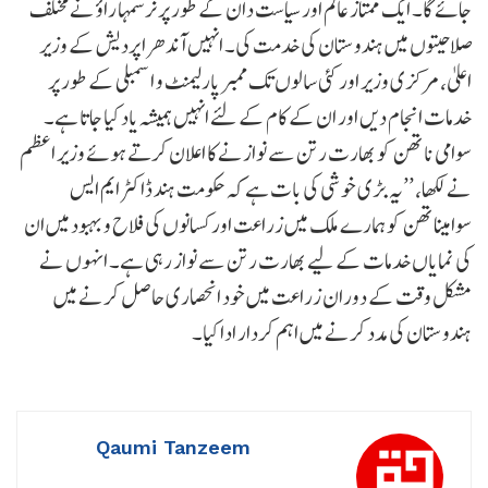
جائے گا۔ ایک ممتاز عالم اور سیاست دان کے طور پر نرسمہا راؤ نے مختلف
صلاحیتوں میں ہندوستان کی خدمت کی۔ انہیں آندھرا پردیش کے وزیر
اعلیٰ، مرکزی وزیر اور کئی سالوں تک ممبر پارلیمنٹ و اسمبلی کے طور پر
خدمات انجام دیں اور ان کے کام کے لئے انہیں ہمیشہ یاد کیا جاتا ہے۔
سوامی ناتھن کو بھارت رتن سے نوازنے کا اعلان کرتے ہوئے وزیر اعظم
نے لکھا، ’’یہ بڑی خوشی کی بات ہے کہ حکومت ہند ڈاکٹر ایم ایس
سوامیناتھن کو ہمارے ملک میں زراعت اور کسانوں کی فلاح و بہبود میں ان
کی نمایاں خدمات کے لیے بھارت رتن سے نواز رہی ہے۔ انہوں نے
مشکل وقت کے دوران زراعت میں خود انحصاری حاصل کرنے میں
ہندوستان کی مدد کرنے میں اہم کردار ادا کیا۔
Qaumi Tanzeem