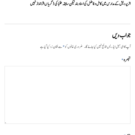
اتر پردیش کےمدارس میں کامل و فاضل کی اسناد بند لیکن سابقہ طلبا کی ڈگریا ں اثرانداز نہیں
جواب دیں
*
آپ کا ای میل ایڈریس شائع نہیں کیا جائے گا۔
ضروری خانوں کو
سے نشان زد کیا گیا ہے
تبصرہ
*