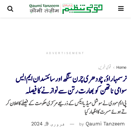
ADVERTISEMENT
Home
قومی خبریں
نرسمہا راؤ، چودھری چرن سنگھ اور سائنسدان ایم ایس
سوامی ناتھن کو بھارت رتن سے نوازنے کا فیصلہ
پی ایم مودی نے سوشل میڈیا ایکس کے ذریعےمرکزی حکومت کے فیصلےکا اعلان کر
تے ہوئے مسرت کا اظہار کیا
Qaumi Tanzeem
by
فروری 9, 2024