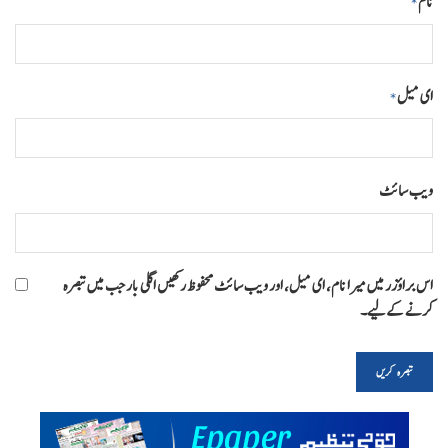
نام
*
ای میل
*
ویب‌ سائٹ
اس براؤزر میں میرا نام، ای میل، اور ویب سائٹ محفوظ رکھیں اگلی بار جب میں تبصرہ
کرنے کےلیے۔