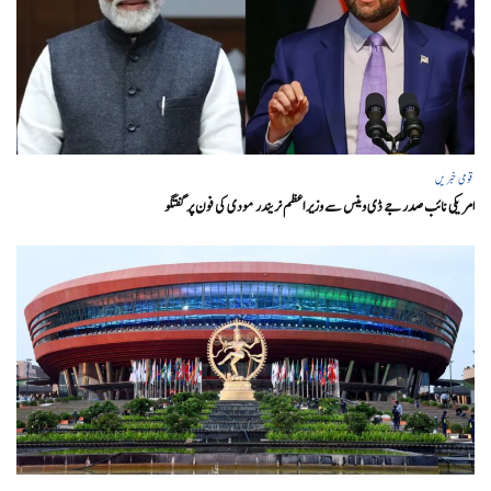
قومی خبریں
امریکی نائب صدر جے ڈی وینس سے وزیر اعظم نریندر مودی کی فون پر گفتگو