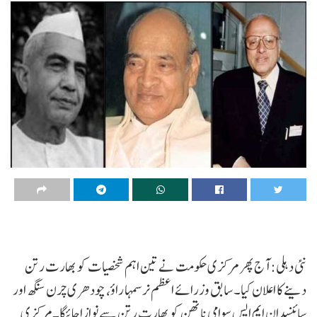
نئی دہلی: آج پھر مرکزی حکومت نے تین اہم شخصیات کو بھارت رتن
دینے کا اعلان کیا۔ سابق وزرائے اعظم نرسمہا راؤ، چودھری چرن سنگھ اور
سائنسدان ایم ایس سوامی ناتھن کو بھارت رتن سے نوازاجائیگا۔مرکزی