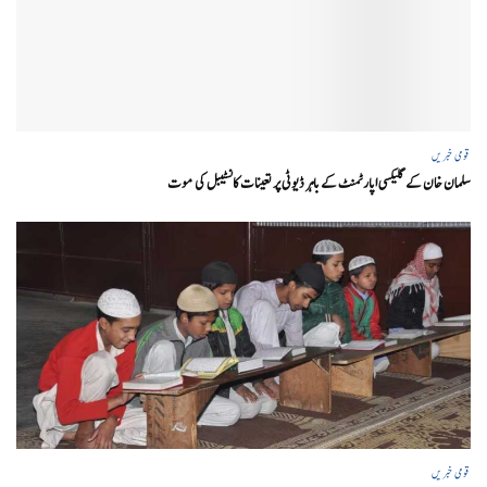
قومی خبریں
سلمان خان کے گلیکسی اپارٹمنٹ کے باہر ڈیوٹی پر تعینات کانسٹیبل کی موت
قومی خبریں