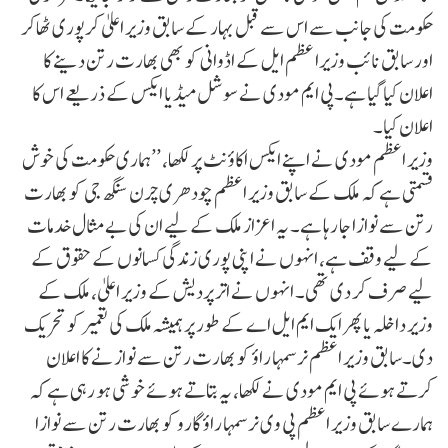
حکومت کی جانب سے اس سے قبل بہار کے سابق وزیر اعلیٰ کرپوری ٹھاکر
اور سابق نائب وزیرا عظم ایل کے اڈوانی کو بھی بھارت رتن دینے کا
اعلان کیا گیا ہے۔پی ایم مودی نے سوشل میڈیا ایکس کے ذریعے اس کا
اعلان کیا۔
وزیر اعظم مودی نے اپنے ایکس اکاؤنٹ پر لکھا، ’’ہماری حکومت کی خوش
قسمتی ہے کہ ملک کے سابق وزیر اعظم چودھری چرن سنگھ جی کو بھارت
رتن سے نوازا جا رہا ہے۔ یہ اعزاز ملک کے لیے ان کی بے مثال خدمات
کے لیے وقف ہے، انہوں نے اپنی پوری زندگی کسانوں کے حقوق کے
لیے صرف کر دی تھی۔ انہوں نے اتر پردیش کے وزیر اعلیٰ، ملک کے
وزیر داخلہ یا پھر ایک ایم ایل اے کے طور پر ہمیشہ ملک کی تعمیر کو تحریک
دی۔سابق وزیر اعظم نرسمہا راؤ کو بھارت رتن سے نوازنے کا اعلان
کرتے ہوئے پی ایم مودی نے لکھا، یہ بتاتے ہوئے خوشی ہو رہی ہے کہ
ہمارے سابق وزیر اعظم پی وی نرسمہا راؤ گارو کو بھارت رتن سے نوازا