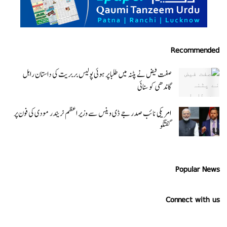
Recommended
صفت فیض نے پٹنہ میں طلبا پر ہوئی پولیس بربریت کی داستان راہل
گاندھی کو سنائی
امریکی نائب صدر جے ڈی وینس سے وزیر اعظم نریندر مودی کی فون پر
گفتگو
Popular News
Connect with us