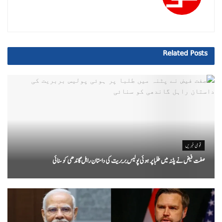
Related
Posts
قومی خبریں
صفت فیض نے پٹنہ میں طلبا پر ہوئی پولیس بربریت کی داستان راہل گاندھی کو سنائی