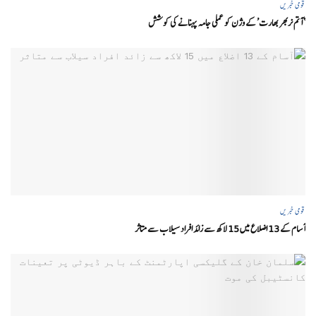
قومی خبریں
‘ آتم نربھر بھارت’ کے وژن کو عملی جامہ پہنانے کی کوشش
قومی خبریں
آسام کے 13 اضلاع میں 15 لاکھ سے زائد افراد سیلاب سے متاثر