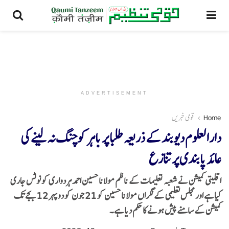
ADVERTISEMENT
Home
قومی خبریں
دارالعلوم دیوبند کے ذریعہ طلبا پر باہر کوچنگ نہ لینے کی
عائد پابندی پر تنازع
اقلیتی کمیشن نے شعبہ تعلیمات کے ناظم مولانا حسین احمد ہردواری کو نوٹس جاری
کیا ہے اور مجلس تعلیمی کے نگراں مولانا حسین کو 21 جون کو دوپہر 12 بجے تک
کمیشن کے سامنے پیش ہونے کا حکم دیا ہے۔