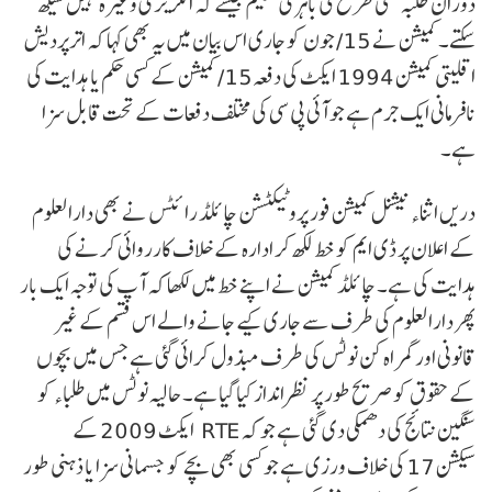
دوران طلبہ کسی طرح کی باہری تعلیم جیسے کہ انگریزی وغیرہ نہیں سیکھ
سکتے۔ کمیشن نے 15/ جون کو جاری اس بیان میں یہ بھی کہا کہ اترپردیش
اقلیتی کمیشن 1994 ایکٹ کی دفعہ15/ کمیشن کے کسی حکم یا ہدایت کی
نافرمانی ایک جرم ہے جو آئی پی سی کی مختلف دفعات کے تحت قابل سزا
ہے۔
دریں اثناء نیشنل کمیشن فور پروٹیکٹشن چائلڈ رائٹس نے بھی دارالعلوم
کے اعلان پر ڈی ایم کو خط لکھ کر ادارہ کے خلاف کارروائی کرنے کی
ہدایت کی ہے۔ چائلڈ کمیشن نے اپنے خط میں لکھا کہ آپ کی توجہ ایک بار
پھر دارالعلوم کی طرف سے جاری کیے جانے والے اس قسم کے غیر
قانونی اور گمراہ کن نوٹس کی طرف مبذول کرائی گئی ہے جس میں بچوں
کے حقوق کو صریح طور پر نظرانداز کیا گیا ہے۔ حالیہ نوٹس میں طلباء کو
سنگین نتائج کی دھمکی دی گئی ہے جو کہ RTE ایکٹ 2009 کے
سیکشن 17 کی خلاف ورزی ہے جو کسی بھی بچے کو جسمانی سزا یا ذہنی طور