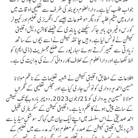
جواب طلب کیا ہے۔ دارالعلوم دیوبند کی طرف سے تعلیمی اوقات میں
ادارہ میں مقیم طلبہ کو دیگر موضوعات جیسے کہ انگریزی تعلیم اور کمپیوٹر
کورس وغیرہ پر باہر جاکر سیکھنے پر پابندی کے فیصلے کا اترپردیش اقلیتی
کمیشن نے نوٹس لیا ہے، وہیں چائلڈ کمیشن نے اسے بچوں کے ساتھ
زیادتی سے تعبیر کرتے ہوئے سہارنپور کے ضلع مجسٹریٹ (ڈی ایم) کو
خط لکھا ہے اور دارالعلوم کے خلاف کارروائی کرنے کی ہدایت کی ہے۔
اطلاعات کے مطابق اقلیتی کمیشن نے شعبہ تعلیمات کے ناظم مولانا
حسین احمد ہردواری کو نوٹس جاری کیا ہے اور مجلس تعلیمی کے نگراں
مولانا حسین ہریدواری کو 21/ جون2023ء دوپہر بارہ بجے تک کمیشن
کے سامنے پیش ہونے کا حکم دیا ہے۔ اقلیتی کمیشن کے سکریٹری شکیل
احمد صدیقی نے اس سلسلہ میں اپنے ایک بیان میں کہا کہ سوشل میڈیا سے
اترپردیش اقلیتی کمیشن کے صدر کو معلوم ہوا کہ مدرسے میں تعلیم کے