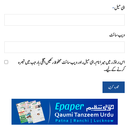
ای میل
*
ویب‌ سائٹ
اس براؤزر میں میرا نام، ای میل، اور ویب سائٹ محفوظ رکھیں اگلی بار جب میں تبصرہ
کرنے کےلیے۔