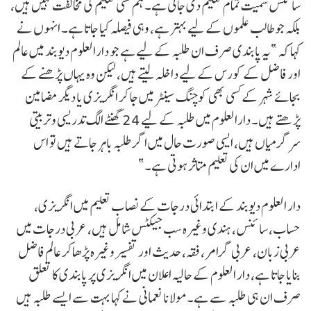
سائنس سمیت تمام تعلیم دی جاتی ہے۔ ہم کسی تعلیم کی مخالفت نہیں ہیں،
بلکہ جو طالب علموں کے لیے بہتر ہے، وہی فیصلہ کیا جاتا ہے۔ انہوں نے
کہا کہ ”یہ پابندی صرف ان طلبہ کے لیے ہے جو دارالعلوم دیوبند میں عالم
اور فاضل کے کورس کے لیے داخلہ لیتے ہیں، لیکن وہ یہاں پڑھنے کے
بجائے شہر کے کسی بھی کوچنگ سینٹر میں جا کر انگریزی یا دیگر مضامین
پڑھتے ہیں۔ دارالعلوم میں طلبہ کے لیے 24 گھنٹے الگ تدریسی و تربیتی
سرگرمیاں ہیں، ایسی صورت حال میں اگر طلبہ باہر جاتے ہیں تو اس
ادارے میں ان کی تعلیم متاثر ہوتی ہے۔”
دار العلوم دیوبند کے ابتدائی درجات کے نصابِ تعلیم میں انگریزی،
حساب، سائنس، ہندی وغیرہ سب جیکٹس شامل ہیں، عربی درجات میں
عربی زبان، عربی گرامر، فقہ، حدیث اور تفسیر وغیرہ پڑھاکر عالم فاضل
بنایا جاتا ہے، دار العلوم کے حالیہ اعلان میں انگریزی پر پابندی کا تعلق
صرف ان ہی طلبہ سے ہے۔مولانا نعمانی نے کہا بہت سے ایسے طلبہ ہیں