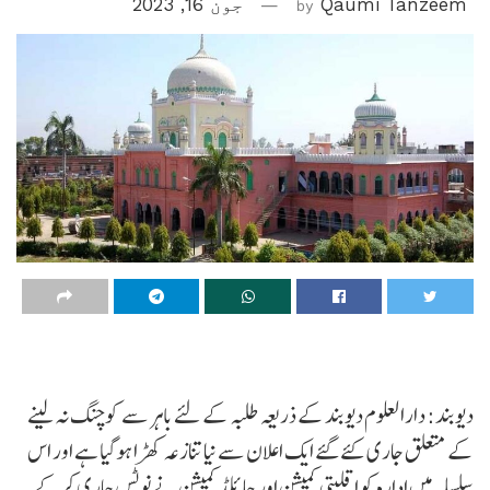
Qaumi Tanzeem
by
جون 16, 2023
دیوبند: دارالعلوم دیوبند کے ذریعہ طلبہ کے لئے باہر سے کوچنگ نہ لینے
کے متعلق جاری کئے گئے ایک اعلان سے نیا تنازعہ کھڑا ہوگیا ہے اور اس
سلسلہ میں ادارہ کو اقلیتی کمیشن اور چائلڈ کمیشن نے نوٹس جاری کرکے