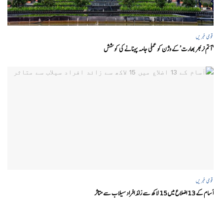
قومی خبریں
‘ آتم نربھر بھارت’ کے وژن کو عملی جامہ پہنانے کی کوشش
قومی خبریں
آسام کے 13 اضلاع میں 15 لاکھ سے زائد افراد سیلاب سے متاثر