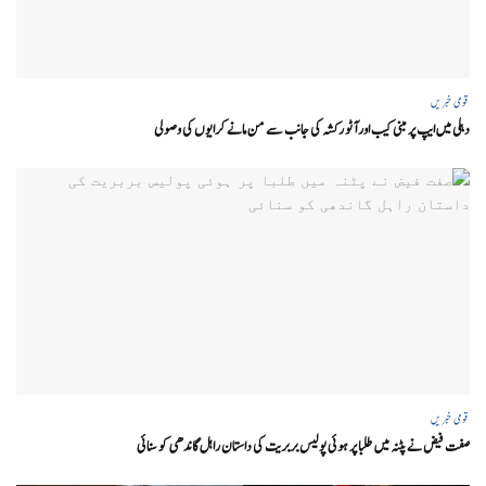
قومی خبریں
دہلی میں ایپ پر مبنی کیب اور آٹو رکشہ کی جانب سے من مانے کرایوں کی وصولی
قومی خبریں
صفت فیض نے پٹنہ میں طلبا پر ہوئی پولیس بربریت کی داستان راہل گاندھی کو سنائی