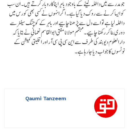
جو مدرسے میں داخلہ لینے کے باوجود باہر اپنا کاروبار کرتے ہیں۔ ان سب
کو ایسا کرنے سے روک دیا گیا ہے۔ اگر انہوں نے کسی بھی کورس میں
داخلہ لیا ہے تو اسے دل سے پڑھنا چاہیے اور باہر کے کوچنگ سینٹرسے
دوری بنا کر رکھنا چاہیے۔ مہتمم مولانا مفتی ابوالقاسم نعمانی نے بتایا کہ
دارالعلوم دیوبند کی طرف سے این سی پی سی آر اور اقلیتی کمیشن کے
نوٹسوں کا جواب دیا جا رہا ہے۔
Qaumi Tanzeem