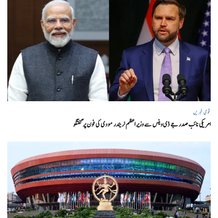
قومی خبریں
امریکی نائب صدر جے ڈی وینس سے وزیر اعظم نریندر مودی کی فون پر گفتگو