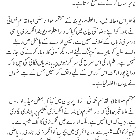
پر ہراساں کرنے سے منع کرتا ہے۔
اْدھر اس معاملہ میں دارالعلوم دیوبند کے مہتمم مولانا مفتی ابوالقاسم نعمانی
نے جمعہ کو اپنے وضاحتی بیان میں کہا کہ دارالعلوم دیوبند انگریزی یا کسی
دوسری زبان کے خلاف نہیں ہے، لیکن ادارے کے ہاسٹل میں رہنے
والے طلبہ کو باہرسے کوچنگ لینے اور دیگر کوئی کاروبار کرنے کی اجازت
نہیں ہے۔ طلباء کی اس طرح کی سرگرمیوں پر پابندیاں لگائی گئی ہیں تاکہ
وہ اپنا پورا وقت اس کورس کے لیے وقف کر سکیں جس کے لیے انہوں
نے یہاں داخلہ لیا ہے۔
مہتمم مولانا ابوالقاسم نعمانی نے اپنے بیان میں کہا کہ بعض میڈیا اداروں
نے غلط خبر چلائی کہ دارالعلوم دیوبند نے انگریزی تعلیم پر پابندی لگا دی
ہے، جب کہ ایسا نہیں ہے، بلکہ ادارے میں انگریزی کا الگ شعبہ ہے۔
کمپیوٹر کا الگ شعبہ ہے اور پرائمری میں بچوں کو انگریزی، ہندی، ریاضی،