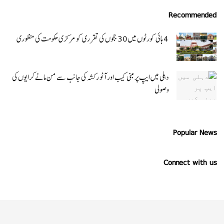
Recommended
4 ہائی کورٹوں میں 30 ججوں کی تقرری کو مرکزی حکومت کی منظوری
دہلی میں ایپ پر مبنی کیب اور آٹو رکشہ کی جانب سے من مانے کرایوں کی
وصولی
Popular News
Connect with us