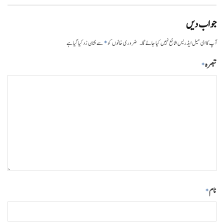
جواب دیں
*
آپ کا ای میل ایڈریس شائع نہیں کیا جائے گا۔
ضروری خانوں کو
سے نشان زد کیا گیا ہے
تبصرہ
*
نام
*