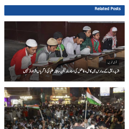
Related
Posts
قومی خبریں
اتر پردیش کےمدارس میں کامل و فاضل کی اسناد بند لیکن سابقہ طلبا کی ڈگریا ں اثرانداز نہیں