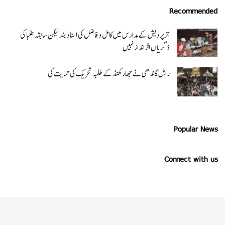
Recommended
اتر پردیش کےمدارس میں کامل و فاضل کی اسناد بند لیکن سابقہ طلبا کی
ڈگریا ں اثرانداز نہیں
راہل گاندھی نے جھارکھنڈ کے طلبہ تحریک کی حمایت کی
Popular News
Connect with us