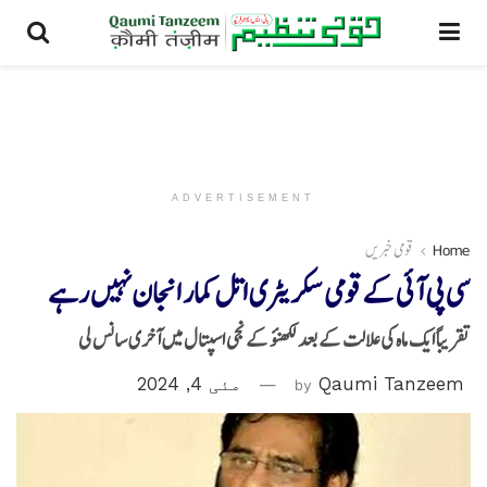
ADVERTISEMENT
Home
قومی خبریں
سی پی آئی کے قومی سکریٹری اتل کمار انجان نہیں رہے
تقریباً ایک ماہ کی علالت کے بعد لکھنؤ کے نجی اسپتال میں آخری سانس لی
Qaumi Tanzeem
by
مئی 4, 2024