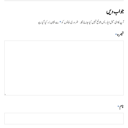
جواب دیں
*
آپ کا ای میل ایڈریس شائع نہیں کیا جائے گا۔
ضروری خانوں کو
سے نشان زد کیا گیا ہے
تبصرہ
*
نام
*