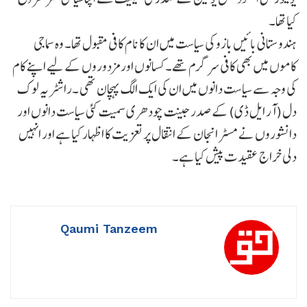
کیا تھا۔
ہندوستانی بائیں بازو کی سیاست میں ان کا نام کافی مقبول تھا۔ وہ سماجی
کاموں میں بھی کافی سرگرم تھے۔ کسانوں اور مزدوروں کے لیے اپنے کام
کی وجہ سے سیاست دانوں میں ان کی ایک الگ پہچان تھی ۔راشٹریہ لوک
دل (آر ایل ڈی) کے صدر جینت چودھری سمیت کئی سیاست دانوں اور
دانشوروں نے مسٹر انجان کے انتقال پر تعزیت کا اظہار کیا ہے اور انہیں
دلی خراج عقیدت پیش کیا ہے۔
Qaumi Tanzeem