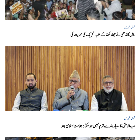
قومی خبریں
راہل گاندھی نے جھارکھنڈ کے طلبہ تحریک کی حمایت کی
قومی خبریں
حب الوطنی کا معیار وندے ماترم نہیں ہو سکتا : جماعت اسلامی ہند