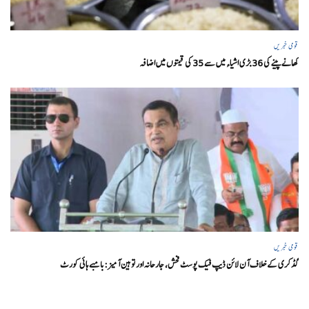
قومی خبریں
کھانے پینے کی 36 بڑی اشیاء میں سے 35 کی قیمتوں میں اضافہ
قومی خبریں
گڈکری کے خلاف آن لائن ڈیپ فیک پوسٹ فحش، جارحانہ اور توہین آمیز:بامبے ہائی کورٹ