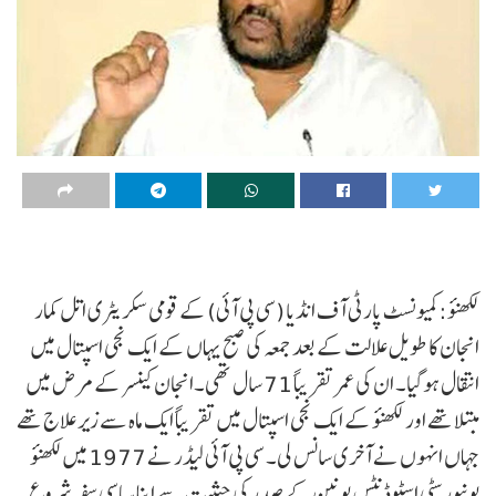
لکھنؤ: کمیونسٹ پارٹی آف انڈیا (سی پی آئی) کے قومی سکریٹری اتل کمار
انجان کا طویل علالت کے بعد جمعہ کی صبح یہاں کے ایک نجی اسپتال میں
انتقال ہوگیا۔ ان کی عمر تقریباً 71 سال تھی۔انجان کینسر کے مرض میں
مبتلا تھے اور لکھنؤ کے ایک نجی اسپتال میں تقریباً ایک ماہ سے زیر علاج تھے
جہاں انہوں نے آخری سانس لی۔ سی پی آئی لیڈر نے 1977 میں لکھنؤ
یونیورسٹی اسٹوڈنٹس یونین کے صدر کی حیثیت سے اپنا سیاسی سفر شروع