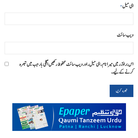
ای میل
*
ویب‌ سائٹ
اس براؤزر میں میرا نام، ای میل، اور ویب سائٹ محفوظ رکھیں اگلی بار جب میں تبصرہ
کرنے کےلیے۔