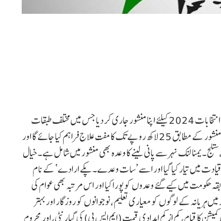
چندی گڑھ:کانگریس نے ہفتہ کو چندی گڑھ میں ہریانہ اسمبلی انتخابات 2024 کیلئے اپنا منشور جاری کر دیا جس میں مختلف طبقات
کے لیے خصوصی مراعات کا اعلان اور وعدوں کئے گئے ہیں۔ منشور کے مطابق 25 لاکھ روپے تک کا مفت علاج فراہم کیا جائے گا اور
ے علاوہ، ستلج۔یمنا لنک نہر سے پانی لینے کا وعدہ بھی منشور میں شامل ہے۔خیال
قیادت میں تیار کیا گیا اور اسے ’سات وعدے۔پکے ارادے‘ کے نام
قہ حکومت میں کیے گئے وعدوں کو پورا کیا اور اس مرتبہ بھی عوام کی
یں ہریانہ کے لوگوں کو معیاری تعلیم، نوجوانوں کو روزگار اور بہتر
ا قیام، کم از کم امدادی قیمت (ایم ایس پی) کی گیارنٹی، اور محروم