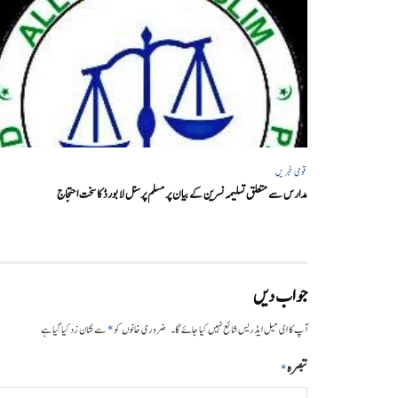
قومی خبریں
مدارس سے متعلق تسلیمہ نسرین کے بیان پر مسلم پرسنل لا بورڈ کا سخت احتجاج
جواب دیں
*
آپ کا ای میل ایڈریس شائع نہیں کیا جائے گا۔
ضروری خانوں کو
سے نشان زد کیا گیا ہے
تبصرہ
*