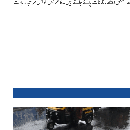
تائج سے متعلق اچھے رجحانات پائے جاتے ہیں ۔ کانگریس کو اس مرتبہ ریاست