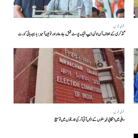
قومی خبریں
گڈکری کے خلاف آن لائن ڈیپ فیک پوسٹ فحش، جارحانہ اور توہین آمیز:بامبے ہائی کورٹ
قومی خبریں
دہلی میں انتخابی فہرستوں کے ایس آئی آر کی تاریخوں میں توسیع