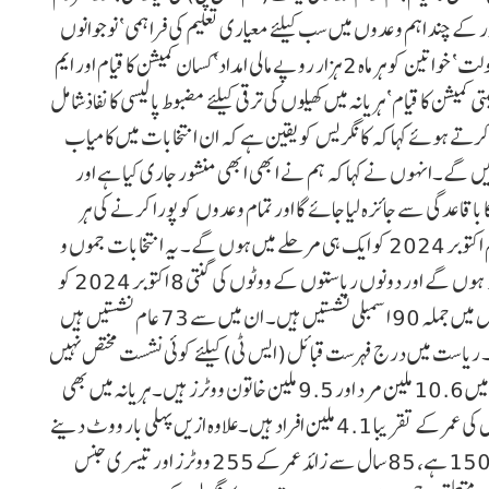
ے۔منشور کے چند اہم وعدوں میں سب کیلئے معیاری تعلیم کی فراہمی‘ نوجوانوں
کیلئے روزگار کے مواقع ‘25 لاکھ روپے تک مفت علاج کی سہولت‘ خواتین کو ہر ماہ 2 ہزار روپے مالی امداد‘کسان کمیشن کا قیام اور ایم
ت کو 100 مربع گز زمین‘ اقلیتی کمیشن کا قیام‘ ہریانہ میں کھیلوں کی ترقی کیلئے مضبوط پالیسی کا نفاذشامل
تے ہوئے کہا کہ کانگریس کو یقین ہے کہ ان انتخابات میں کامیاب
ں گے۔انہوں نے کہا کہ ہم نے ابھی ابھی منشور جاری کیا ہے اور
باقاعدگی سے جائزہ لیا جائے گا اور تمام وعدوں کو پورا کرنے کی ہر
ممکن کوشش کی جائے گی۔ ہریانہ میں اسمبلی انتخابات منگل یکم اکتوبر 2024 کو ایک ہی مرحلے میں ہوں گے۔ یہ انتخابات جموں و
کشمیر اسمبلی انتخابات کے تیسرے اور آخری مرحلے کے ساتھ ہوں گے اور دونوں ریاستوں کے ووٹوں کی گنتی 8 اکتوبر 2024 کو
ہوگی۔الیکشن کیلئے ہریانہ کو 22 اضلاع میں تقسیم کیا گیا ہے جس میں جملہ 90 اسمبلی نشستیں ہیں۔ ان میں سے 73 عام نشستیں ہیں
 ریاست میں درج فہرست قبائل (ایس ٹی) کیلئے کوئی نشست مختص نہیں
ہے۔ریاست میں ووٹرز کی تعداد تقریبا 20.1 ملین ہے جن میں 10.6 ملین مرد اور 9.5 ملین خاتون ووٹرز ہیں۔ ہریانہ میں بھی
نوجوان ووٹرس کی قابل ذکر تعداد ہے جن میں 20تا29 سال کی عمر کے تقریبا 4.1 ملین افراد ہیں۔علاوہ ازیں پہلی بار ووٹ دینے
والوں کی تعداد 452,000، معذور افراد کی تعداد 150,000 ہے، 85 سال سے زائد عمر کے 255 ووٹرز اور تیسری جنس