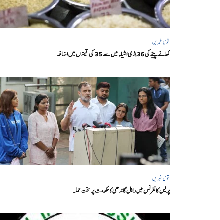
قومی خبریں
کھانے پینے کی 36 بڑی اشیاء میں سے 35 کی قیمتوں میں اضافہ
قومی خبریں
پریس کانفرنس میں راہل گاندھی کا حکومت پر سخت حملہ