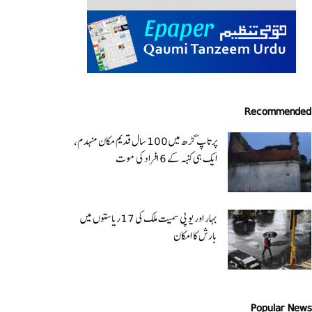
Recommended
پرتاپ گڑھ میں 100 سال قدیم مکان منہدم،
ایک ہی کنبہ کے 6 افراد کی موت
بہار اور یو پی سمیت ملک کی 17ریاستوں میں
بارش کا امکان
Popular News