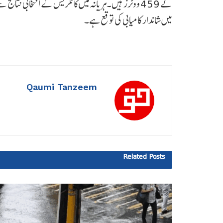
کے 459 ووٹرز ہیں۔ہریانہ میں کانگریس کے انتخابی ن
میں شاندار کامیابی کی توقع ہے۔
Qaumi Tanzeem
Related
Posts