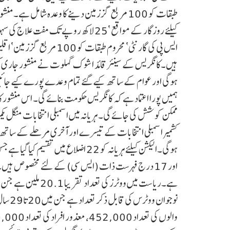
طبقات کو 100 مربع گز زمین دینے کا وعدہ شامل ہ
ایس پی کی گارنٹی‘ محروم طبقا
ہیں۔کانگریس کے سینئر قائد اشوک گہلوت نے منشور جاری کر
ہوگی اور عوام کے ساتھ کیے گئے تمام وعدے پورے کیے جائی
ہمیں پورا اعتماد ہے کہ کانگریس حکومت بنائے گی۔ اس منشور کا 
اور 17 درج فہرست ذات (ایس سی) کے لئے مخصوص ہیں۔