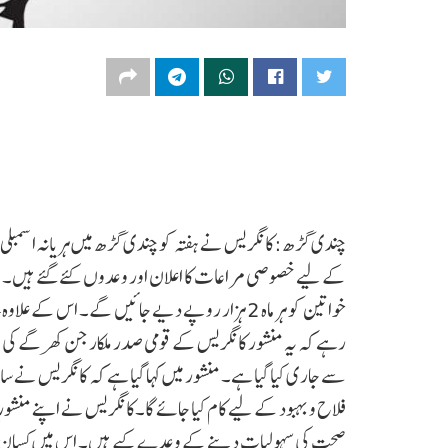
خواتین کو ہر ماہ 2 ہزار روپے دیے جائیں گے۔ اس ک
رہے کہ یہ منشور کانگریس کے قومی صدر ملکارجن کھرگے کی 
سے جاری کیا گیا ہے۔ منشور میں کہا گیا ہے کہ کانگریس نے ساب
فلاح و بہبود کے لیے کام کیا جائے گا۔کانگریس نے اپنے منشور م
صحت کی سہولیات دینے کے وعدے کیے ہیں۔ اس میں کسان کمیشن ک