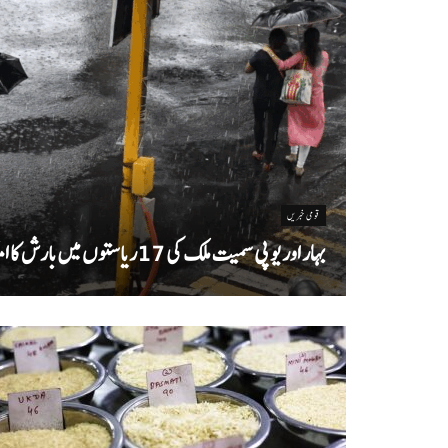
قومی خبریں
بہار اور یو پی سمیت ملک کی 17ریاستوں میں بارش کا امکان