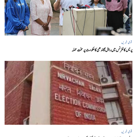
قومی خبریں
پریس کانفرنس میں راہل گاندھی کا حکومت پر سخت حملہ
قومی خبریں