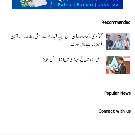
Recommended
گڈکری کے خلاف آن لائن ڈیپ فیک پوسٹ فحش، جارحانہ اور توہین
آمیز:بامبے ہائی کورٹ
تمل ناڈو میں حج سبسڈی میں اضافے کی تجویز
Popular News
Connect with us