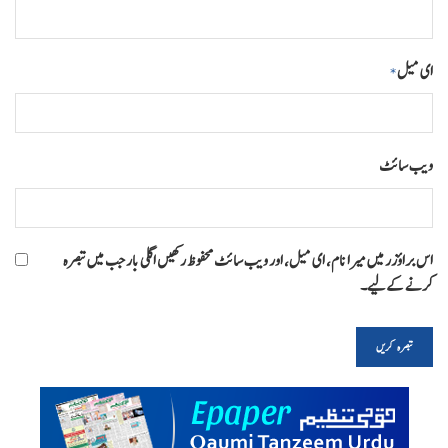
ای میل
*
ویب‌ سائٹ
اس براؤزر میں میرا نام، ای میل، اور ویب سائٹ محفوظ رکھیں اگلی بار جب میں تبصرہ
کرنے کےلیے۔