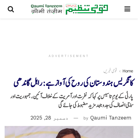
ADVERTISEMENT
Home
قومی خبریں
کانگریس ہندوستان کی روح کی آواز ہے: راہل گاندھی
پارٹی کے یومِ تاسیس پر کہا کہ نفرت اور آمریت کے خلاف آئین، جمہوریت اور
سماجی انصاف کی جدوجہد مزید مضبوط کی جائے گی
Qaumi Tanzeem
by
دسمبر 28, 2025