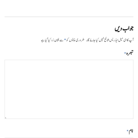
جواب دیں
*
آپ کا ای میل ایڈریس شائع نہیں کیا جائے گا۔
ضروری خانوں کو
سے نشان زد کیا گیا ہے
تبصرہ
*
نام
*