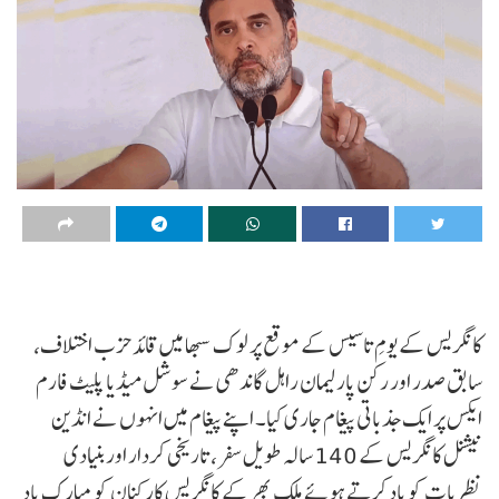
کانگریس کے یومِ تاسیس کے موقع پر لوک سبھا میں قائد حزب اختلاف،
سابق صدر اور رکن پارلیمان راہل گاندھی نے سوشل میڈیا پلیٹ فارم
ایکس پر ایک جذباتی پیغام جاری کیا۔ اپنے پیغام میں انہوں نے انڈین
نیشنل کانگریس کے 140 سالہ طویل سفر، تاریخی کردار اور بنیادی
نظریات کو یاد کرتے ہوئے ملک بھر کے کانگریس کارکنان کو مبارک باد