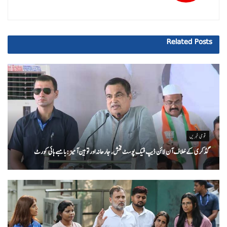
Related
Posts
قومی خبریں
گڈکری کے خلاف آن لائن ڈیپ فیک پوسٹ فحش، جارحانہ اور توہین آمیز:بامبے ہائی کورٹ