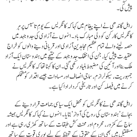
پیش کی۔
راہل گاندھی نے اپنے پیغام میں کہا کہ کانگریس کے یومِ تاسیس پر ہر
کانگریس کارکن کو دلی مبارک باد۔ انہوں نے آزادی کی جدوجہد میں
حصہ لینے والے تمام عظیم مجاہدینِ آزادی اور قربانی دینے والوں کو خراجِ
عقیدت پیش کیا، جن کی انتھک جدوجہد کے نتیجے میں ہندوستان ایک آزاد
ملک بنا اور آئین کی مضبوط بنیاد رکھی گئی۔ ان کا کہنا تھا کہ کانگریس نے
جمہوریت، سیکولرازم، سماجی انصاف اور مساوات جیسے اقدار کو مستحکم
کرنے میں فیصلہ کن اور تاریخی کردار ادا کیا ہے۔
راہل گاندھی نے کانگریس کو محض ایک سیاسی جماعت قرار دینے کے
بجائے ’ہندوستان کی روح کی آواز‘ بتایا۔ انہوں نے کہا کہ کانگریس ہمیشہ
سماج کے کمزور، محروم اور محنت کش طبقات کے ساتھ کھڑی رہی ہے اور
مستقبل میں بھی ان کے حقوق کے تحفظ کے لیے پوری قوت کے ساتھ