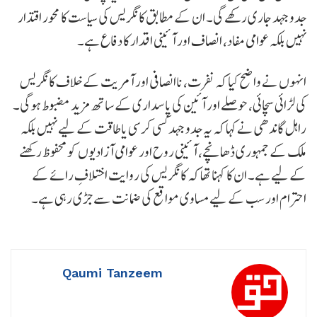
جدوجہد جاری رکھے گی۔ ان کے مطابق کانگریس کی سیاست کا محور اقتدار
نہیں بلکہ عوامی مفاد، انصاف اور آئینی اقدار کا دفاع ہے۔
انہوں نے واضح کیا کہ نفرت، ناانصافی اور آمریت کے خلاف کانگریس
کی لڑائی سچائی، حوصلے اور آئین کی پاسداری کے ساتھ مزید مضبوط ہوگی۔
راہل گاندھی نے کہا کہ یہ جدوجہد کسی کرسی یا طاقت کے لیے نہیں بلکہ
ملک کے جمہوری ڈھانچے، آئینی روح اور عوامی آزادیوں کو محفوظ رکھنے
کے لیے ہے۔ ان کا کہنا تھا کہ کانگریس کی روایت اختلافِ رائے کے
احترام اور سب کے لیے مساوی مواقع کی ضمانت سے جڑی رہی ہے۔
Qaumi Tanzeem