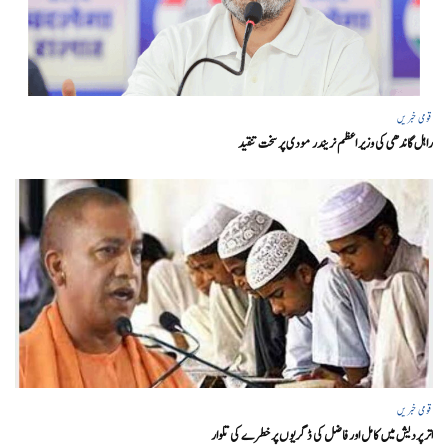
قومی خبریں
راہل گاندھی کی وزیر اعظم نریندر مودی پر سخت تنقید
قومی خبریں
اتر پردیش میں کامل اور فاضل کی ڈگریوں پر خطرے کی تلوار