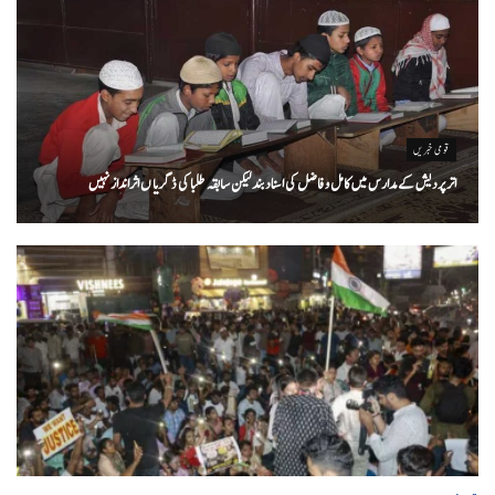
قومی خبریں
اتر پردیش کےمدارس میں کامل و فاضل کی اسناد بند لیکن سابقہ طلبا کی ڈگریا ں اثرانداز نہیں