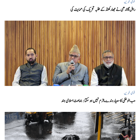
قومی خبریں
راہل گاندھی نے جھارکھنڈ کے طلبہ تحریک کی حمایت کی
قومی خبریں
حب الوطنی کا معیار وندے ماترم نہیں ہو سکتا : جماعت اسلامی ہند