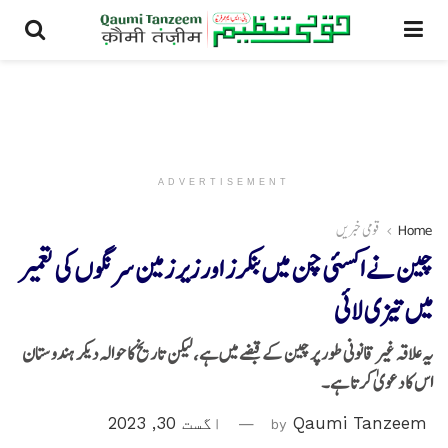
ADVERTISEMENT
Home
قومی خبریں
چین نے اکسئی چن میں بنکرز اور زیر زمین سرنگوں کی تعمیر
میں تیزی لائی
یہ علاقہ غیر قانونی طور پر چین کے قبضے میں ہے، لیکن تاریخ کا حوالہ دیکر ہندوستان
اس کا دعویٰ کرتا ہے۔
Qaumi Tanzeem
by
اگست 30, 2023