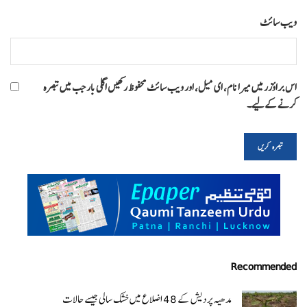
ویب‌ سائٹ
اس براؤزر میں میرا نام، ای میل، اور ویب سائٹ محفوظ رکھیں اگلی بار جب میں تبصرہ
کرنے کےلیے۔
Recommended
مدھیہ پردیش کے 48 اضلاع میں خشک سالی جیسے حالات