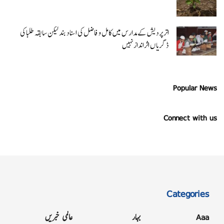
اتر پردیش کےمدارس میں کامل و فاضل کی اسناد بند لیکن سابقہ طلبا کی
ڈگریا ں اثرانداز نہیں
Popular News
Connect with us
Categories
Aaa
بہار
عالمی خبریں