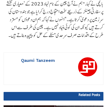
باگچی نے کہا، "ہم نے آج چین کے نام نہاد 2023 کے ‘معیاری نقشے
پر سفارتی چینلز کے ذریعے سخت احتجاج درج کرایا ہے جو ہندوستان کی
سرزمین پر دعویٰ کرتا ہے۔”انہوں نے کہا کہ ہم ان دعوؤں کو مسترد
کرتے ہیں کیونکہ ان کی کوئی بنیاد نہیں ہے۔ چین کی طرف سے اس
طرح کے اقدامات صرف سرحدی مسئلےکے حل کو پیچیدہ بناتے ہیں۔
Qaumi Tanzeem
Related
Posts