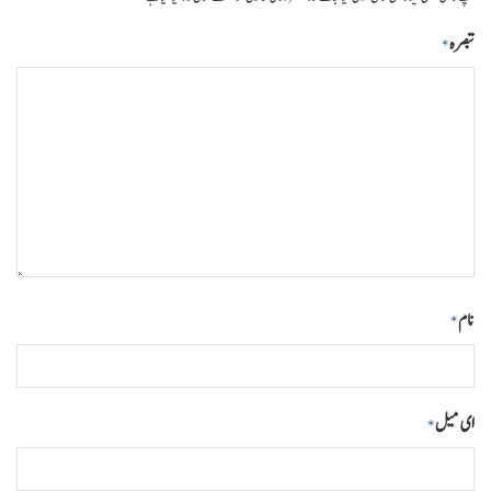
تبصرہ
*
نام
*
ای میل
*