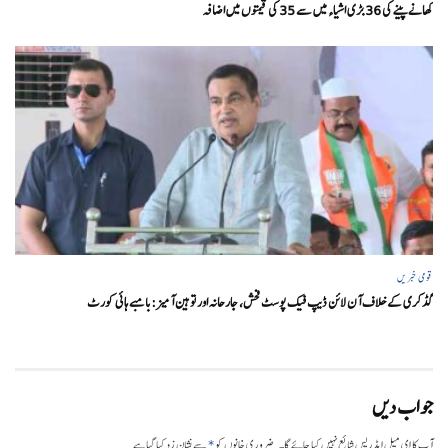
کھانے پینے کی 36 بڑی اشیاء میں سے 35 کی قیمتوں میں اضافہ
قومی خبریں
گڈکری کے خلاف آن لائن ڈیپ فیک پوسٹ فحش، جارحانہ اور توہین آمیز:بامبے ہائی کورٹ
جواب دیں
*
آپ کا ای میل ایڈریس شائع نہیں کیا جائے گا۔
ضروری خانوں کو
سے نشان زد کیا گیا ہے