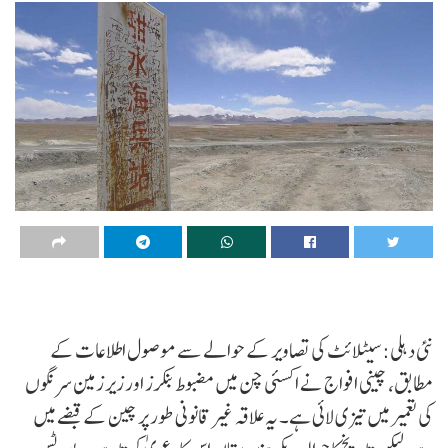
نئی دہلی: سیٹلائٹ کی تصاویر کے حوالے سے موصول اطلاعات کے
مطابق، چینی افواج نے اکسئی چن میں مضبوط بنکرز اور زیر زمین سرنگوں
کی تعمیر میں تیزی لائی ہے۔ یہ علاقہ غیر قانونی طور پر چین کے قبضے میں