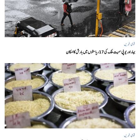
قومی خبریں
بہار اور یو پی سمیت ملک کی 17ریاستوں میں بارش کا امکان
قومی خبریں