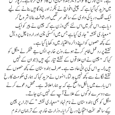
ہے، لیکن تاریخ کا حوالہ دیکرہندوستان اس کا دعویٰ کرتا ہے۔رپورٹس
میں مزید کہا گیا ہے کہ چینی افواج نے بنکرز اور پناہ گاہیں بنانے کے لیے
ایک تنگ دریا کی وادی کے ساتھ سرنگیں اور شافٹ بنانا شروع کر
دیاہے۔اس خبرمیں اس لئے بھی وزن ہے کہ چین نے پیر کو ایک
"معیاری نقشہ” جاری کیاہے جس میں اکسئی چن اور اروناچل پردیش
کے کچھ حصوں کو اپنے دائرہ اختیار میں دکھایا گیا ہے۔
نقشے پر ردعمل ظاہر کرتے ہوئے، وزیر خارجہ ایس جے شنکر نے منگل کو
کہا کہ "چین نے ان علاقوں کے نقشے تیار کیے ہیں (جو ان کے نہیں
ہیں)۔ یہ اس کی پرانی عادت ہے۔صرف ہندوستان کے کچھ حصوں کے
نقشے لگانے سے کچھ نہیں بدلتا۔انہوں نے مزید کہا کہ ہماری حکومت کا رخ
اس بارے میں بالکل واضح ہے کہ یہ ہمارا علاقہ ہے۔ محض دعوے کرنے
سے دوسرے لوگوں کے علاقے آپ کے نہیں بن جاتے۔
منگل کو بھی ہندوستان نے نام نہاد "معیاری نقشہ” کے اجراء پر چین
کے ساتھ سخت احتجاج درج کرایا۔وزارت خارجہ کے ترجمان ارندم