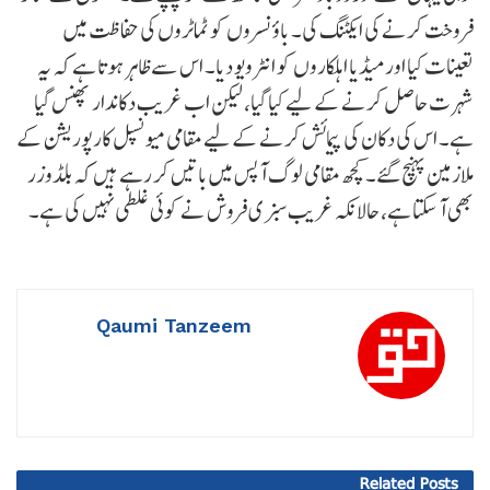
فروخت کرنے کی ایکٹنگ کی۔ باؤنسروں کو ٹماٹروں کی حفاظت میں
تعینات کیا اور میڈیا اہلکاروں کو انٹرویو دیا۔ اس سے ظاہر ہوتا ہے کہ یہ
شہرت حاصل کرنے کے لیے کیا گیا، لیکن اب غریب دکاندار پھنس گیا
ہے۔ اس کی دکان کی پیمائش کرنے کے لیے مقامی میونسپل کارپوریشن کے
ملازمین پہنچ گئے۔ کچھ مقامی لوگ آپس میں باتیں کر رہے ہیں کہ بلڈوزر
بھی آ سکتا ہے، حالانکہ غریب سبزی فروش نے کوئی غلطی نہیں کی ہے۔
Qaumi Tanzeem
Related
Posts