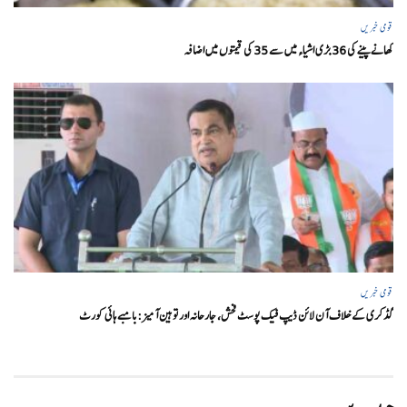
قومی خبریں
کھانے پینے کی 36 بڑی اشیاء میں سے 35 کی قیمتوں میں اضافہ
قومی خبریں
گڈکری کے خلاف آن لائن ڈیپ فیک پوسٹ فحش، جارحانہ اور توہین آمیز:بامبے ہائی کورٹ