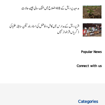
مدھیہ پردیش کے 48 اضلاع میں خشک سالی جیسے حالات
اتر پردیش کےمدارس میں کامل و فاضل کی اسناد بند لیکن سابقہ طلبا کی
ڈگریا ں اثرانداز نہیں
Popular News
Connect with us
Categories