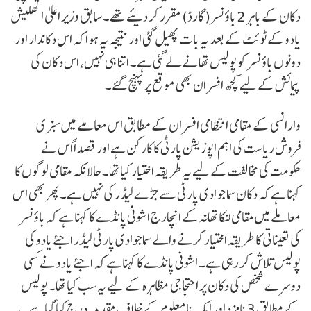
دکان کے باہر 2 باؤنسر (گارڈ) مقرر کر دیئے تھے۔ سابق وزیر اعلیٰ اکھلیش
یادو کے ٹوئٹ کے بعد یہ بات پھیل گئی اور نتیجہ یہ ہوا کہ اس دکاندار اور
دونوں باؤنسر کو پولیس تھانے لے گئی ہے۔ اتنا ہی نہیں، اس دکان کی
پیمائش کے لیے کچھ افسران بھی موقع پر پہنچ گئے۔
وارانسی کے مقامی انتظامی افسران کے مطابق اس معاملے میں سبزی
فروش ریاست کی اہم اپوزیشن پارٹی کا کارکن ہے اور قصداً اس نے
حکومت کی مخالفت کے لیے یہ طریقہ اختیار کیا تھا۔ حالانکہ مقامی لوگوں کا
کہنا ہے کہ دکان سماجوادی پارٹی سے جڑے لیڈر کی نہیں ہے۔ پھر بھی اس
معاملے میں مقامی لنکا تھانہ کے انچارج اشونی پانڈے کا کہنا ہے کہ باؤنسر
کی تعیناتی کا طریقہ اختیار کرنے والے سماجوادی پارٹی لیڈر اجئے یادو کی
پولیس تلاش کر رہی ہے۔ اشونی پانڈے کا کہنا ہے کہ اجئے یادو نے کسی
دوسرے شخص کی دکان پر احتجاجی مظاہرہ کے لیے یہ سب کیا تھا۔ پولیس
کے مطابق 3 نامزد اور ایک نامعلوم کے خلاف مقدمہ درج کیا گیا ہے۔ یہ