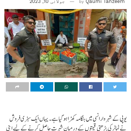
Qaumi Tanzeem
by
جولائی 10, 2023
یوپی کے شہر وارانسی میں ہنگامہ کھڑا ہو گیا ہے۔ یہاں ایک سبزی فروش
نے ٹماٹر کی بڑھتی قیمتوں کے درمیان شہرت حاصل کرنے کے لیے اپنی