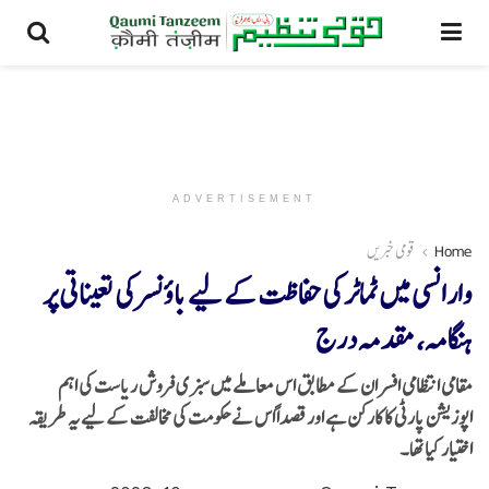
ADVERTISEMENT
Home
قومی خبریں
وارانسی میں ٹماٹر کی حفاظت کے لیے باؤنسر کی تعیناتی پر
ہنگامہ، مقدمہ درج
مقامی انتظامی افسران کے مطابق اس معاملے میں سبزی فروش ریاست کی اہم
اپوزیشن پارٹی کا کارکن ہے اور قصداً اس نے حکومت کی مخالفت کے لیے یہ طریقہ
اختیار کیا تھا۔