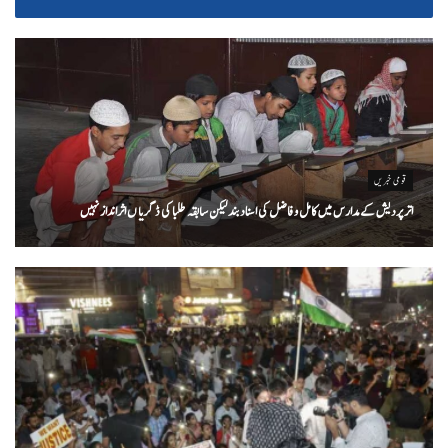
قومی خبریں
اتر پردیش کےمدارس میں کامل و فاضل کی اسناد بند لیکن سابقہ طلبا کی ڈگریا ں اثرانداز نہیں