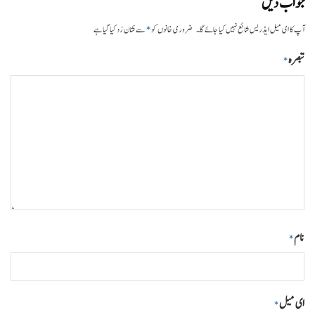
جواب دیں
*
آپ کا ای میل ایڈریس شائع نہیں کیا جائے گا۔
ضروری خانوں کو
سے نشان زد کیا گیا ہے
تبصرہ
*
نام
*
ای میل
*