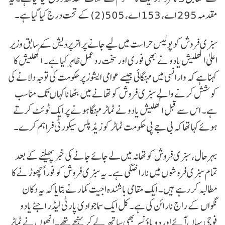
مقدمہ 295 اے، 153 اے، 505(2) کے تحت درج کیا گیا ہے۔
سبزی فروش کو پولیس حراست میں لیے جانے پر اتر پردیش کے سابق وزیر
اعلیٰ اکھلیش یادو نے بھی فوری اور سخت رد عمل ظاہر کیا ہے۔ اکھلیش کا
کہنا ہے کہ وارانسی میں مہنگائی جیسے عوامی ایشوز پر حکومت کی توجہ دلانے کی
کوشش کرنے والے سبزی فروش کو تھانے میں بٹھانا کہاں تک مناسب
ہے۔ اس سے قبل اکھلیش یادو نے ٹماٹر مہنگا ہونے پر ایک ٹوئٹ کرتے
ہوئے کہا تھا کہ بی جے پی حکومت ٹماٹر کو زیڈ پلس سیکورٹی فراہم کرے۔
بہرحال، سبزی فروش کو تھانہ میں لے جائے جانے کی خبر پھیلنے کے بعد
تمام سبزی فروشوں میں ناراضگی ہے۔ یہ سبزی فروش کو فوراً چھوڑنے کا
مطالبہ کر رہے ہیں۔ ایک مقامی باشندہ اجیت کمار نے بتایا کہ یہ دکان
نگواں کے راج نارائن کی ہے۔ کل ایک سماجوادی پارٹی لیڈر اجئے یادو
فوجی یہاں آئے اور دو باؤنسر بھی ساتھ لے کر پہنچے تھے۔ انھوں نے ٹماٹر