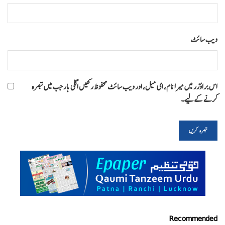
ویب‌ سائٹ
اس براؤزر میں میرا نام، ای میل، اور ویب سائٹ محفوظ رکھیں اگلی بار جب میں تبصرہ
کرنے کےلیے۔
Recommended