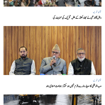
قومی خبریں
راہل گاندھی نے جھارکھنڈ کے طلبہ تحریک کی حمایت کی
قومی خبریں
حب الوطنی کا معیار وندے ماترم نہیں ہو سکتا : جماعت اسلامی ہند