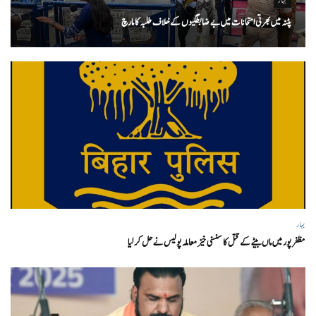
بہار
پٹنہ میں بھرتی امتحانات میں بے ضابطگیوں کے خلاف طلبہ کا مارچ
بہار
مظفر پور میں ماں بیٹے کے قتل کا سنسنی خیز معاملہ پولیس نے حل کر لیا