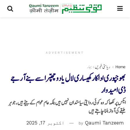
ADVERTISEMENT
Home
ریاستی خبریں
بہار
بھوجپوری اداکار کھیساری لال یادو چھپرا سے بنے آر جے
ڈی امیدوار
ایکس پر لکھا کہ وہ کوئی روایتی سیاستدان نہیں ہیں بلکہ عام عوام کے بیٹے ہیں، جو ہر
طبقے کی آواز بننا چاہتے ہیں
Qaumi Tanzeem
by
اکتوبر 17, 2025