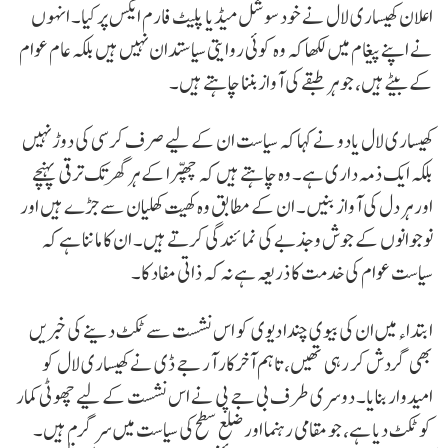
اعلان کھیساری لال نے خود سوشل میڈیا پلیٹ فارم ایکس پر کیا۔ انہوں
نے اپنے پیغام میں لکھا کہ وہ کوئی روایتی سیاستدان نہیں ہیں بلکہ عام عوام
کے بیٹے ہیں، جو ہر طبقے کی آواز بننا چاہتے ہیں۔
کھیساری لال یادو نے کہا کہ سیاست ان کے لیے صرف کرسی کی دوڑ نہیں
بلکہ ایک ذمہ داری ہے۔ وہ چاہتے ہیں کہ چھپرا کے ہر گھر تک ترقی پہنچے
اور ہر دل کی آواز بنیں۔ ان کے مطابق وہ کھیت کھلیان سے جڑے ہیں اور
نوجوانوں کے جوش و جذبے کی نمائندگی کرتے ہیں۔ ان کا ماننا ہے کہ
سیاست عوام کی خدمت کا ذریعہ ہے نہ کہ ذاتی مفاد کا۔
ابتداء میں ان کی بیوی چندا دیوی کو اس نشست سے ٹکٹ دینے کی خبریں
بھی گردش کر رہی تھیں، تاہم آخرکار آر جے ڈی نے کھیساری لال کو
امیدوار بنایا۔ دوسری طرف بی جے پی نے اس نشست کے لیے چھوٹی کمار
کو ٹکٹ دیا ہے، جو مقامی رہنما اور ضلع سطح کی سیاست میں سرگرم ہیں۔