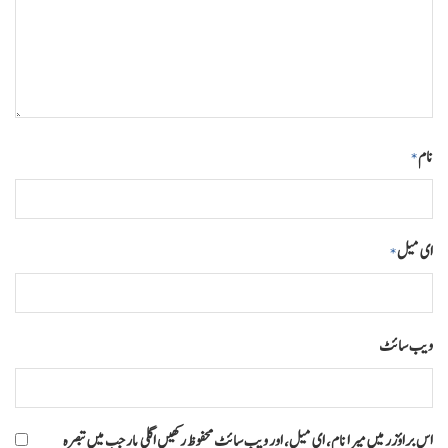
نام
*
ای میل
*
ویب‌ سائٹ
اس براؤزر میں میرا نام، ای میل، اور ویب سائٹ محفوظ رکھیں اگلی بار جب میں تبصرہ