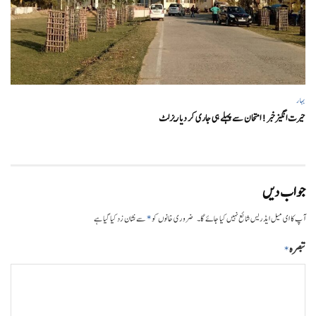
بہار
حیرت انگیزخبر ! امتحان سے پہلے ہی جاری کر دیا ریزلٹ
جواب دیں
*
آپ کا ای میل ایڈریس شائع نہیں کیا جائے گا۔
ضروری خانوں کو
سے نشان زد کیا گیا ہے
تبصرہ
*