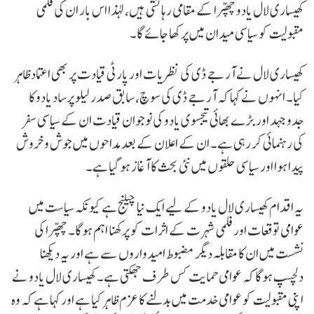
کھیساری لال یادو چھپرا کے مقامی رہائشی ہیں، لہذا اس بار ان کی فلمی
مقبولیت کو سیاسی میدان میں پرکھا جائے گا۔
کھیساری لال نے آر جے ڈی کی نظریات اور پارٹی قیادت پر بھی اعتماد ظاہر
کیا۔ انہوں نے کہا کہ آر جے ڈی کی سوچ، سابق صدر لیلو پرساد یادو کا
جدوجہد اور بڑے بھائی تیجسوی یادو کی نوجوان قیادت ان کے سیاسی سفر
کی رہنمائی کر رہی ہے۔ ان کے اعلان کے بعد مداحوں میں جوش و خروش
پیدا ہوا اور سیاسی حلقوں میں نئی بحث کا آغاز ہو گیا ہے۔
یہ اقدام کھیساری لال یادو کے لیے ایک نیا چیلنج ہے کیونکہ سیاست میں
عوامی توقعات اور فلمی شہرت کے اثرات کو پرکھنا اہم ہوگا۔ چھپرا کی
نشست میں ان کا مقابلہ دیگر مضبوط امیدواروں سے ہے اور یہ دیکھنا
دلچسپ ہوگا کہ عوامی حمایت کس طرف جھکتی ہے۔ کھیساری لال یادو نے
اپنی مقبولیت کو عوامی خدمت میں بدلنے کا عزم ظاہر کیا ہے اور کہا ہے کہ وہ