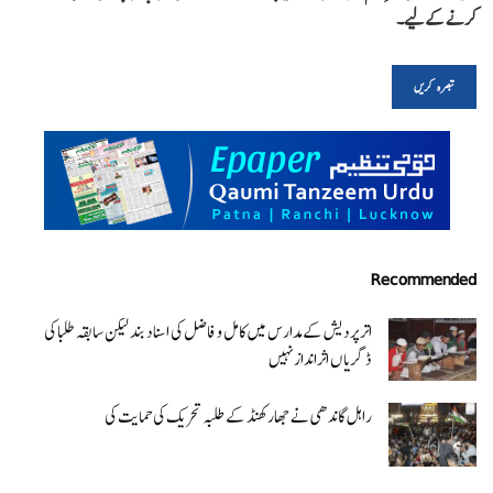
کرنے کےلیے۔
Recommended
اتر پردیش کےمدارس میں کامل و فاضل کی اسناد بند لیکن سابقہ طلبا کی
ڈگریا ں اثرانداز نہیں
راہل گاندھی نے جھارکھنڈ کے طلبہ تحریک کی حمایت کی