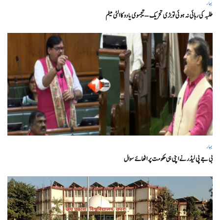
بہار
طلبہ کی رہائی نہ ہوئی تو بڑی تحریک – تیجسوی یادو کا الٹی میٹم
بہار
بی جے پی لیڈر نے اپنی ہی حکومت پر اٹھائے سوال