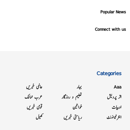
Popular News
Connect with us
Categories
Aaa
بہار
عالمی خبریں
اتر پردیش
تعلیم و روزگار
عرب ممالک
ادبیات
خواتین
قومی خبریں
انٹرٹینمنٹ
ریاستی خبریں
کھیل