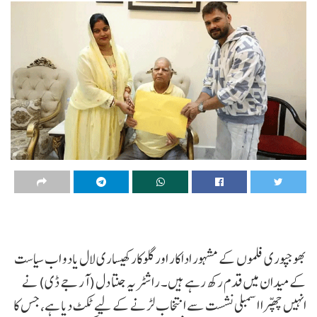
بھوجپوری فلموں کے مشہور اداکار اور گلوکار کھیساری لال یادو اب سیاست
کے میدان میں قدم رکھ رہے ہیں۔ راشٹریہ جنتا دل (آر جے ڈی) نے
انہیں چھپرا اسمبلی نشست سے انتخاب لڑنے کے لیے ٹکٹ دیا ہے، جس کا