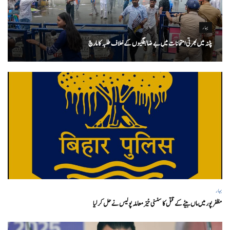
بہار
پٹنہ میں بھرتی امتحانات میں بے ضابطگیوں کے خلاف طلبہ کا مارچ
بہار
مظفر پور میں ماں بیٹے کے قتل کا سنسنی خیز معاملہ پولیس نے حل کر لیا