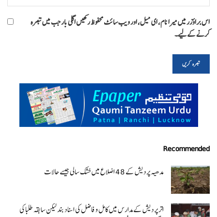
اس براؤزر میں میرا نام، ای میل، اور ویب سائٹ محفوظ رکھیں اگلی بار جب میں تبصرہ
کرنے کےلیے۔
Recommended
مدھیہ پردیش کے 48 اضلاع میں خشک سالی جیسے حالات
اتر پردیش کےمدارس میں کامل و فاضل کی اسناد بند لیکن سابقہ طلبا کی