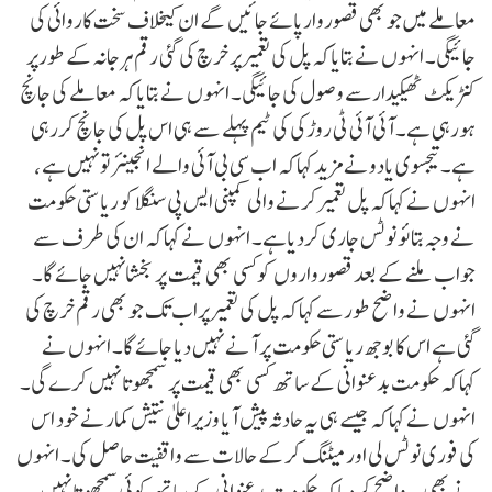
معاملے میں جو بھی قصوروارپائے جائیں گے ان کیخلاف سخت کاروائی کی
جائیگی۔ انہوں نے بتایاکہ پل کی تعمیرپر خرچ کی گئی رقم ہرجانہ کے طورپر
کنٹریکٹ ٹھیکیدارسے وصول کی جائیگی۔ انہوں نے بتایاکہ معاملے کی جانچ
ہورہی ہے۔ آئی آئی ٹی روڑکی کی ٹیم پہلے سے ہی اس پل کی جانچ کررہی
ہے۔ تیجسوی یادونے مزید کہاکہ اب سی بی آئی والے انجینئرتو نہیں ہے ،
انہوں نے کہاکہ پل تعمیرکرنے والی کمپنی ایس پی سنگلاکو ریاستی حکومت
نے وجہ بتائو نوٹس جاری کردیاہے۔ انہوں نے کہاکہ ان کی طرف سے
جواب ملنے کے بعد قصورواروں کوکسی بھی قیمت پر بخشانہیں جائے گا۔
انہوں نے واضح طورسے کہاکہ پل کی تعمیرپراب تک جو بھی رقم خرچ کی
گئی ہے اس کا بوجھ ریاستی حکومت پر آنے نہیں دیا جائے گا۔ انہوں نے
کہاکہ حکومت بدعنوانی کے ساتھ کسی بھی قیمت پر سمجھوتا نہیں کرے گی۔
انہوں نے کہاکہ جیسے ہی یہ حادثہ پیش آیا وزیراعلیٰ نتیش کمارنے خود اس
کی فوری نوٹس لی اور میٹنگ کرکے حالات سے واقفیت حاصل کی۔ انہوں
نے بھی یہ واضح کردیاکہ حکومت بدعنوانی کے ساتھ کوئی سمجھوتا نہیں