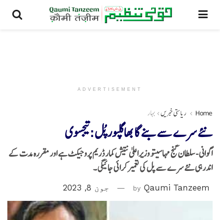
ADVERTISEMENT
Home
ریاستی خبریں
بہار
نئے سرے سے بنے گا بھاگلپورپُل:تیجسوی
اگوانی -سلطان گنج مہاسیتو وزیراعلیٰ نتیش کمار ڈریم پروجیکٹ ہے اور مقررہ مدت کے
اندرہی نئے سرے سے پل کی تعمیر کرائی جائیگی۔
Qaumi Tanzeem
by
جون 8, 2023