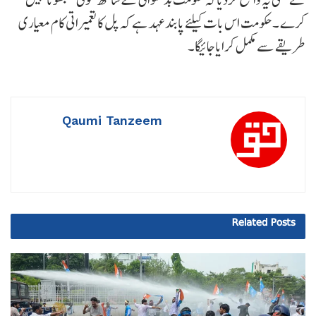
کرے ۔ حکومت اس بات کیلئے پابندعہد ہے کہ پل کا تعمیراتی کام معیاری
طریقے سے مکمل کرایاجائیگا۔
Qaumi Tanzeem
Related
Posts