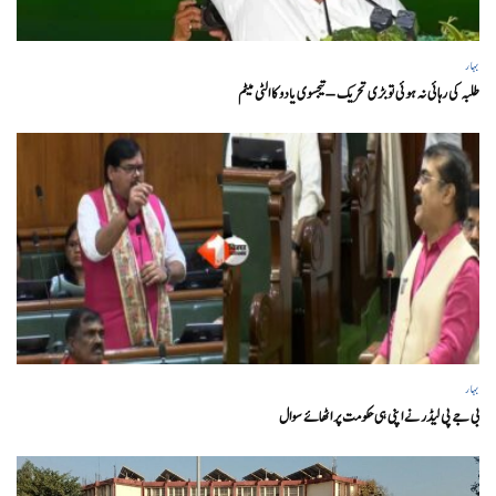
بہار
طلبہ کی رہائی نہ ہوئی تو بڑی تحریک – تیجسوی یادو کا الٹی میٹم
بہار
بی جے پی لیڈر نے اپنی ہی حکومت پر اٹھائے سوال