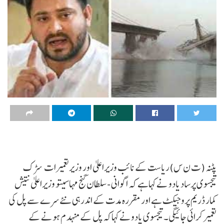
پٹنہ (ت ن س)ریاست کے نائب وزیراعلیٰ اور وزیرتعمیرات سڑک
تیجسوی پرساد یادو نے کہاہے کہ اگوانی -سلطان گنج مہاسیتو وزیراعلیٰ نتیش
کمار ڈریم پروجیکٹ ہے اور مقررہ مدت کے اندرہی نئے سرے سے پل کی
تعمیر کرائی جائیگی۔ تیجسوی یادونے کہاکہ پل کے منہدم ہونے کے