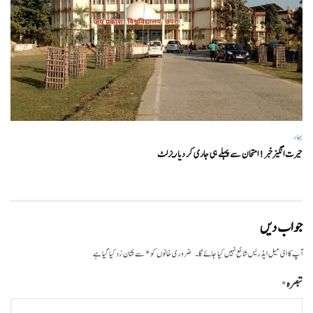
بہار
حیرت انگیزخبر ! امتحان سے پہلے ہی جاری کر دیا ریزلٹ
جواب دیں
*
آپ کا ای میل ایڈریس شائع نہیں کیا جائے گا۔
ضروری خانوں کو
سے نشان زد کیا گیا ہے
تبصرہ
*