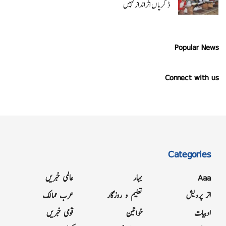
ڈگریا ں اثرانداز نہیں
Popular News
Connect with us
Categories
Aaa
بہار
عالمی خبریں
اتر پردیش
تعلیم و روزگار
عرب ممالک
ادبیات
خواتین
قومی خبریں