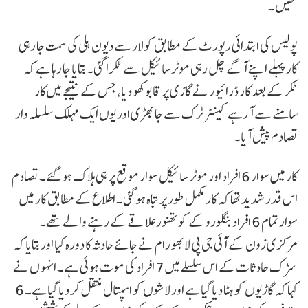
تھیں۔
پولیس کی ابتدائی رپورٹ کے مطابق کولار سے دیون ہلی کی سمت جا رہی
کار پہلے اپنے آگے چل رہی موٹر سائیکل سے ٹکرا گئی۔ بتایا جا رہا ہے کہ
ٹکر کے بعد کار ڈرائیور نے گاڑی پر قابو کھو دیا، جس کے نتیجے میں کار
سامنے سے آ رہے کینٹر ٹرک سے جا بھڑی اور یوں ایک مہلک سلسلہ وار
تصادم پیش آیا۔
کار میں سوار 6 افراد اور موٹر سائیکل سوار موقع پر ہی ہلاک ہو گئے۔ تصادم
اس قدر شدید تھا کہ کار مکمل طور پر تباہ ہو گئی۔ اطلاع کے مطابق کار میں
سوار تمام 6 افراد بنگلورو کے کوتھنور علاقے کے رہنے والے تھے۔
مرکزی زون کے آئی جی پی لابھو رام نے جائے حادثہ کا دورہ کیا اور بتایا کہ
سڑک حادثات کے اس سلسلے میں 7 افراد کی موت ہوئی ہے۔ انہوں نے
کہا کہ گاڑیوں کو ہٹا دیا گیا ہے اور لاشوں کو اسپتال منتقل کر دیا گیا ہے۔ 6