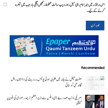
اس براؤزر میں میرا نام، ای میل، اور ویب سائٹ محفوظ رکھیں اگلی بار جب میں تبصرہ
کرنے کےلیے۔
Recommended
صفت فیض نے پٹنہ میں طلبا پر ہوئی پولیس بربریت کی داستان راہل
گاندھی کو سنائی
امریکی نائب صدر جے ڈی وینس سے وزیر اعظم نریندر مودی کی فون پر
گفتگو