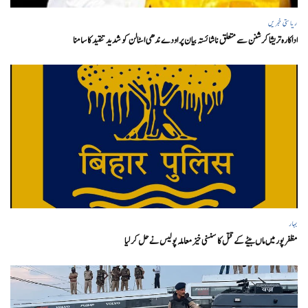
ریاستی خبریں
اداکارہ تریشا کرشنن سے متعلق ناشائستہ بیان پر اودے ندھی اسٹالن کو شدید تنقید کا سامنا
بہار
مظفر پور میں ماں بیٹے کے قتل کا سنسنی خیز معاملہ پولیس نے حل کر لیا