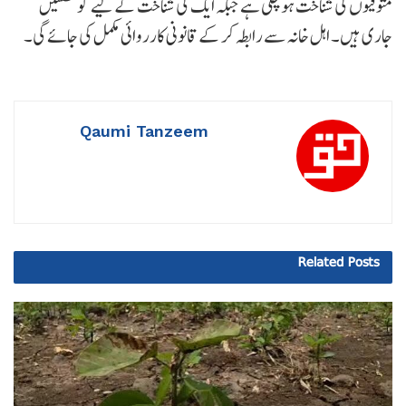
متوفیوں کی شناخت ہو چکی ہے جبکہ ایک کی شناخت کے لیے کوششیں
جاری ہیں۔ اہل خانہ سے رابطہ کر کے قانونی کارروائی مکمل کی جائے گی۔
Qaumi Tanzeem
Related
Posts