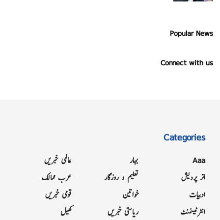
Popular News
Connect with us
Categories
Aaa
بہار
عالمی خبریں
اتر پردیش
تعلیم و روزگار
عرب ممالک
ادبیات
خواتین
قومی خبریں
انٹرٹینمنٹ
ریاستی خبریں
کھیل