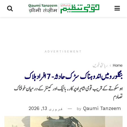
ADVERTISEMENT
Home
ریاستی خبریں
بنگلورومیں اندوہناک سڑک حادثہ- 7 افراد ہلاک
ہو سکوتے کے قریب قومی شاہراہ پر کار، بائیک اور کینٹر کے درمیان خوفناک
تصادم
Qaumi Tanzeem
by
فروری 13, 2026