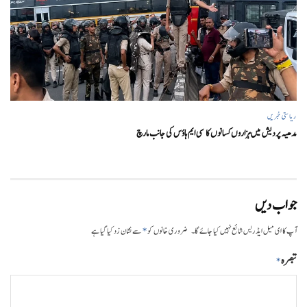
ریاستی خبریں
مدھیہ پردیش میں ہزاروں کسانوں کا سی ایم ہاؤس کی جانب مارچ
جواب دیں
*
آپ کا ای میل ایڈریس شائع نہیں کیا جائے گا۔
ضروری خانوں کو
سے نشان زد کیا گیا ہے
تبصرہ
*