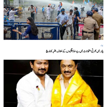
بہار
پٹنہ میں بھرتی امتحانات میں بے ضابطگیوں کے خلاف طلبہ کا مارچ