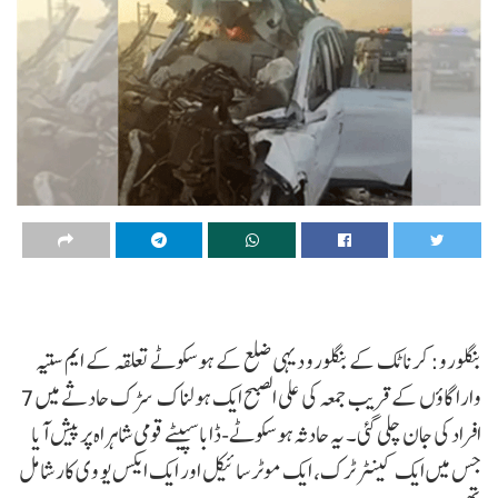
بنگلورو: کرناٹک کے بنگلورو دیہی ضلع کے ہوسکوٹے تعلقہ کے ایم ستیہ
وارا گاؤں کے قریب جمعہ کی علی الصبح ایک ہولناک سڑک حادثے میں 7
افراد کی جان چلی گئی۔ یہ حادثہ ہوسکوٹے-ڈاباسپیٹے قومی شاہراہ پر پیش آیا
جس میں ایک کینٹر ٹرک، ایک موٹر سائیکل اور ایک ایکس یو وی کار شامل