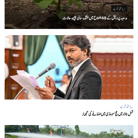
ریاستی خبریں
مدھیہ پردیش کے 48 اضلاع میں خشک سالی جیسے حالات
ریاستی خبریں
تمل ناڈو میں حج سبسڈی میں اضافے کی تجویز