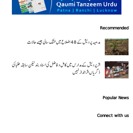
Recommended
مدھیہ پردیش کے 48 اضلاع میں خشک سالی جیسے حالات
اتر پردیش کےمدارس میں کامل و فاضل کی اسناد بند لیکن سابقہ طلبا کی
ڈگریا ں اثرانداز نہیں
Popular News
Connect with us