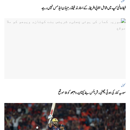
کھیل
فیفا عالمی کپ میں شامل جنوبی افریقہ کے اسٹار مڈ فیلڈر جیڈن ایڈمس نہیں رہے
کھیل
سوریہ کمار کی ہوئی چھٹی، شریئس بنے کپتان، ویبھو کو ملا موقع