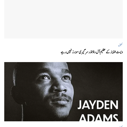
کھیل
ویسٹ انڈیز کے عظیم آل راؤنڈر سر گیری سوبرز نہیں رہے