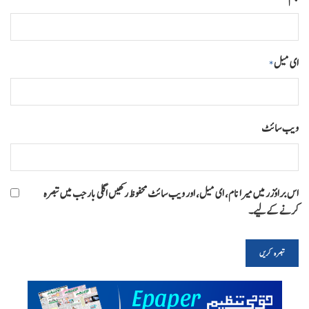
ای میل
*
ویب‌ سائٹ
اس براؤزر میں میرا نام، ای میل، اور ویب سائٹ محفوظ رکھیں اگلی بار جب میں تبصرہ
کرنے کےلیے۔