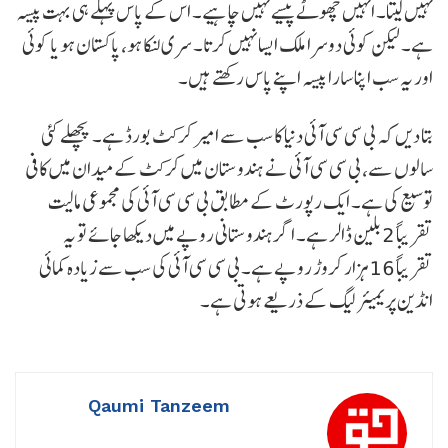
نہیں لیتا۔ انہیں چھوٹے پیسے نہیں چاہیے۔ اس کے پاس پہلے ہی بہت پیسہ
ہے۔ لیکن کوئی دوسرا ملک ایسا نہیں کرتا۔ سری لنکا ہو، پاکستان ہو یا کوئی
اور یہ سب اپنا سارا پیسہ اپنے پاس رکھتے ہیں۔
بتا دیں کہ بی سی سی آئی دنیا کا سب سے امیر کرکٹ بورڈ ہے۔ پچھلے کئی
سالوں سے، بی سی سی آئی نے ہندوستان میں کرکٹ کے میدان میں کافی
توسیع کی ہے۔ ایک رپورٹ کے مطابق بی سی سی آئی کی مجموعی مالیت
تقریباً 2 بلین ڈالر ہے۔ اگر ہندوستانی روپے میں دیکھا جائے تو یہ
تقریباً 16 ہزار کروڑ روپے ہے۔ بی سی سی آئی کی سب سے زیادہ کمائی
انڈین پریمیئر لیگ کے ذریعے ہوتی ہے۔
Qaumi Tanzeem