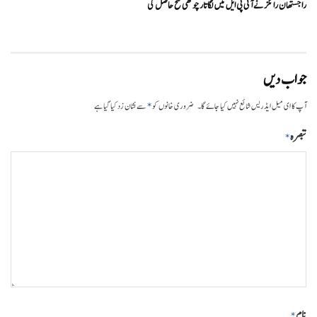
راجستھان رائلز نے آئی پی ایل میں لگاتار چوتھی فتح حاصل کی
جواب دیں
*
آپ کا ای میل ایڈریس شائع نہیں کیا جائے گا۔
ضروری خانوں کو
سے نشان زد کیا گیا ہے
تبصرہ
*
نام
*