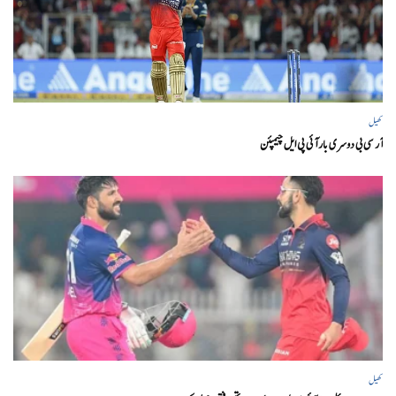
کھیل
آر سی بی دوسری بار آئی پی ایل چیمپئن
کھیل