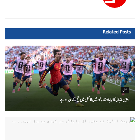
Related
Posts
کھیل
اسپین فٹبال کا نیا بادشاہ ، ٹوریس فائنل میں فتح کے ہیرو رہے