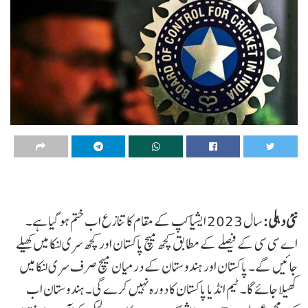
نئی دہلی:
سال 2023 ایشیا کپ کے مقام کا تنازع اب ختم ہو گیا ہے۔
اے سی سی کے فیصلے کے مطابق کچھ میچ پاکستان اور کچھ سری لنکا میں کھیلے
جائیں گے۔ پاکستان اور ہندوستان کے درمیان میچ صرف سری لنکا میں
کھیلا جائے گا۔ ٹیم انڈیا پاکستان کا دورہ نہیں کرے گی۔ ہندوستان اب