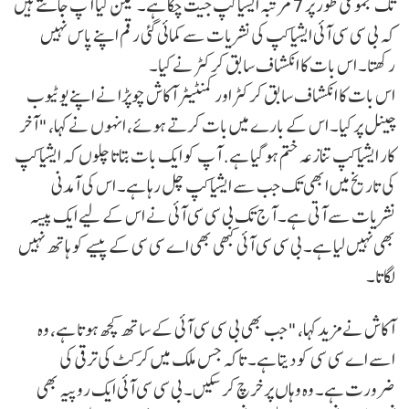
تک مجموعی طور پر 7 مرتبہ ایشیا کپ جیت چکا ہے۔ لیکن کیا آپ جانتے ہیں
کہ بی سی سی آئی ایشیا کپ کی نشریات سے کمائی گئی رقم اپنے پاس نہیں
رکھتا۔ اس بات کا انکشاف سابق کرکٹر نے کیا۔
اس بات کا انکشاف سابق کرکٹر اور کمنٹیٹر آکاش چوپڑا نے اپنے یوٹیوب
چینل پر کیا۔ اس کے بارے میں بات کرتے ہوئے، انہوں نے کہا، "آخر
کار ایشیا کپ تنازعہ ختم ہو گیا ہے. آپ کو ایک بات بتاتا چلوں کہ ایشیا کپ
کی تاریخ میں ابھی تک جب سے ایشیا کپ چل رہا ہے۔ اس کی آمدنی
نشریات سے آتی ہے۔ آج تک بی سی سی آئی نے اس کے لیے ایک پیسہ
بھی نہیں لیا ہے۔ بی سی سی آئی کبھی بھی اے سی سی کے پیسے کو ہاتھ نہیں
لگاتا۔
آکاش نے مزید کہا، "جب بھی بی سی سی آئی کے ساتھ کچھ ہوتا ہے، وہ
اسے اے سی سی کو دیتا ہے۔ تاکہ جس ملک میں کرکٹ کی ترقی کی
ضرورت ہے۔ وہ وہاں پر خرچ کر سکیں۔ بی سی سی آئی ایک روپیہ بھی