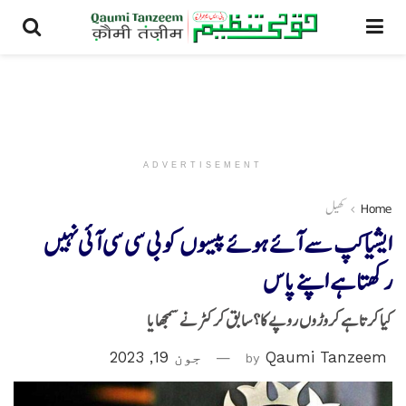
ADVERTISEMENT
Home
کھیل
ایشیا کپ سے آئے ہوئے پیسوں کو بی سی سی آئی نہیں
رکھتا ہے اپنے پاس
کیا کرتا ہے کروڑوں روپے کا؟ سابق کرکٹر نے سمجھایا
Qaumi Tanzeem
by
جون 19, 2023