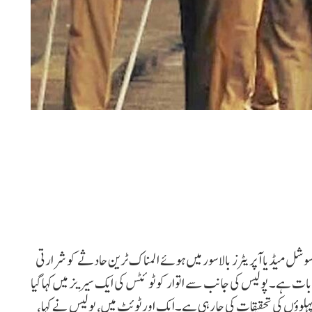
ھ سوشل میڈیا آپریٹرز بالاسور میں ہوئے المناک ٹرین حادثے کو شرارتی
بات ہے۔ پولیس کی جانب سے اتوار کو ٹوئٹس کی ایک سیریز میں کہا گیا
پہلوؤں کی تحقیقات کی جا رہی ہے۔ایک اور ٹوئٹ میں، پولیس نے کہا،