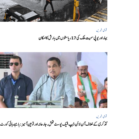
قومی خبریں
بہار اور یو پی سمیت ملک کی 17ریاستوں میں بارش کا امکان
قومی خبریں
گڈکری کے خلاف آن لائن ڈیپ فیک پوسٹ فحش، جارحانہ اور توہین آمیز:بامبے ہائی کورٹ