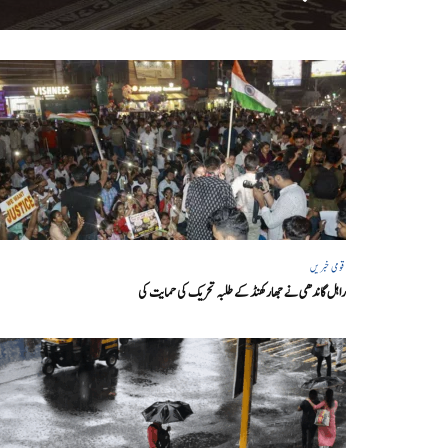
قومی خبریں
راہل گاندھی نے جھارکھنڈ کے طلبہ تحریک کی حمایت کی