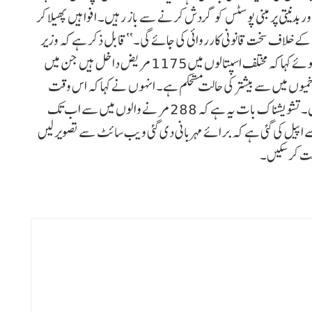
ر بدنیتی پر مبنی پوسٹس کو گردش کرنے سے باز رہیں۔ افواہیں پھیلا کر
ے خلاف سخت قانونی کارروائی کی جائے گی۔‘‘قابل ذکر ہے کہ وزیر
اعلیٰ نے تازہ ترین صورتحال کے بارے میں تفصیلات بتاتے ہوئے کہا کہ مختلف اسپتالوں میں 1175 مریض داخل ہیں جن میں
 کہ زخمیوں میں سے بیشتر کی حالت مستحکم ہے۔ انہوں نے کہا کہ اس وقت
382 مسافر مختلف سرکاری اور نجی اسپتالوں میں زیر علاج ہیں۔تشویشناک بات یہ ہے کہ 288 مرنے والوں میں سے اب تک
ے اپیل کی گئی ہے کہ برائے مہربانی دی گئی ویب سائٹ سے تصویر لیں
ناخت کرسکیں۔