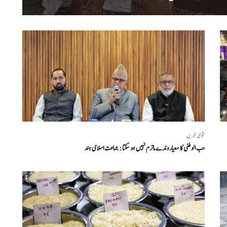
قومی خبریں
حب الوطنی کا معیار وندے ماترم نہیں ہو سکتا : جماعت اسلامی ہند