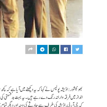
بھونیشور: اڈیشہ پولیس نے کہا کہ یہ دیکھنے میں آیا ہے کہ کچ
انداز میں فرقہ وارانہ رنگ دے رہے ہیں۔ یہ بہت بدقسمتی کی 
کہ جی آرپی، اڈیشہ کی طرف سے حادثے کی وجہ اور دیگر تمام 