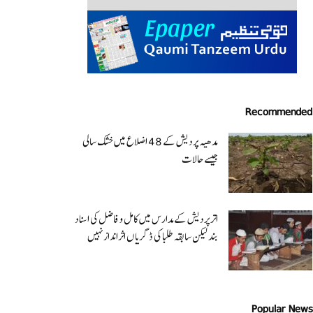
Recommended
مدھیہ پردیش کے 48 اضلاع میں خشک سالی
جیسے حالات
اتر پردیش کےمدارس میں کامل و فاضل کی اسناد
بند لیکن سابقہ طلبا کی ڈگریا ں اثرانداز نہیں
Popular News