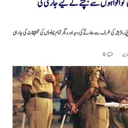
ں کو افواہوں سے بچنے کے لیے جاری کی
رپی، اڈیشہ کی طرف سے حادثے کی وجہ اور دیگر تمام پہلوؤں کی تحقیقات کی جا رہی
0
بریں