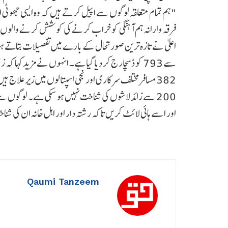
"ہم تمام متعلقہ لوگوں سے اپیل کرتے ہیں کہ وہ ایسی جھوٹی او
فرقہ وارانہ ہم آہنگی کو خراب کرنے کی کوشش کرنے والوں ک
سے 793 کو ڈسچارج کر دیا گیا ہے۔ انہوں نے مزید کہا
200 سے زائد لاشوں کی شناخت نہیں ہو سکی ہے۔ لوگوں س
اور اسے ہائی لائٹ کریں تاکہ رشتہ دار اور اہل خانہ ان کی ش
Qaumi Tanzeem