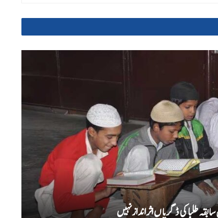
بقہ طلبا کی ڈگریا ں اثرانداز نہیں