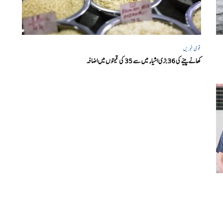
قومی خبریں
کھانے پینے کی 36 بڑی اشیاء میں سے 35 کی قیمتوں میں اضافہ