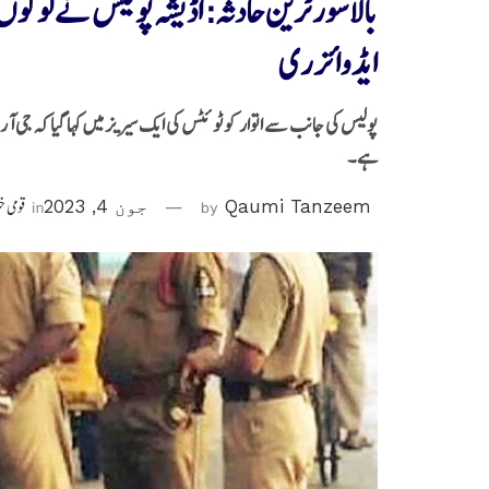
بالاسور ٹرین حادثہ: اڈیشہ پولیس نے لوگو
ایڈوائزری
پولیس کی جانب سے اتوار کو ٹوئٹس کی ایک سیریز میں کہا گیا کہ جی آ
ہے۔
Qaumi Tanzeem
by
جون 4, 2023
in
قومی خ