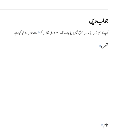
جواب دیں
*
آپ کا ای میل ایڈریس شائع نہیں کیا جائے گا۔
ضروری خانوں کو
سے نشان زد کیا گیا ہے
تبصرہ
*
نام
*