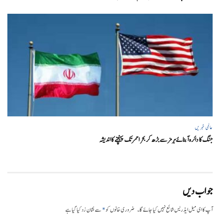
عالمی خبریں
جنگ کا دائرہ آبنائے ہرمز سے بڑھ کر بحر احمر تک پہنچنے کا اندیشہ
جواب دیں
*
آپ کا ای میل ایڈریس شائع نہیں کیا جائے گا۔
ضروری خانوں کو
سے نشان زد کیا گیا ہے