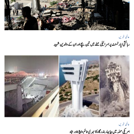
عالمی خبریں
رہائشی اپارٹمنٹ پر اسرائیلی حملے میں تین بچے اور ان کے والدین شہید
عالمی خبریں
امریکی حملہ میں چابہار بندرگاہ کا میری ٹائم واچ ٹاور تباہ