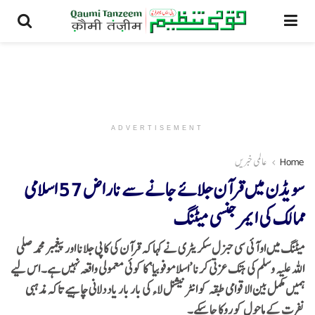
ADVERTISEMENT
Home
عالمی خبریں
سویڈن میں قرآن جلائے جانے سے ناراض 57 اسلامی
ممالک کی ایمرجنسی میٹنگ
میٹنگ میں او آئی سی جنرل سکریٹری نے کہا کہ قرآن کی کاپی جلانا اور پیغمبر محمد صلی
اللہ علیہ وسلم کی ہتک عزتی کرنا ’اسلاموفوبیا‘ کا کوئی معمولی واقعہ نہیں ہے۔ اس لیے
ہمیں مکمل بین الاقوامی طبقہ کو انٹرنیشنل لاء کی بار بار یاد دلانی چاہیے تاکہ مذہبی
نفرت کے ماحول کو روکا جا سکے۔