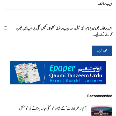
ویب‌ سائٹ
اس براؤزر میں میرا نام، ای میل، اور ویب سائٹ محفوظ رکھیں اگلی بار جب میں تبصرہ
کرنے کےلیے۔
Recommended
‘ آتم نربھر بھارت’ کے وژن کو عملی جامہ پہنانے کی کوشش