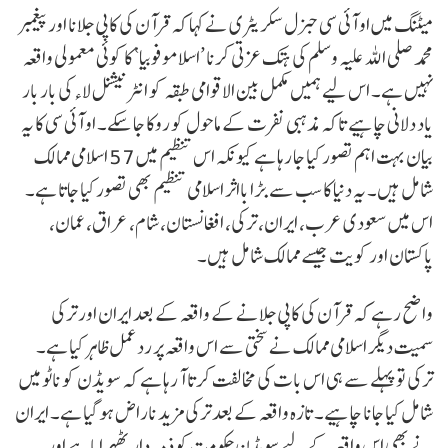
میٹنگ میں او آئی سی جنرل سکریٹری نے کہا کہ قرآن کی کاپی جلانا اور پیغمبر
محمد صلی اللہ علیہ وسلم کی ہتک عزتی کرنا ’اسلاموفوبیا‘ کا کوئی معمولی واقعہ
نہیں ہے۔ اس لیے ہمیں مکمل بین الاقوامی طبقہ کو انٹرنیشنل لاء کی بار بار
یاد دلانی چاہیے تاکہ مذہبی نفرت کے ماحول کو روکا جا سکے۔ او آئی سی کا یہ
بیان بہت اہم تصور کیا جا رہا ہے کیونکہ اس تنظیم میں 57 اسلامی ممالک
شامل ہیں۔ یہ دنیا کا سب سے بڑا بااثر اسلامی تنظیم بھی تصور کیا جاتا ہے۔
اس میں سعودی عرب، ایران، ترکی، افغانستان، شام، عراق، عمان،
پاکستان اور کویت جیسے ممالک شامل ہیں۔
واضح رہے کہ قرآن کی کاپی جلانے کے واقعہ کے بعد ایران اور ترکی
سمیت دیگر اسلامی ممالک نے سختی سے اس واقعہ پر رد عمل ظاہر کیا ہے۔
ترکی تو پہلے سے ہی اس بات کی مخالفت کرتا آ رہا ہے کہ سویڈن کو ناٹو میں
شامل کیا جانا چاہیے۔ تازہ واقعہ کے بعد ترکی مزید ناراض ہو گیا ہے۔ ایران
نے بھی اس واقعہ کے لیے سویڈن حکومت کو ذمہ دار ٹھہرایا ہے اور