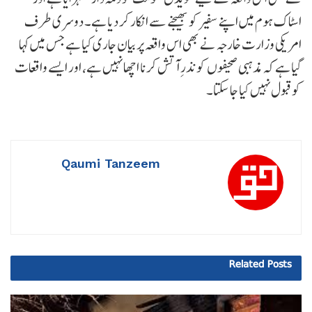
اسٹاک ہوم میں اپنے سفیر کو بھیجنے سے انکار کر دیا ہے۔ دوسری طرف
امریکی وزارت خارجہ نے بھی اس واقعہ پر بیان جاری کیا ہے جس میں کہا
گیا ہے کہ مذہبی صحیفوں کو نذرِ آتش کرنا اچھا نہیں ہے، اور ایسے واقعات
کو قبول نہیں کیا جا سکتا۔
Qaumi Tanzeem
Related
Posts