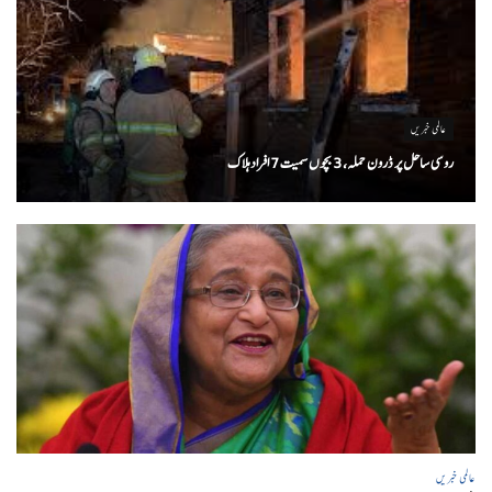
عالمی خبریں
روسی ساحل پر ڈرون حملہ، 3 بچوں سمیت 7 افراد ہلاک
عالمی خبریں