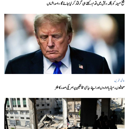
شیخ حسینہ کو بنگلہ دیش میں قدم رکھتے ہی گرفتار کر لیا جائے گا – اسد الزماں
عالمی خبریں
صحافیوں، میڈیا اداروں اور اپنے سیاسی مخالفین پر امریکی صدرکا طنز