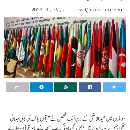
Qaumi Tanzeem
by
جولائی 3, 2023
سویڈن میں عیدالاضحیٰ کے دن ایک شخص نے قرآن پاک کی کاپی جلائی
تھی جس پر پوری دنیا میں ہلچل مچی ہوئی ہے۔ مسجد کے باہر قرآن جلائے