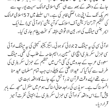
جانے کے واقعہ کے بعد سے ہی سبھی اسلامی ممالک سمیت یورپ سے
امریکہ تک نے اپنی ناراضگی ظاہر کی ہے۔ اس سلسلے میں 57 اسلامی ممالک
کی تنظیم ’آرگنائزیشن آف اسلامک کو آپریشن‘ (او آئی سی) نے ایک
ایمرجنسی میٹنگ کی اور بین الاقوامی طبقہ کو سخت پیغام جاری کیا۔
او آئی سی کی یہ میٹنگ 2 جولائی کو ہوئی۔ ایگزیکٹیو کمیٹی کی یہ میٹنگ او آئی
سی جنرل سکریٹری ایچ ای حسین براہیم طاحہ نے طلب کی تھی۔ میٹنگ
سعودی عرب کے جدہ میں کی گئی جس میں تنظیم کے جنرل سکریٹری کی
طرف سے کہا گیا کہ عیدالاضحیٰ کے پہلے دن جب تمام مسلمان عید منا
رہے تھے ایسے وقت قرآن نذرِ آتش کیے جانے کا واقعہ بہت ہی
افسوسناک ہے۔ سویڈن کی راجدھانی اسٹاک ہوم میں سنٹرل مسجد کے باہر
پیش آئے اس واقعہ کو او آئی سی جنرل سکریٹری نے انتہائی نفرت آمیز
قرار دیا۔