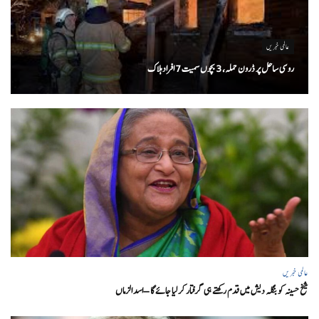
عالمی خبریں
روسی ساحل پر ڈرون حملہ، 3 بچوں سمیت 7 افراد ہلاک
عالمی خبریں
شیخ حسینہ کو بنگلہ دیش میں قدم رکھتے ہی گرفتار کر لیا جائے گا – اسد الزماں