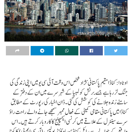
اوٹاوا:کناڈا مقیم پاکستانی نژاد شخص اس وقت آئی سی یومیں اپنی زندگی کی
جنگ لڑ رہا ہے جسے برٹش کولمبیا کے شہر سرے میں ان کے دفتر کے
سامنے زندہ جلانے کی کوشش کی گئی۔ڈان اخبار کی رپورٹ کے مطابق
کناڈا میں پاکستانی مقامی کمیٹی کے فعال ممبر سمجھے جانے والے راحت راؤ
سرے سینٹرل کے علاقے میں کرنسی ایکسچینج کا کاروبار کرتے ہیں۔اس
واقعے کے حوالے سے رائل کناڈین ماوئنٹڈ پولیس (آر سی ایم پی) کا کہنا