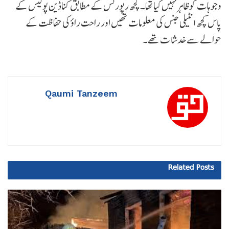
وجوہات کو ظاہر نہیں کیا تھا۔کچھ رپورٹس کے مطابق کناڈین پولیس کے
پاس کچھ انٹیلی جنس کی معلومات تھیں اور راحت راؤ کی حفاظت کے
حوالے سے خدشا ت تھے۔
Qaumi Tanzeem
Related
Posts