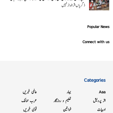
ڈگریا ں اثرانداز نہیں
Popular News
Connect with us
Categories
Aaa
بہار
عالمی خبریں
اتر پردیش
تعلیم و روزگار
عرب ممالک
ادبیات
خواتین
قومی خبریں