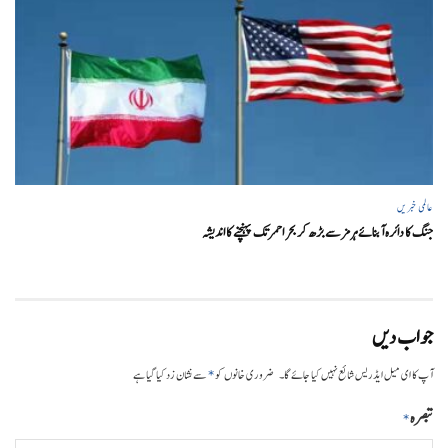
عالمی خبریں
جنگ کا دائرہ آبنائے ہرمز سے بڑھ کر بحر احمر تک پہنچنے کا اندیشہ
جواب دیں
*
آپ کا ای میل ایڈریس شائع نہیں کیا جائے گا۔
ضروری خانوں کو
سے نشان زد کیا گیا ہے
تبصرہ
*