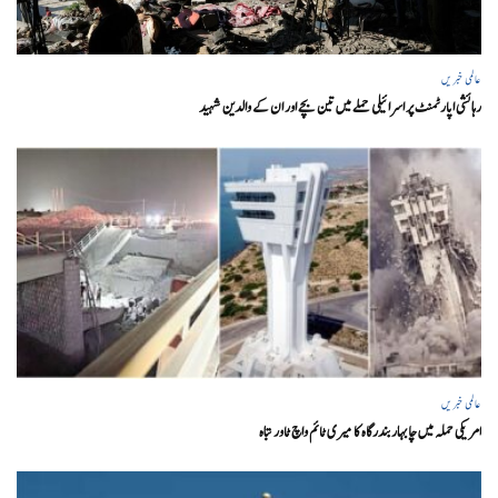
عالمی خبریں
رہائشی اپارٹمنٹ پر اسرائیلی حملے میں تین بچے اور ان کے والدین شہید
عالمی خبریں
امریکی حملہ میں چابہار بندرگاہ کا میری ٹائم واچ ٹاور تباہ