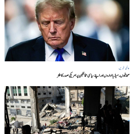
عالمی خبریں
صحافیوں، میڈیا اداروں اور اپنے سیاسی مخالفین پر امریکی صدرکا طنز