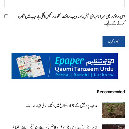
اس براؤزر میں میرا نام، ای میل، اور ویب سائٹ محفوظ رکھیں اگلی بار جب میں تبصرہ
کرنے کےلیے۔
Recommended
مدھیہ پردیش کے 48 اضلاع میں خشک سالی جیسے حالات
اتر پردیش کےمدارس میں کامل و فاضل کی اسناد بند لیکن سابقہ طلبا کی