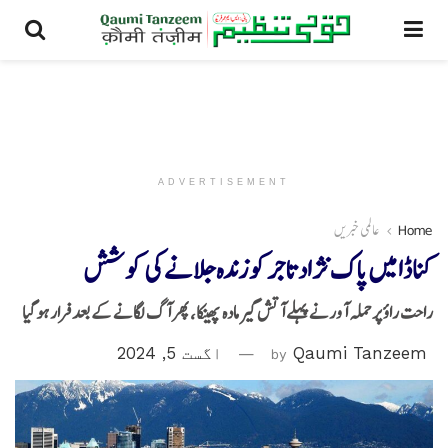
ADVERTISEMENT
Home
عالمی خبریں
کناڈا میں پاک نژاد تاجرکو زندہ جلانے کی کوشش
راحت راؤ پرحملہ آورنے پہلے آتش گیر مادہ پھینکا، پھر آگ لگانے کے بعد فرار ہوگیا
Qaumi Tanzeem
by
اگست 5, 2024