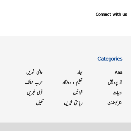
Connect with us
Categories
Aaa
بہار
عالمی خبریں
اتر پردیش
تعلیم و روزگار
عرب ممالک
ادبیات
خواتین
قومی خبریں
انٹرٹینمنٹ
ریاستی خبریں
کھیل