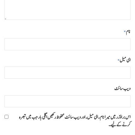
نام
*
ای میل
*
ویب‌ سائٹ
اس براؤزر میں میرا نام، ای میل، اور ویب سائٹ محفوظ رکھیں اگلی بار جب میں تبصرہ
کرنے کےلیے۔