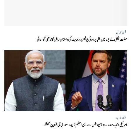
قومی خبریں
صفت فیض نے پٹنہ میں طلبا پر ہوئی پولیس بربریت کی داستان راہل گاندھی کو سنائی
قومی خبریں
امریکی نائب صدر جے ڈی وینس سے وزیر اعظم نریندر مودی کی فون پر گفتگو