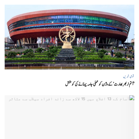
قومی خبریں
‘ آتم نربھر بھارت’ کے وژن کو عملی جامہ پہنانے کی کوشش