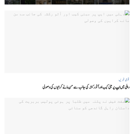
قومی خبریں
دہلی میں ایپ پر مبنی کیب اور آٹو رکشہ کی جانب سے من مانے کرایوں کی وصولی