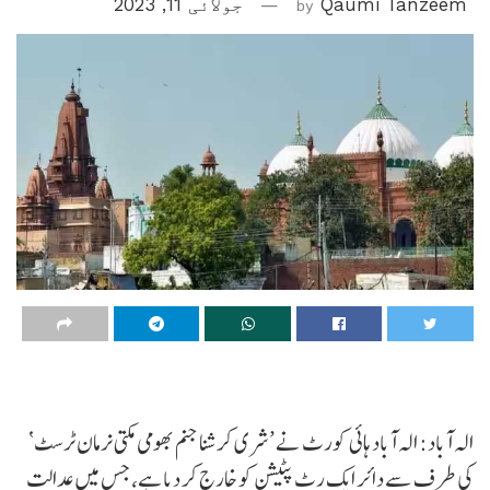
Qaumi Tanzeem
by
جولائی 11, 2023
الہ آباد: الہ آباد ہائی کورٹ نے ’شری کرشنا جنم بھومی مکتی نرمان ٹرسٹ‘
کی طرف سے دائر ایک رٹ پٹیشن کو خارج کر دیا ہے، جس میں عدالت