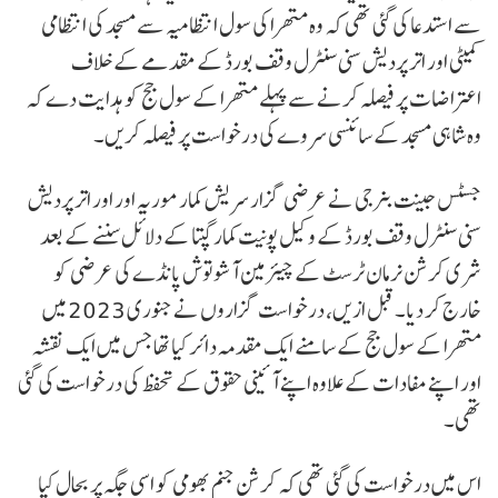
سے استدعا کی گئی تھی کہ وہ متھرا کی سول انتظامیہ سے مسجد کی انتظامی
کمیٹی اور اتر پردیش سنی سنٹرل وقف بورڈ کے مقدمے کے خلاف
اعتراضات پر فیصلہ کرنے سے پہلے متھرا کے سول جج کو ہدایت دے کہ
وہ شاہی مسجد کے سائنسی سروے کی درخواست پر فیصلہ کریں۔
جسٹس جینت بنرجی نے عرضی گزار سریش کمار موریہ اور اور اتر پردیش
سنی سنٹرل وقف بورڈ کے وکیل پونیت کمار گپتا کے دلائل سننے کے بعد
شری کرشن نرمان ٹرسٹ کے چیئرمین آشوتوش پانڈے کی عرضی کو
خارج کر دیا۔ قبل ازیں، درخواست گزاروں نے جنوری 2023 میں
متھرا کے سول جج کے سامنے ایک مقدمہ دائر کیا تھا جس میں ایک نقشہ
اور اپنے مفادات کے علاوہ اپنے آئینی حقوق کے تحفظ کی درخواست کی گئی
تھی۔
اس میں درخواست کی گئی تھی کہ کرشن جنم بھومی کو اسی جگہ پر بحال کیا