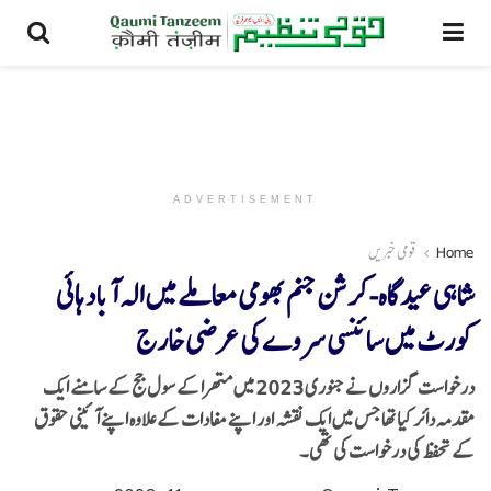
ADVERTISEMENT
Home
قومی خبریں
شاہی عیدگاہ-کرشن جنم بھومی معاملے میں الہ آباد ہائی
کورٹ میں سائنسی سروے کی عرضی خارج
درخواست گزاروں نے جنوری 2023 میں متھرا کے سول جج کے سامنے ایک
مقدمہ دائر کیا تھا جس میں ایک نقشہ اور اپنے مفادات کے علاوہ اپنے آئینی حقوق
کے تحفظ کی درخواست کی تھی۔