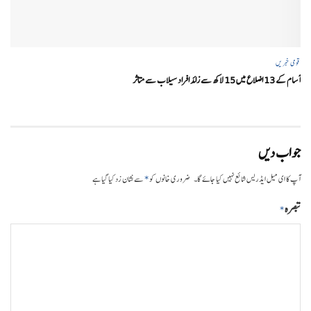
قومی خبریں
آسام کے 13 اضلاع میں 15 لاکھ سے زائد افراد سیلاب سے متاثر
جواب دیں
*
آپ کا ای میل ایڈریس شائع نہیں کیا جائے گا۔
ضروری خانوں کو
سے نشان زد کیا گیا ہے
تبصرہ
*