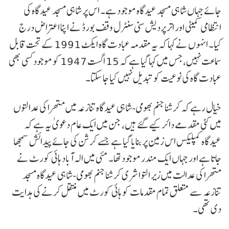
جائے جہاں شاہی مسجد عیدگاہ موجود ہے۔ اس پر شاہی مسجد عیدگاہ کی
انتظامی کمیٹی اور اتر پردیش سنی سنٹرل وقف بورڈ نے اپنا اعتراض درج
کیا۔ انہوں نے کہا کہ یہ مقدمہ عبادت گاہ ایکٹ 1991 کے تحت قابل
سماعت نہیں، جس میں کہا گیا ہے کہ 15 اگست 1947 کو موجود کسی بھی
عبادت گاہ کی نوعیت کو تبدیل نہیں کیا جا سکتا۔
خیال رہے کہ کرشنا جنم بھومی-شاہی عیدگاہ تنازعہ میں متھرا کی عدالتوں
میں کئی مقدمے دائر کیے گئے ہیں، جن میں ایک عام دعویٰ یہ ہے کہ
عیدگاہ کمپلیکس اس زمین پر بنایا گیا ہے جسے کرشن کی جائے پیدائش سمجھا
جاتا ہے اور جہاں ایک مندر موجود تھا۔ مئی میں الہ آباد ہائی کورٹ نے
متھرا کی عدالت میں زیر التوا شری کرشنا جنم بھومی-شاہی عیدگاہ مسجد
تنازعہ سے متعلق تمام مقدمات کو ہائی کورٹ میں منتقل کرنے کی ہدایت
دی تھی۔