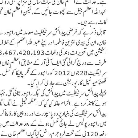
ہے۔ عدالت نے اعظم خان کی سات سال کی سزا پر بھی روک لگا 
عبداللہ اعظم جیل سے چھوٹ جائیں گے، لیکن اعظم خان نہیں
کاٹ رہے ہیں۔
خان، ان کی بیوی تنزین فاطمہ اور بیٹے عبداللہ اعظم کے خل
طرف سے درج کرائی گئی ایف آئی آر کے مطابق اعظم خان اور 
لکھنؤ میونسپل کارپوریشن سے جاری کرایا گیا۔
پہلے پیدائش سرٹیفکیٹ میں پیدائش کی جگہ رامپور بتائی گئی، 
ہونے کا تذکرہ ہے۔ الزام عائد کیا گیا کہ اعظم فیملی نے الگ ا
پیدائش سرٹیفکیٹ کی بنیاد پر دو پاسپورٹ اور دو پین کارڈ بنا 
میں رامپور پولیس نے جانچ مکمل ہونے کے بعد عدالت میں 