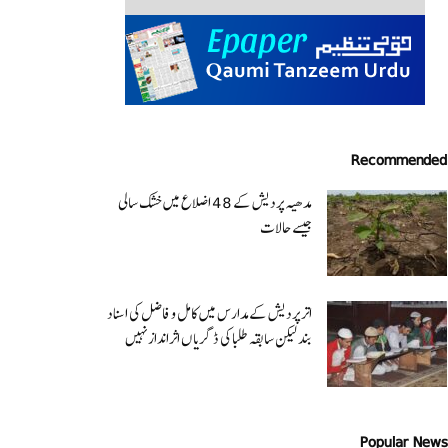
Recommended
مدھیہ پردیش کے 48 اضلاع میں خشک سالی
جیسے حالات
اتر پردیش کےمدارس میں کامل و فاضل کی اسناد
بند لیکن سابقہ طلبا کی ڈگریا ں اثرانداز نہیں
Popular News