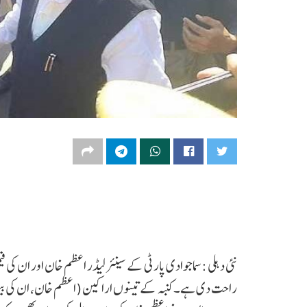
نئی دہلی :سماجوادی پارٹی کے سینئر لیڈر اعظم خان اور ان کی فی
راحت دی ہے۔ کنبہ کے تینوں اراکین (اعظم خان، ان کی بیوی