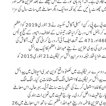
دی ہے۔ الٰہ آباد ہائی کورٹ کے اس فیصلے کے بعد تنزین فاطمہ اور
 چھوٹ پائیں گے کیونکہ وہ ایک دیگر معاملے میں سات سال کی سزا
قابل ذکر ہے کہ فرضی پیدائش سرٹیفکیٹ معاملہ میں رامپور سے بی جے پی رکن اسمبلی آکاش سکسینہ نے 3 جنوری 2019 کو اعظم
اف کریمنل کیس درج کرایا تھا۔ تینوں کے خلاف رامپور کے گنج پولیس
اسٹیشن میں تعزیرات ہند کی دفعات 193، 420، 467، 468 اور 471 کے تحت ایف آئی آر درج کرائی گئی تھی۔ آکاش کی
ان کی بیوی تنزین نے بیٹے عبداللہ اعظم کا ایک پیدائش
سرٹیفکیٹ 28 جون 2012 کو رامپور کے نگر پالیکا کونسل سے بنوایا تھا، جبکہ دوسرا پیدائش سرٹیفکیٹ 21 جنوری 2015 کو
جبکہ دوسرے سرٹیفکیٹ میں لکھنؤ واقع کوین میری اسپتال میں پیدائش
لگ پیدائش سرٹیفکیٹ کا استعمال الگ الگ مقامات پر کیا۔ الگ الگ
کر ان کا غلط استعمال کرنے کی بھی بات سامنے آئی۔بہرحال، اس معاملے
چارج شیٹ داخل کر دی۔ چارج شیٹ میں تعزیرات ہند کی
دفعہ 120بی کے تحت فرد جرم داخل کیا گیا۔ اعظم خان نے بیوی تنزین فاطمہ وار بیٹے عبداللہ اعظم کے ساتھ اس معاملے میں 26