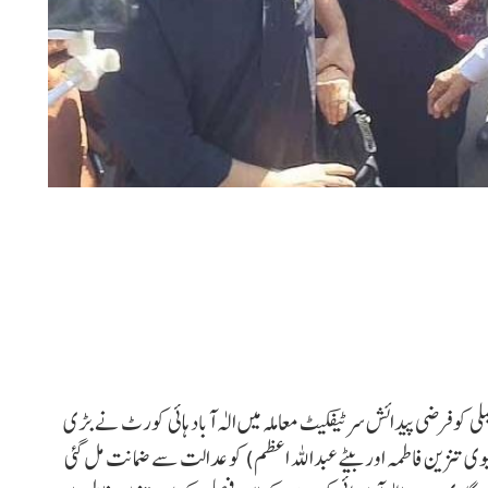
ملی کو فرضی پیدائش سرٹیفکیٹ معاملہ میں الٰہ آباد ہائی کورٹ نے بڑی
 تنزین فاطمہ اور بیٹے عبداللہ اعظم) کو عدالت سے ضمانت مل گئی