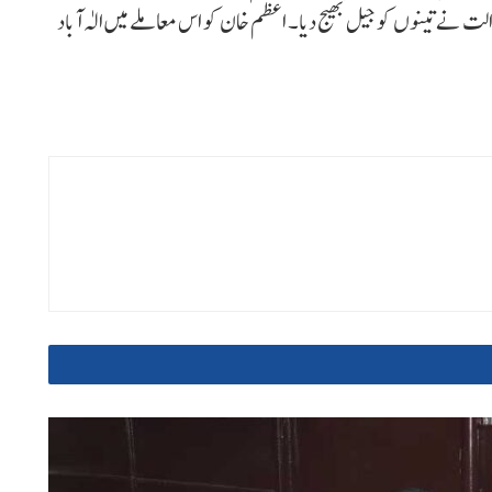
۔ عدالت نے تینوں کو جیل بھیج دیا۔ اعظم خان کو اس معاملے میں الٰہ آباد