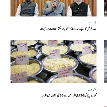
قومی خبریں
حب الوطنی کا معیار وندے ماترم نہیں ہو سکتا : جماعت اسلامی ہند
قومی خبریں
کھانے پینے کی 36 بڑی اشیاء میں سے 35 کی قیمتوں میں اضافہ