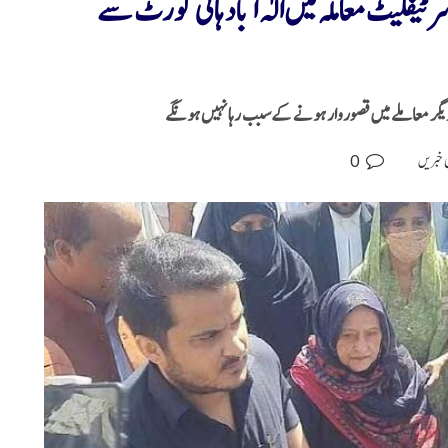
فکیٹ معاملہ میں الٰہ آباد ہائی کورٹ سے
 دیگر معاملے میں قصوروار ہونے کےسبب رہا نہیں ہونگے
0
 خبریں