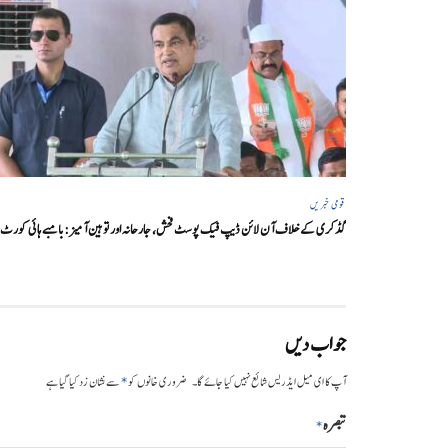
قومی خبریں
گڈکری کے خلاف آن لائن ڈیپ فیک پوسٹ فحش، جارحانہ اور توہین آمیز:بامبے ہائی کورٹ
جواب دیں
*
آپ کا ای میل ایڈریس شائع نہیں کیا جائے گا۔
ضروری خانوں کو
سے نشان زد کیا گیا ہے
تبصرہ
*