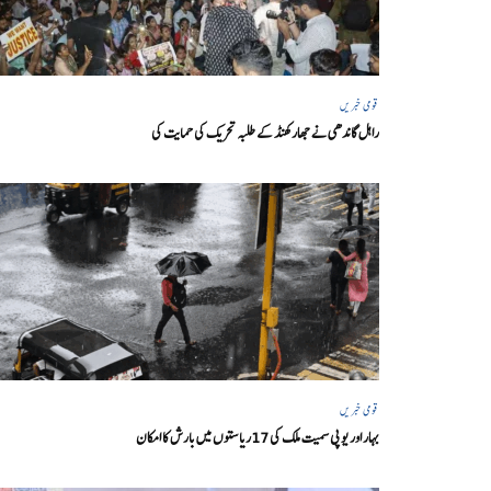
قومی خبریں
راہل گاندھی نے جھارکھنڈ کے طلبہ تحریک کی حمایت کی
قومی خبریں
بہار اور یو پی سمیت ملک کی 17ریاستوں میں بارش کا امکان