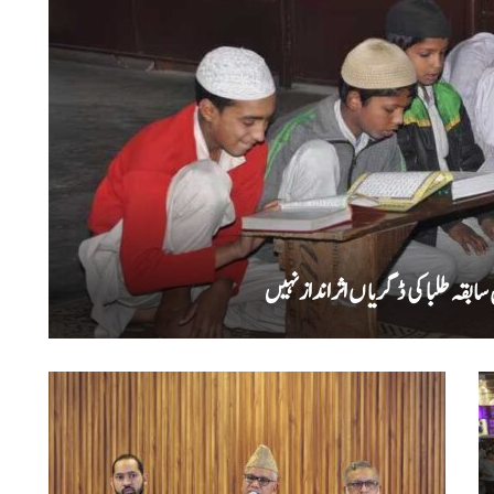
بقہ طلبا کی ڈگریا ں اثرانداز نہیں