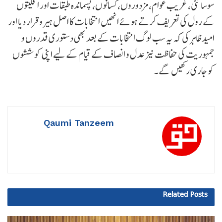
سوسائٹی، غریب عوام، مزدوروں، کسانوں، پسماندہ طبقات اور اقلیتوں
کے رول کی تعریف کرتے ہوئے انھیں انتخابات کا اصل ہیرو قرار دیا اور
امید ظاہر کی کہ یہ سب لوگ انتخابات کے بعد بھی دستوری قدروں و
جمہوریت کی حفاظت نیز عدل و انصاف کے قیام کے لیے اپنی کوششوں
کو جاری رکھیں گے۔
Qaumi Tanzeem
Related
Posts