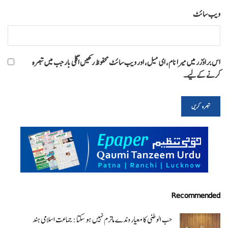
ویب‌ سائٹ
اس براؤزر میں میرا نام، ای میل، اور ویب سائٹ محفوظ رکھیں اگلی بار جب میں تبصرہ
کرنے کےلیے۔
Recommended
حب الوطنی کا معیار وندے ماترم نہیں ہو سکتا : جماعت اسلامی ہند