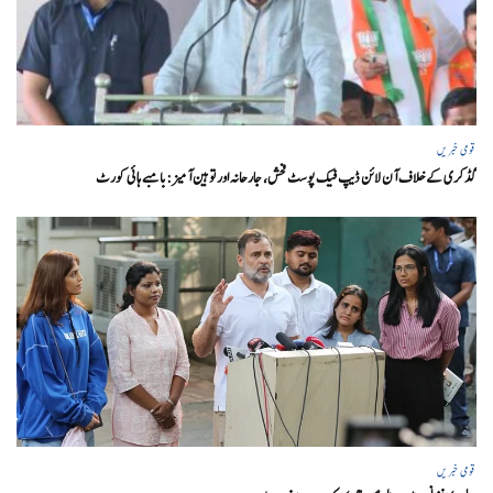
قومی خبریں
گڈکری کے خلاف آن لائن ڈیپ فیک پوسٹ فحش، جارحانہ اور توہین آمیز:بامبے ہائی کورٹ
قومی خبریں