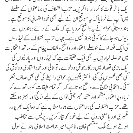
ایک بااثر قوت کا کردار ادا کریں۔حزب اختلاف کی جماعتوں کے سلسلے
میں آپ نے فرمایا کہ یہ موقع ان کے لیے بھی خود احتسابی کا موقع ہے۔
ہندوستانی عوام نے یہ واضح کردیا ہے کہ ملک کے رائے دہندوں سے
مایوس ہوجانے کا کوئی جواز نہیں ہے۔ جہاں حزب اختلاف کے لیڈروں
کی ایک تعداد نے حوصلے، اعتماد اور واضح و شفاف پیغام کے ساتھ انتخابات
میں حوصلہ لیا وہیں یہ بھی ایک حقیقت ہے کہ لیڈروں اور پارٹیوں کی
ایک بڑی تعداد میں درکارجوش و ولولے، توانائی اور خود اعتمادی و وثوق کی
کمی بھی محسوس کی گئی۔اکثر جگہوں پر عوامی رابطے کی کمی بھی صاف نظر
آئی۔ انتخابی نتائج سے واضح ہوتا ہے کہ اگر تمام طبقات کو ساتھ لے کر
زیادہ پر اعتماد، منظم اور متحد مہم چلتی تو ان کے لیے نتائج اور بہتر ہوسکتے
تھے۔حزب اختلاف کی جماعتوں سے ہمارا مطالبہ ہے کہ وہ ایک بھرپور،
تعمیری اور بامعنی رول کے لیے خود کو تیار کریں۔پریس سے مخاطب
ہوتے ہوئے ملک معتصم خان ، نائب امیر جماعت اسلامی ہند نے سول