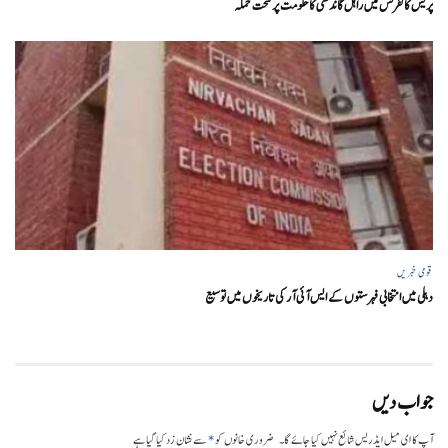
پریس کانفرنس میں راہل گاندھی کا حکومت پر سخت حملہ
قومی خبریں
دہلی میں انتخابی فہرستوں کے ایس آئی آر کی تاریخوں میں توسیع
جواب دیں
*
آپ کا ای میل ایڈریس شائع نہیں کیا جائے گا۔
ضروری خانوں کو
سے نشان زد کیا گیا ہے