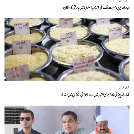
بہار اور یو پی سمیت ملک کی 17ریاستوں میں بارش کا امکان
قومی خبریں
کھانے پینے کی 36 بڑی اشیاء میں سے 35 کی قیمتوں میں اضافہ