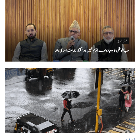
قومی خبریں
حب الوطنی کا معیار وندے ماترم نہیں ہو سکتا : جماعت اسلامی ہند
قومی خبریں