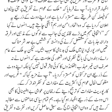
نتائج کو نفرت اور تفریق پر مبنی سیاست کے خلاف واضح عوامی موقف کا
اظہار قرار دیا۔ آپ نے فرمایا کہ "ملک کے عوام نے تفریق پر مبنی بیانیوں
کوفیصلہ کن طریقے سے مسترد کردیا ہے اور اپنے ووٹ کے ذریعے یہ
اعلان کردیا ہے کہ وہ اتحاد، امن اور ہم آہنگی چاہتے ہیں۔انہوں نے کہا
کہ ’’ انتخابی مہم میں بڑے قائدین کی جانب سے لوگوں کے مذہبی اور فرقہ
وارانہ جذبات کو مشتعل کرنے کی دانستہ کوششیں بے حد شرمناک
تھیں اور پوری دنیا میں ملک کی بدنامی کا سبب بنیں۔ لیکن یہ ملک کے عام
رائے دہندوں کی بالغ نظری اورشعور کی علامت ہے کہ انہوں نے نہ
صرف ان غیر مہذب ہتھکنڈوں کا کوئی تاثر قبول نہیں کیا بلکہ اپنے ووٹ
کے ذریعے ان حرکتوں کو مسترد کردیا۔”آپ نے مزید کہاکہ "غریب اور
مفلوک الحال عوام کی اکثریت کے مفادات کو نظر انداز کرکے،
کارپوریٹ مفادات کو ترجیح دینے کے رجحان پر عوامی بے اطیمنانی کا بھی
اس ووٹ کے ذریعے اظہار ہوگیا ہے۔ہم تمام سیاسی جماعتوں سے مطالبہ
کرتے ہیں کہ وہ ان انتخابی نتائج سے سبق حاصل کریں اور نفرت و تفریق