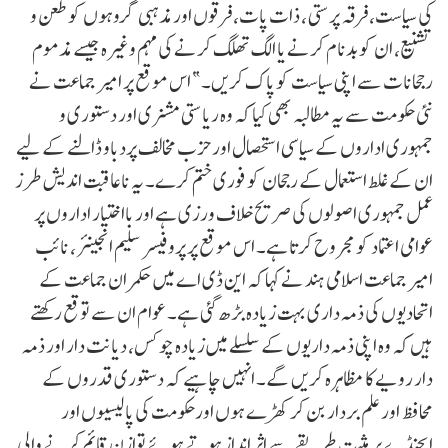
کی سیاست، فرقہ پرستی ، ذات پات، فرقوں اور مذہبی گروہوں کو طعن و
تشنیع، ان کو بدنام کرنے یا الگ تھلگ کرنے کی مہم وغیرہ جیسے مذموم
رجحانات سے اپنی سیاست کو پاک کریں۔” اس موقع پر امیر جماعت نے
نئی حکومت سے یہ مطالبہ بھی کیا کہ وہ ریاستی مشنری اور دستوری و
جمہوری اداروں کے سیاسی استحصال اور حزب مخالف پردباو ڈالنے کے لیے
ان کے غلط استعمال کے رجحان کو فوری ختم کرے۔ یہ ناعاقبت اندیش طرز
عمل جمہوری اصولوں کی صریح خلاف ورزی ہے اور بااختیار اداروں پر
عوامی اعتماد کو مجروح کرتا ہے۔ اس موقع پر پروفیسر سلیم انجینئر ، نائب
امیر جماعت اسلامی ہند نے کہا کہ این ڈی اے میں حکمران جماعت کے
اتحادیوں کی ذمہ داری بہت زیادہ بڑھ گئی ہے۔ عوام ان سے توقع رکھتے
ہیں کہ وہ اپنی ذمہ داریوں کے سلسلے میں زیادہ چوکس، دیانت دار اور ذمہ
دار رویے کا مظاہرہ کریں گے۔ انہیں چاہیے کہ دستوری قدروں کے
محافظ اور علم بردار بن کر کھڑے ہوں اورحکومت کی پالیسیوں اور
ایجنڈے پر مثبت طریقے سے اثر انداز ہوتے ہوئے توازن قائم کرنے والی