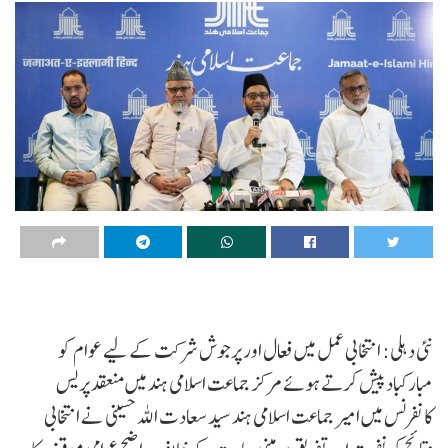
نئی دہلی: انتخابی عمل میں فعال اور پرجوش شرکت کے لیے عوام کو
مبارکباد پیش کرتے ہوئے مرکز جماعت اسلامی ہند میں منعقد پریس
کانفرنس میں امیر جماعت اسلامی ہند سید سعادت اللہ حسینی نے انتخابی