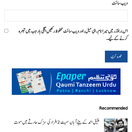
ویب‌ سائٹ
اس براؤزر میں میرا نام، ای میل، اور ویب سائٹ محفوظ رکھیں اگلی بار جب میں تبصرہ
کرنے کےلیے۔
Recommended
عتیق احمد کے بیٹے آبان سمیت 2 افراد کی سڑک حادثے میں موت