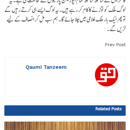
کانگریس کے ساتھ ساتھ تمام اپوزیشن پارٹیوں نے مخالفت کی ہے۔ یہ
لوگ ملک کو توڑنے کا کام کر رہے ہیں۔ یہ لوگ ایسے ہی کرتے رہیں گے
تو پھر ایک بار ملک غلامی میں چلا جائے گا۔ ہم سب مل کر انصاف کے لیے
لڑیں گے۔
Prev Post
Qaumi Tanzeem
Related
Posts