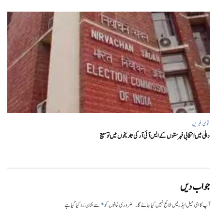
قومی خبریں
دہلی میں انتخابی فہرستوں کے ایس آئی آر کی تاریخوں میں توسیع
جواب دیں
*
آپ کا ای میل ایڈریس شائع نہیں کیا جائے گا۔
ضروری خانوں کو
سے نشان زد کیا گیا ہے