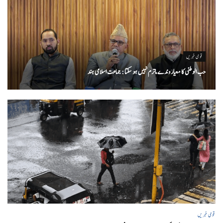
قومی خبریں
حب الوطنی کا معیار وندے ماترم نہیں ہو سکتا : جماعت اسلامی ہند
قومی خبریں