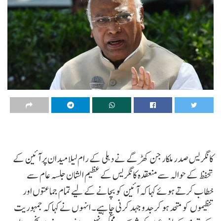
کانگریس صدر ملکارجن کھڑگے نے دہلی کے رام لیلا میدان پر آئین کے
تحفظ کے حوالہ سے منعقدہ کانگریس کے عظیم الشان جلسہ عام سے
خطاب کرتے ہوئے کہا کہ آئین کو بچانے کے لیے تمام جماعتوں اور
تنظیموں کو متحد ہو کر جدوجہد کرنی چاہیے۔ انہوں نے کہا کہ جمہوریت