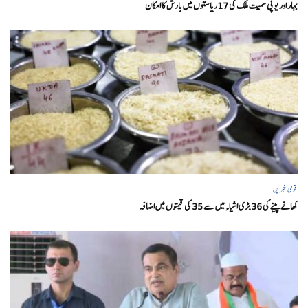
بہار اور یو پی سمیت ملک کی 17ریاستوں میں بارش کا امکان
قومی خبریں
کھانے پینے کی 36 بڑی اشیاء میں سے 35 کی قیمتوں میں اضافہ