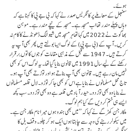
ہوئے۔
سنبھل کے معاملے پر کانگریس صدر نے کہا کہ بی جے پی کا کہنا ہے کہ
وہاں پہلے مندر تھا اب مسجد ہے۔ مسجد کے نیچے مندر ہے۔ موہن
بھاگوت نے 2022 میں کہا تھا ہر مسجد میں شیو لنگ ڈھونڈنے کا کام نہ
کریں۔ آپ کے (بی جے پی) کے لوگ ایسا بولتے ہیں پھر بھی آپ یہ
کرتے ہیں۔ 1947 سے قبل کے مذہبی مقامات کو جوں کا توں برقرار
رکھنے کے لیے سال 1991 میں قانون بنایا گیا تھا۔ یہ لوگ اس کو بھی
نہیں مان رہے ہیں۔ قانون بھی آپ بناتے ہو اور توڑتے بھی آپ ہو۔
تاج محل مسلمانوں نے بنایا ہے اس کو بھی جا کر توڑو۔ لال قلعہ مسلمانوں
نے بنایا وہ بھی توڑ دو۔ حیدر آباد میں قلعہ ہے وہ بھی توڑ دو۔ سب کچھ
ایسے ہی ختم کر دیں گے کیا ہم لوگ۔
ملکارجن کھڑگے نے کہا کہ ’’میں بھی ہندو ہوں میرا نام ملکارجن ہے۔
میں سیکولر رہنے کی وجہ سے چاہتا ہوں ایک ہو کر چلو۔ وقف بل کا