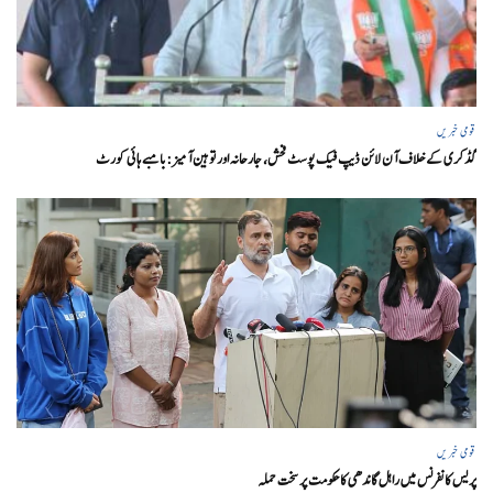
قومی خبریں
گڈکری کے خلاف آن لائن ڈیپ فیک پوسٹ فحش، جارحانہ اور توہین آمیز:بامبے ہائی کورٹ
قومی خبریں
پریس کانفرنس میں راہل گاندھی کا حکومت پر سخت حملہ