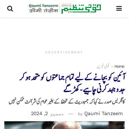
ADVERTISEMENT
Home
قومی خبریں
آئین کو بچانے کے لیے تمام جماعتوں کو متحد ہو کر
جدوجہد کرنی چاہیے -کھڑگے
کانگریس صدر نے کہا کہ جمہوریت کے تحفظ کے بغیر عوام کی شراکت ممکن نہیں
Qaumi Tanzeem
by
دسمبر 2, 2024