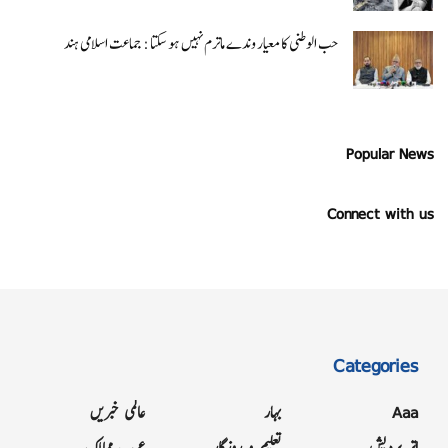
حب الوطنی کا معیار وندے ماترم نہیں ہو سکتا : جماعت اسلامی ہند
Popular News
Connect with us
Categories
Aaa
بہار
عالمی خبریں
اتر پردیش
تعلیم و روزگار
عرب ممالک