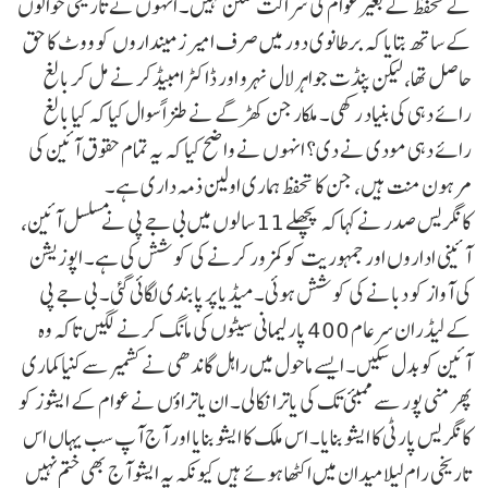
کے تحفظ کے بغیر عوام کی شراکت ممکن نہیں۔ انہوں نے تاریخی حوالوں
کے ساتھ بتایا کہ برطانوی دور میں صرف امیر زمینداروں کو ووٹ کا حق
حاصل تھا، لیکن پنڈت جواہر لال نہرو اور ڈاکٹر امبیڈکر نے مل کر بالغ
رائے دہی کی بنیاد رکھی۔ ملکارجن کھڑگے نے طنزاً سوال کیا کہ کیا بالغ
رائے دہی مودی نے دی؟ انہوں نے واضح کیا کہ یہ تمام حقوق آئین کی
مرہون منت ہیں، جن کا تحفظ ہماری اولین ذمہ داری ہے۔
کانگریس صدر نے کہا کہ پچھلے 11 سالوں میں بی جے پی نے مسلسل آئین،
آئینی اداروں اور جمہوریت کو کمزور کرنے کی کوشش کی ہے۔ اپوزیشن
کی آواز کو دبانے کی کوشش ہوئی۔ میڈیا پر پابندی لگائی گئی۔ بی جے پی
کے لیڈران سرعام 400 پارلیمانی سیٹوں کی مانگ کرنے لگیں تاکہ وہ
آئین کو بدل سکیں۔ ایسے ماحول میں راہل گاندھی نے کشمیر سے کنیاکماری
پھر منی پور سے ممبئی تک کی یاترا نکالی۔ ان یاتراؤں نے عوام کے ایشوز کو
کانگریس پارٹی کا ایشو بنایا۔ اس ملک کا ایشو بنایا اور آج آپ سب یہاں اس
تاریخی رام لیلا میدان میں اکٹھا ہوئے ہیں کیونکہ یہ ایشو آج بھی ختم نہیں