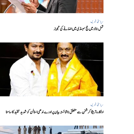
ریاستی خبریں
تمل ناڈو میں حج سبسڈی میں اضافے کی تجویز
ریاستی خبریں
اداکارہ تریشا کرشنن سے متعلق ناشائستہ بیان پر اودے ندھی اسٹالن کو شدید تنقید کا سامنا