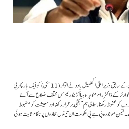
لکھنؤ :سماج وادی پارٹی (ایس پی) کے قومی صدر اور اترپردیش کے سابق وزیر اعلیٰ اکھلیش یادو نے اتوار (11 مئی) کو ایک بار پھر بی
 کوارٹر کے ڈاکٹر رام منوہر لوہیا آڈیٹوریم مں مختلف اضلاع سے آئے
کو محفوظ رکھنا، سماجی ہم آہنگی برقرار رکھنا اور معیشت کو مضبوط
ے۔ لیکن موجودہ بی جے پی حکومت ان تینوں محاذوں پر ناکام ثابت ہوئی