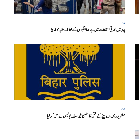
بہار
پٹنہ میں بھرتی امتحانات میں بے ضابطگیوں کے خلاف طلبہ کا مارچ
بہار
مظفر پور میں ماں بیٹے کے قتل کا سنسنی خیز معاملہ پولیس نے حل کر لیا