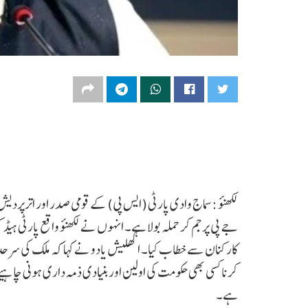
جے پی پر جم کر حملہ بولا ہے۔ انہوں نے لکھنؤ واقع پارٹی ہیڈ
کارکنان سے خطاب کیا۔ اکھلیش یادو نے کہا کہ ملک کی سرحدوں 
کرنا کسی بھی حکومت کی اولین اور بنیادی ذمہ داری ہونی چاہی
ہے۔