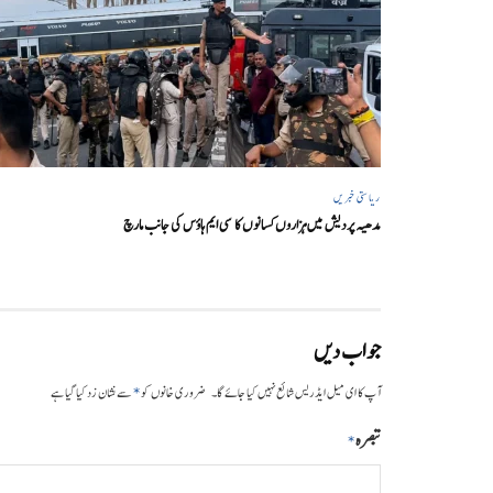
ریاستی خبریں
مدھیہ پردیش میں ہزاروں کسانوں کا سی ایم ہاؤس کی جانب مارچ
جواب دیں
*
آپ کا ای میل ایڈریس شائع نہیں کیا جائے گا۔
ضروری خانوں کو
سے نشان زد کیا گیا ہے
تبصرہ
*