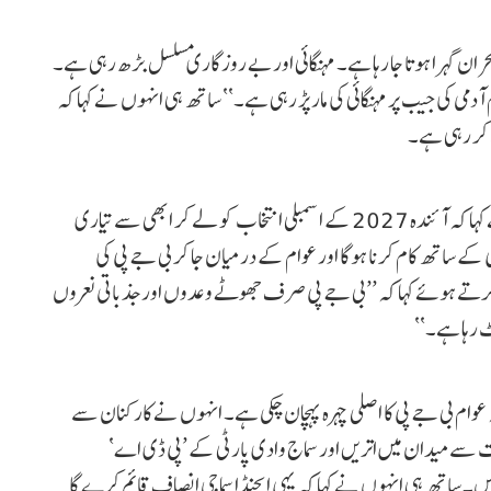
ان گہرا ہوتا جا رہا ہے۔ مہنگائی اور بے روزگاری مسلسل بڑھ رہی ہے۔
آدمی کی جیب پر مہنگائی کی مار پڑ رہی ہے۔‘‘ ساتھ ہی انہوں نے کہا کہ
وس کر رہی ہے۔
نیوز پورٹل ’اے بی پی نیوز‘ کی خبر کے مطابق اکھلیش یادو نے کہا کہ آئندہ 2027 کے اسمبلی انتخاب کو لے کر ابھی سے تیاری
کے ساتھ کام کرنا ہوگا اور عوام کے درمیان جا کر بی جے پی کی
ید کرتے ہوئے کہا کہ ’’بی جے پی صرف جھوٹے وعدوں اور جذباتی نعروں
ٹ رہا ہے۔‘‘
وام بی جے پی کا اصلی چہرہ پہچان چکی ہے۔ انہوں نے کارکنان سے
ے پوری طاقت سے میدان میں اتریں اور سماج وادی پارٹی کے ’پی ڈی اے‘
ساتھ ہی انہوں نے کہا کہ یہی ایجنڈا سماجی انصاف قائم کرے گا