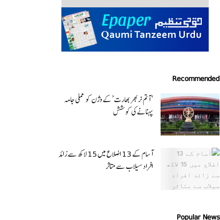
Recommended
‘ آتم نربھر بھارت’ کے وژن کو عملی جامہ
پہنانے کی کوشش
آسام کے 13 اضلاع میں 15 لاکھ سے زائد
افراد سیلاب سے متاثر
Popular News