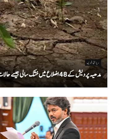
ریاستی خبریں
مدھیہ پردیش کے 48 اضلاع میں خشک سالی جیسے حالات