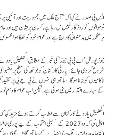
ایس پی صدر نے کہا کہ ’’آج ملک میں جمہوریت اور آئین پر بحر
نوجوانوں کو روزگار نہیں مل رہا ہے، کسان پریشان ہیں اور عام 
ہر محکمہ میں بدعنوانی کا راج ہے اور عوام خود کو ٹھگا ہوا محس
شروع کر دی جائے۔ پارٹی کارکنان کو بوتھ کی سطح پر مضبوطی 
ناکامیوں کو بتانا ہوگا۔ ساتھ ہی انہوں نے بی جے پی پر تنق
کے سہارے اقتدار میں بنی ہوئی ہے، لیکن اب عوام کا وہم ٹو
اکھلیش یادو نے کارکنان سے خطاب کرتے ہوئے مزید کہا کہ ع
اپیل کی کہ وہ 2027 کے اسمبلی انتخاب کے لی
(پسماندہ، دلت، اقلیت) ایجنڈے کے ساتھ گاؤں-گاؤں جائیں۔ 