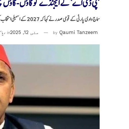
’پی ڈی اے‘ کے ایجنڈے کو گاؤں-گاؤں پہن
سماج وادی پارٹی کے قومی صدر نے کہا کہ 2027 کے اسمبلی انتخاب کی ابھی سے تیاری شروع کر دی جائے
Qaumi Tanzeem
by
مئی 12, 2025
in
ریاست