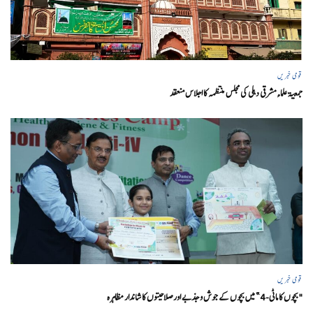
قومی خبریں
جمعیۃ علماء مشرقی دہلی کی مجلس منتظمہ کا اجلاس منعقد
قومی خبریں
"بچوں کا ماٹی-4” میں بچوں کے جوش و جذبے اور صلاحیتوں کا شاندار مظاہرہ