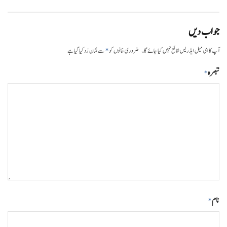
جواب دیں
*
آپ کا ای میل ایڈریس شائع نہیں کیا جائے گا۔
ضروری خانوں کو
سے نشان زد کیا گیا ہے
تبصرہ
*
نام
*