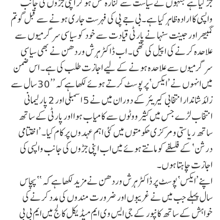
جڑ گیا ہے جنہوں نے سیاست سے کنارہ کش ہو کر اپنی جڑوں کی جانب
واپسی کا ارادہ ظاہر کیا ہے۔بی جے پی کی فہرست جاری ہونے سے قبل گوتم
گمبھیر اور جینت سنہا نے پارٹی قیادت سے خود کو سیاسی سرگرمیوں سے
علاحدہ کرنے کی اپیل کی تھی۔ اب ڈاکٹر ہرش وردھن نے بھی سیاسی
سرگرمیوں سے علاحدہ ہونے کے لیے اجازت طلب کی ہے۔ اس ضمن
میں انہوں نے ’ایکس‘ پر پوسٹ کرتے ہوئے لکھا ہے کہ ’’30 سال سے
زائد شاندار انتخابی کیریئر کے دوران میں نے 5 اسمبلی اور 2 پارلیمانی
انتخاب لڑے جس میں کثیر ووٹوں سے کامیاب ہوا اور پارٹی کے ساتھ
ساتھ ریاستی و مرکزی حکومتوں میں کئی اہم عہدوں پر کام کیا۔ ’اختتامی
درشن‘ کے فلسلفے کو مانتے ہوئے میں اب اپنی جڑوں کی جانب واپسی کی
اجازت چاہتا ہوں۔
اپنے ’ایکس‘ پوسٹ پر ڈاکٹر ہرش وردھن نے مزید لکھا ہے کہ ‘‘پچاس
سال پہلے جب میں نے غریبوں اور ضرورت مندوں کی مدد کرنے کی
خواہش کے ساتھ کانپور کے جی ایس وی ایم میڈیکل کالج میں ایم بی بی