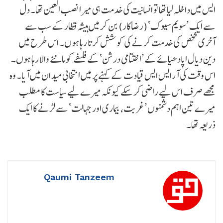
ایس میں داخلہ لیا تھا تو انسانیت کی خدمت ہی میرا نصب العین تھا۔ دل
سے ایک ’سویم سیوک‘ (رضاکار) بن کر میں ہیشہ قطار کے سب سے
آخری شخص کی خدمت کرنے کی کوشش کرتا رہا ہوں۔ اس طرح میں
دین دیال اپادھیائے کے ’اختتامی درشن‘ کے فلسفے کو ماننے والا رہا ہوں۔
اس وقت کی آرایس ایس قیادت کے کہنے پر میں انتخابی میدان میں آیا۔ وہ
مجھے صرف اس لیے راضی کر سکے کیونکہ میرے لیے سیاست کا مطلب
میرے تین اہم دشمنوں ’غربت، بیماری اور جہالت‘ سے لڑنے کا ایک
ذریعہ تھا۔
Qaumi Tanzeem