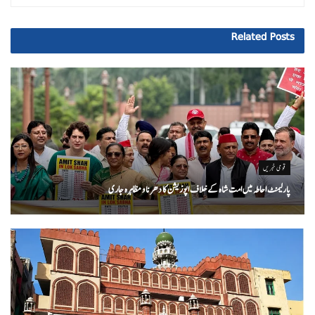
Related
Posts
قومی خبریں
پارلیمنٹ احاطہ میں امت شاہ کے خلاف اپوزیشن کا دھرنا و مظاہرہ جاری