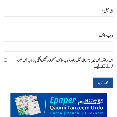
ای میل
*
ویب‌ سائٹ
اس براؤزر میں میرا نام، ای میل، اور ویب سائٹ محفوظ رکھیں اگلی بار جب میں تبصرہ
کرنے کےلیے۔