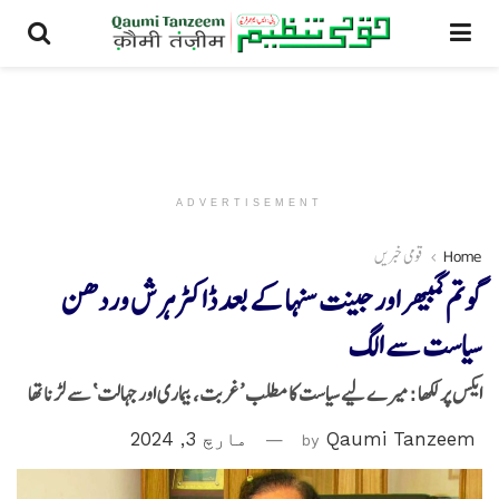
ADVERTISEMENT
Home
قومی خبریں
گوتم گمبھیر اور جینت سنہا کے بعد ڈاکٹر ہرش وردھن
سیاست سے الگ
ایکس پر لکھا :میرے لیے سیاست کا مطلب ’غربت، بیماری اور جہالت‘ سے لڑنا تھا
Qaumi Tanzeem
by
مارچ 3, 2024