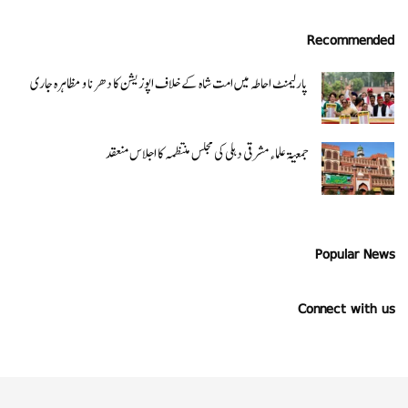
Recommended
پارلیمنٹ احاطہ میں امت شاہ کے خلاف اپوزیشن کا دھرنا و مظاہرہ جاری
جمعیۃ علماء مشرقی دہلی کی مجلس منتظمہ کا اجلاس منعقد
Popular News
Connect with us