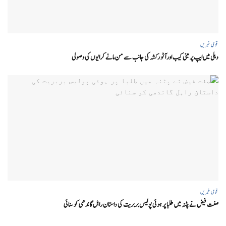
قومی خبریں
دہلی میں ایپ پر مبنی کیب اور آٹو رکشہ کی جانب سے من مانے کرایوں کی وصولی
قومی خبریں
صفت فیض نے پٹنہ میں طلبا پر ہوئی پولیس بربریت کی داستان راہل گاندھی کو سنائی