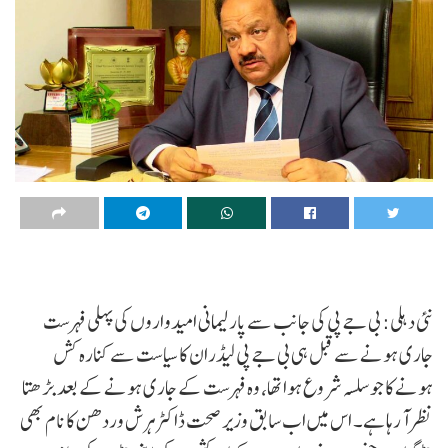
نئی دہلی: بی جے پی کی جانب سے پارلیمانی امیدواروں کی پہلی فہرست
جاری ہونے سے قبل ہی بی جے پی لیڈران کا سیاست سے کنارہ کش
ہونے کا جو سلسہ شروع ہوا تھا، وہ فہرست کے جاری ہونے کے بعد بڑھتا
نظر آ رہا ہے۔ اس میں اب سابق وزیر صحت ڈاکٹر ہرش وردھن کا نام بھی