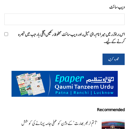
ویب‌ سائٹ
اس براؤزر میں میرا نام، ای میل، اور ویب سائٹ محفوظ رکھیں اگلی بار جب میں تبصرہ
کرنے کےلیے۔
Recommended
‘ آتم نربھر بھارت’ کے وژن کو عملی جامہ پہنانے کی کوشش