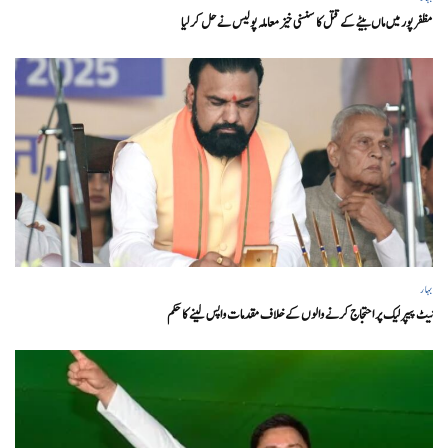
مظفر پور میں ماں بیٹے کے قتل کا سنسنی خیز معاملہ پولیس نے حل کر لیا
بہار
نیٹ پیپر لیک پر احتجاج کرنے والوں کے خلاف مقدمات واپس لینے کا حکم