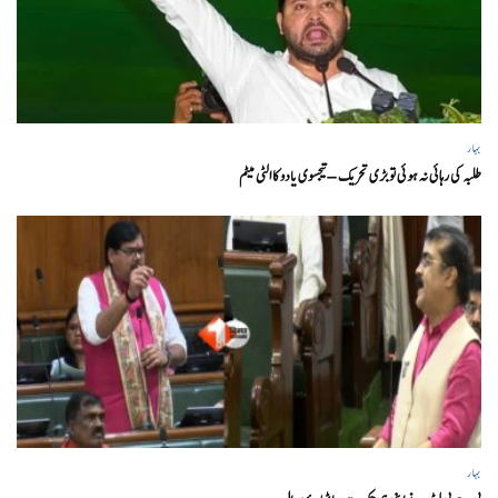
بہار
طلبہ کی رہائی نہ ہوئی تو بڑی تحریک – تیجسوی یادو کا الٹی میٹم
بہار