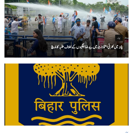
بہار
پٹنہ میں بھرتی امتحانات میں بے ضابطگیوں کے خلاف طلبہ کا مارچ
بہار