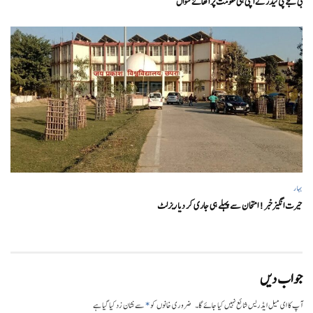
بی جے پی لیڈر نے اپنی ہی حکومت پر اٹھائے سوال
بہار
حیرت انگیزخبر ! امتحان سے پہلے ہی جاری کر دیا ریزلٹ
جواب دیں
*
آپ کا ای میل ایڈریس شائع نہیں کیا جائے گا۔
ضروری خانوں کو
سے نشان زد کیا گیا ہے