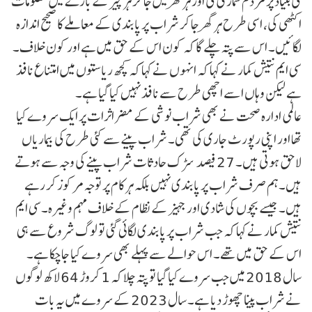
کی بنیاد پر مردم شماری کی اور ہر گھر میں جا کر ہر چیز کے بارے میں معلومات
اکٹھی کی، اسی طرح ہر گھر جا کر شراب پر پابندی کے معاملے کا صحیح اندازہ
لگائیں۔ اس سے پتہ چلے گا کہ کون اس کے حق میں ہے اور کون خلاف۔
سی ایم نتیش کمار نے کہا کہ انہوں نے کہا کہ کچھ ریاستوں میں امتناع نافذ
ہے لیکن وہاں اسے اچھی طرح سے نافذ نہیں کیا گیا ہے۔
عالمی ادارہ صحت نے بھی شراب نوشی کے مضر اثرات پر ایک سروے کیا
تھا اور اپنی رپورٹ جاری کی تھی۔ شراب پینے سے کئی طرح کی بیماریاں
لاحق ہوتی ہیں۔ 27 فیصد سڑک حادثات شراب پینے کی وجہ سے ہوتے
ہیں۔ہم صرف شراب پر پابندی نہیں بلکہ ہر کام پر توجہ مرکوز کر رہے
ہیں۔ جیسےبچوں کی شادی اور جہیز کے نظام کے خلاف مہم وغیرہ۔سی ایم
نتیش کمار نے کہا کہ جب شراب پر پابندی لگائی گئی تو لوگ شروع سے ہی
اس کے حق میں تھے۔ اس حوالے سے پہلے بھی سروے کیا جاچکا ہے۔
سال 2018 میں جب سروے کیا گیا تو پتہ چلا کہ 1 کروڑ 64 لاکھ لوگوں
نے شراب پینا چھوڑ دیا ہے۔ سال 2023 کے سروے میں یہ بات