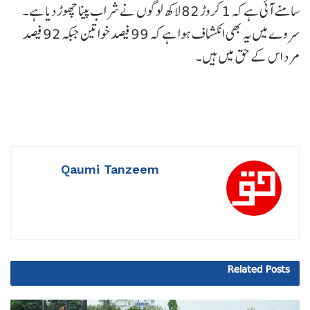
سامنے آئی ہے کہ 1 کروڑ 82 لاکھ لوگوں نے شراب پینا چھوڑ دیا ہے۔
سروے میں یہ بھی انکشاف ہوا ہے کہ 99 فیصد خواتین جبکہ 92 فیصد
مرد اس کے حق میں ہیں۔
Qaumi Tanzeem
Related
Posts