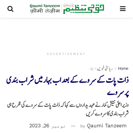
ADVERTISEMENT
Home
ریاستی خبریں
بہار
ذات پات کے سروے کے بعد اب بہار میں شراب بندی
پر سروے
وزیر اعلیٰ نتیش کمار نے عہدیداروں سے کہا کہ ذات پات کے سروے کی ظرح ہی
شراب بندی کا سروے کریں
Qaumi Tanzeem
by
نومبر 26, 2023