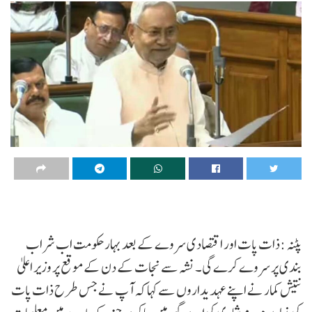
پٹنہ :ذات پات اور اقتصادی سروے کے بعد بہار حکومت اب شراب
بندی پر سروے کرے گی۔ نشہ سے نجات کے دن کےموقع پر وزیر اعلیٰ
نتیش کمار نے اپنے عہدیداروں سے کہا کہ آپ نے جس طرح ذات پات