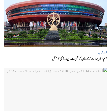
قومی خبریں
‘ آتم نربھر بھارت’ کے وژن کو عملی جامہ پہنانے کی کوشش