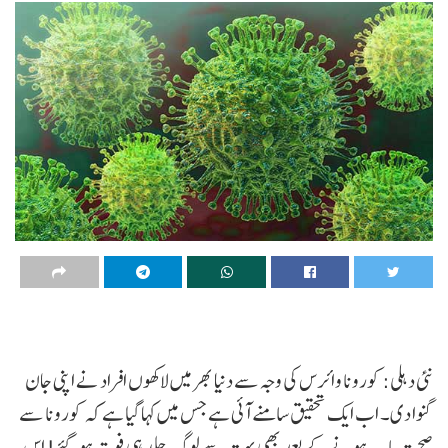
نئی دہلی: کورونا وائرس کی وجہ سے دنیا بھر میں لاکھوں افراد نے اپنی جان
گنوا دی۔ اب ایک تحقیق سامنے آئی ہے جس میں کہا گیا ہے کہ کورونا سے
صحت یاب ہونے کے بعد بھی بہت سے لوگ جلد ہی فوت ہو گئے! اس