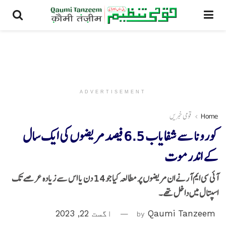
ADVERTISEMENT
Home
قومی خبریں
کورونا سے شفایاب 6.5 فیصد مریضوں کی ایک سال
کے اندرموت
آئی سی ایم آرنے ان مریضوں پر مطالعہ کیا جو 14 دن یا اس سے زیادہ عرصے تک
اسپتال میں داخل تھے۔
Qaumi Tanzeem
by
اگست 22, 2023