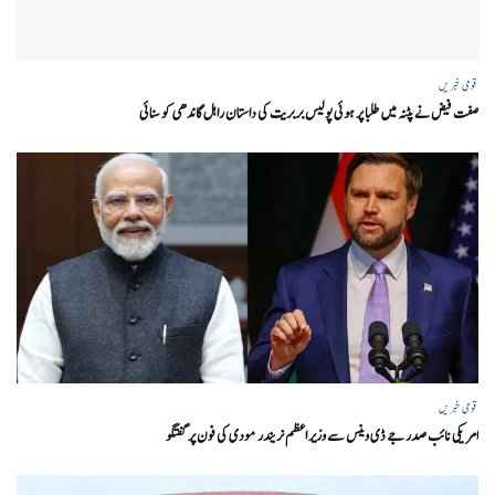
قومی خبریں
صفت فیض نے پٹنہ میں طلبا پر ہوئی پولیس بربریت کی داستان راہل گاندھی کو سنائی
قومی خبریں
امریکی نائب صدر جے ڈی وینس سے وزیر اعظم نریندر مودی کی فون پر گفتگو