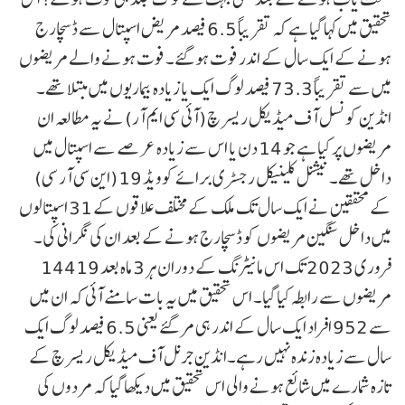
تحقیق میں کہا گیا ہے کہ تقریباً 6.5 فیصد مریض اسپتال سے ڈسچارج
ہونے کے ایک سال کے اندر فوت ہو گئے۔ فوت ہونے والے مریضوں
میں سے تقریباً 73.3 فیصد لوگ ایک یا زیادہ بیماریوں میں مبتلا تھے۔
انڈین کونسل آف میڈیکل ریسرچ (آئی سی ایم آر) نے یہ مطالعہ ان
مریضوں پر کیا ہے جو 14 دن یا اس سے زیادہ عرصے سے اسپتال میں
داخل تھے۔ نیشنل کلینیکل رجسٹری برائے کوویڈ 19 (این سی آر سی)
کے محققین نے ایک سال تک ملک کے مختلف علاقوں کے 31 اسپتالوں
میں داخل سنگین مریضوں کو ڈسچارج ہونے کے بعد ان کی نگرانی کی۔
فروری 2023 تک اس مانیٹرنگ کے دوران ہر 3 ماہ بعد 14419
مریضوں سے رابطہ کیا گیا۔ اس تحقیق میں یہ بات سامنے آئی کہ ان میں
سے 952 افراد ایک سال کے اندر ہی مر گئے یعنی 6.5 فیصد لوگ ایک
سال سے زیادہ زندہ نہیں رہے۔انڈین جرنل آف میڈیکل ریسرچ کے
تازہ شمارے میں شائع ہونے والی اس تحقیق میں دیکھا گیا کہ مردوں کی