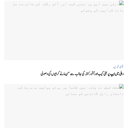
قومی خبریں
دہلی میں ایپ پر مبنی کیب اور آٹو رکشہ کی جانب سے من مانے کرایوں کی وصولی