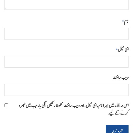
نام
*
ای میل
*
ویب‌ سائٹ
اس براؤزر میں میرا نام، ای میل، اور ویب سائٹ محفوظ رکھیں اگلی بار جب میں تبصرہ
کرنے کےلیے۔