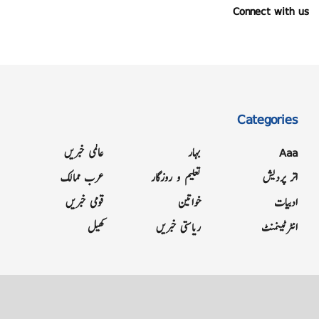
Connect with us
Categories
Aaa
بہار
عالمی خبریں
اتر پردیش
تعلیم و روزگار
عرب ممالک
ادبیات
خواتین
قومی خبریں
انٹرٹینمنٹ
ریاستی خبریں
کھیل
Grievance
Terms & Conditions
Advertise
About
Contact
Letter to Editor