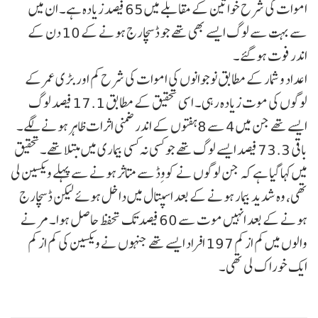
اموات کی شرح خواتین کے مقابلے میں 65 فیصد زیادہ ہے۔ ان میں
سے بہت سے لوگ ایسے بھی تھے جو ڈسچارج ہونے کے 10 دن کے
اندر فوت ہو گئے۔
اعداد و شمار کے مطابق نوجوانوں کی اموات کی شرح کم اور بڑی عمر کے
لوگوں کی موت زیادہ رہی۔ اسی تحقیق کے مطابق 17.1 فیصد لوگ
ایسے تھے جن میں 4 سے 8 ہفتوں کے اندر ضمنی اثرات ظاہر ہونے لگے۔
باقی 73.3 فیصد ایسے لوگ تھے جو کسی نہ کسی بیماری میں مبتلا تھے۔تحقیق
میں کہا گیا ہے کہ جن لوگوں نے کووِڈ سے متاثر ہونے سے پہلے ویکسین لی
تھی، وہ شدید بیمار ہونے کے بعد اسپتال میں داخل ہوئے لیکن ڈسچارج
ہونے کے بعد انہیں موت سے 60 فیصد تک تحفظ حاصل ہوا۔ مرنے
والوں میں کم از کم 197 افراد ایسے تھے جنہوں نے ویکسین کی کم از کم
ایک خوراک لی تھی۔