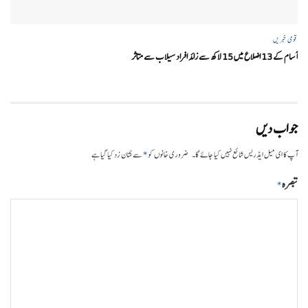
قومی خبریں
آسام کے 13 اضلاع میں 15 لاکھ سے زائد افراد سیلاب سے متاثر
جواب دیں
*
آپ کا ای میل ایڈریس شائع نہیں کیا جائے گا۔
ضروری خانوں کو
سے نشان زد کیا گیا ہے
تبصرہ
*