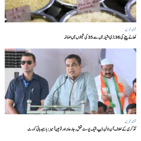
قومی خبریں
کھانے پینے کی 36 بڑی اشیاء میں سے 35 کی قیمتوں میں اضافہ
قومی خبریں
گڈکری کے خلاف آن لائن ڈیپ فیک پوسٹ فحش، جارحانہ اور توہین آمیز:بامبے ہائی کورٹ