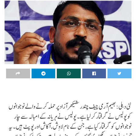
نئی دہلی: بھیم آرمی چیف چندر شیکھر آزاد پر حملہ کرنے والے نوجوانوں
کو پولیس نے گرفتار کر لیا ہے۔ پولیس نے ہریانہ کے امبالہ سے چار
نوجوانوں کو گرفتار کیا ہے، جن کے نام لاوِش، آکاش اور پوپٹ ہیں۔ یہ