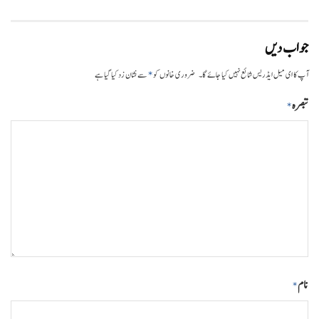
جواب دیں
*
آپ کا ای میل ایڈریس شائع نہیں کیا جائے گا۔
ضروری خانوں کو
سے نشان زد کیا گیا ہے
تبصرہ
*
نام
*