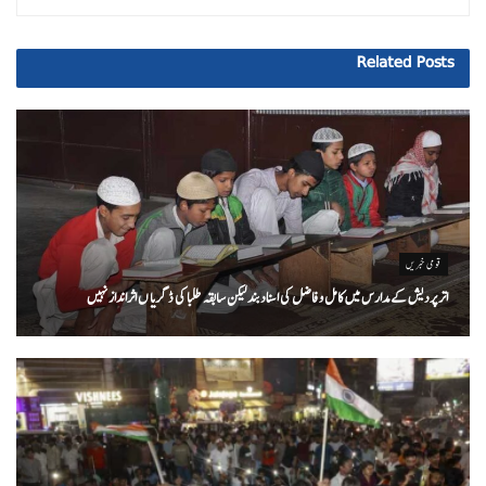
Related
Posts
قومی خبریں
اتر پردیش کےمدارس میں کامل و فاضل کی اسناد بند لیکن سابقہ طلبا کی ڈگریا ں اثرانداز نہیں