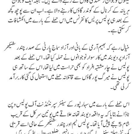
تینوں نوجوان رنکھندی گاؤں کے رہنے والے ہیں۔ جبکہ ایک نوجوان
ہریانہ کے کرنال کے گوندر گاؤں کا رہنے والا ہے۔ اب ان سے پوچھ گچھ
کے بعد ہی پولیس پریس کانفرنس میں اس حملے کے بارے میں انکشافات
کر سکتی ہے۔
خیال رہے کہ بھیم آرمی کے بانی اور آزاد سماج پارٹی کے صدر چندر شیکھر
آزاد پر دیوبند میں کار سوار نوجوانوں نے حملہ کیا تھا۔ اس حملے کے بعد
پولیس نے چار مشتبہ افراد کو بھی حراست میں لیا تھا، اس کے ساتھ ہی
پولیس نے میرگ پور گاؤں سے قاتلانہ حملے میں استعمال کی گئی کار برآمد
کر لی تھی۔
اس حملے کے بارے میں سہارنپور کے سینئر سپرنٹنڈنٹ آف پولیس وپن
ٹاڈا نے بتایا کہ یہ واقعہ دیوبند تھانہ علاقے میں یونین سرکل کے قریب
شام 5 بجے پیش آیا تھا۔ پولیس ٹیم اور چندر شیکھر کے حامی اسے قریبی
کمیونٹی ہیلتھ سنٹر لے گئے جہاں سے انہیں ضلع اسپتال ریفر کر دیا گیا۔