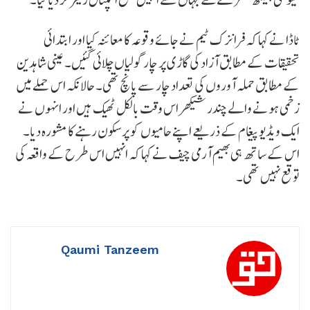
ٹاڈا نے کہا کہ فرانزک ٹیم نے جائے وقوعہ کا معائنہ کیا اور ابتدائی
تحقیقات کے مطابق آزاد کی گاڑی پر چار گولیاں چلائی گئیں۔ عینی شاہدین
کے مطابق حملہ آوروں کی تعداد چار سے پانچ تھی۔ حالانکہ اس حملے میں
زخمی ہونے والے چندر شیکھر اس وقت بالکل ٹھیک ہیں اور انہوں نے
ایک ویڈیو پیغام کے ذریعے اپنے حامیوں کو پرسکون رہنے کا مشورہ دیا۔
اس کے ساتھ ہی بھیم آرمی چیف نے کہا کہ انہیں اس طرح کے واقعہ کی
توقع نہیں تھی۔
Qaumi Tanzeem