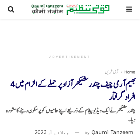
ADVERTISEMENT
Home
قومی خبریں
بھیم آرمی چیف چندر شیکھر آزاد پر حملے کے الزام میں 4
افراد گرفتار
چندر شیکھر نے ایک ویڈیو پیغام کے ذریعے اپنے حامیوں کو پرسکون رہنے کا مشورہ
دیا۔
Qaumi Tanzeem
by
جولائی 1, 2023