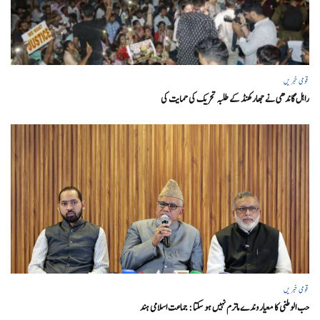
قومی خبریں
راہل گاندھی نے جھارکھنڈ کے طلبہ تحریک کی حمایت کی
قومی خبریں
حب الوطنی کا معیار وندے ماترم نہیں ہو سکتا : جماعت اسلامی ہند