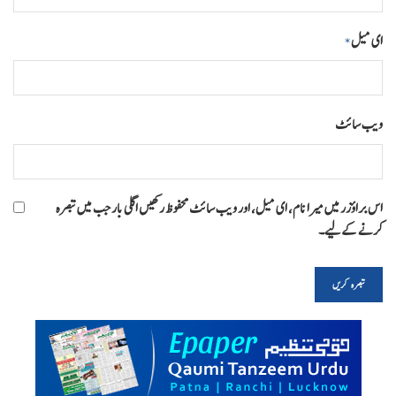
ای میل
*
ویب‌ سائٹ
اس براؤزر میں میرا نام، ای میل، اور ویب سائٹ محفوظ رکھیں اگلی بار جب میں تبصرہ
کرنے کےلیے۔