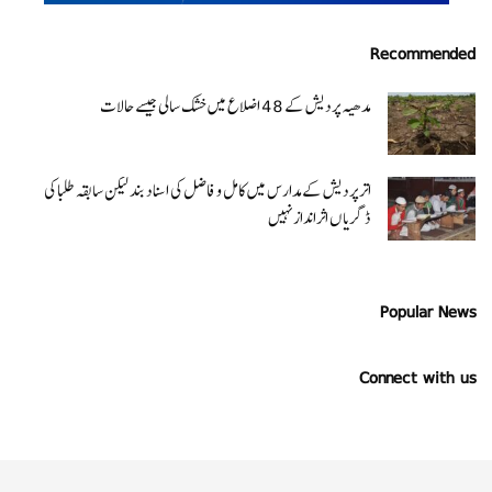
Recommended
مدھیہ پردیش کے 48 اضلاع میں خشک سالی جیسے حالات
اتر پردیش کےمدارس میں کامل و فاضل کی اسناد بند لیکن سابقہ طلبا کی
ڈگریا ں اثرانداز نہیں
Popular News
Connect with us