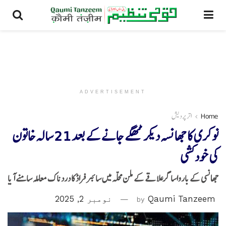
ADVERTISEMENT
Home
اتر پردیش
نوکری کا جھانسہ دیکر ٹھگے جانے کے بعد 21 سالہ خاتون
کی خود کشی
جھانسی کے بارواساگرعلاقے کے ملن محلہ میں سائبر فراڈ کا دردناک معاملہ سامنے آیا
Qaumi Tanzeem
by
نومبر 2, 2025