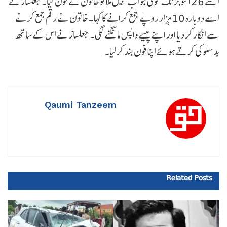
اسے 26 اکتوبر تک کوئی جواب نہیں ملا تو خاتون نے فون کیا۔ جعلساز نے
اسے دوبارہ 10 ہزار روپے جمع کرانے کا کہا۔ خاتون نے رقم جمع کرنے
سے انکار کر دیا اور اپنے پیسے واپس مانگنے لگی۔ جعلساز نے اس کے ساتھ
بدسلوکی کرتے ہوئے اپنا فون بند کرلیا۔
Qaumi Tanzeem
Related
Posts