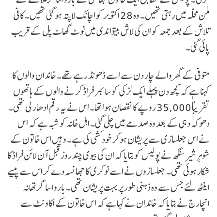
ملن محلہ میں رہتی تھیں۔ وہ 28 اکتوبر کو اچانک لاپتہ ہو گئی تھیں۔ کافی
تلاش کے بعد جمعہ کو ان کی لاش بیتوا ندی میں نوٹ گھاٹ پل کے قریب
پائی گئی۔
متوفی کے گھر والے چار دن سے اسے ڈھونڈ رہے تھے۔ خاندان والوں کا
کہنا ہے کہ کچھ دن پہلے ایک لڑکی کو سائبر فراڈ کرنے والوں کے ہاتھوں
تقریباً 35,000 روپے کا نقصان ہوا تھا۔ اس نے یہ رقم ادھار لی تھی۔
دھوکہ دہی کے بعد وہ صدمے میں چلی گئی۔ اہل خانہ کو شبہ ہے کہ اس
نے اس جعلسازی سے پریشان ہوکر خود کشی کی ہے۔ وہیں اس خاتون کے
شوہر شیرسنگھ نے پولیس کو بتایا کہ ان کی بیوی چند روز قبل آن لائن فراڈ کا
شکار ہوئی تھی۔ جعلسازوں نے اسے نوکری کا جھانسہ دے کر اس سے پیسے
اینٹھ لئے جس سے وہ ذہنی طور پر بہت پریشان تھی۔ باروا ساگر تھانہ
انچارج نے بتایا کہ خاندان نے کہا ہے کہ اس خاتون کے اکاونٹ سے