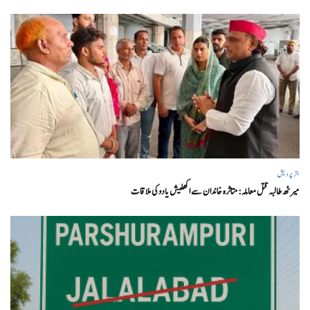
اتر پردیش
میرٹھ طالبہ قتل معاملہ: متاثرہ خاندان سے اکھلیش یادوکی ملاقات