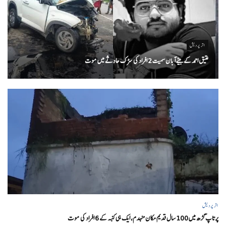
اتر پردیش
عتیق احمد کے بیٹے آبان سمیت 2 افراد کی سڑک حادثے میں موت
اتر پردیش
پرتاپ گڑھ میں 100 سال قدیم مکان منہدم، ایک ہی کنبہ کے 6 افراد کی موت