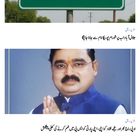
اتر پردیش
جلال آباد اب پرشورام پوریکا نام سے جانا جائیگا
اتر پردیش
او پی راج بھر اور سنجے نشاد کو اپنی- اپنی پارٹی کو ایس پی میں ضم کرنے کی کھلی پیشکش