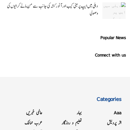
دہلی میں ایپ پر مبنی کیب اور آٹو رکشہ کی جانب سے من مانے کرایوں کی
وصولی
Popular News
Connect with us
Categories
Aaa
بہار
عالمی خبریں
اتر پردیش
تعلیم و روزگار
عرب ممالک