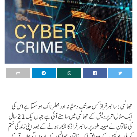
جھانسی : سائبرفراڈ کس حد تک وحشیانہ اور خطرناک ہو سکتا ہے اس کی
ایک مثال اتر پردیش کے جھانسی میں سامنے آئی ہے جہاں ایک 21 سال
کی خاتون نے مبینہ طور پر سائبر فراڈ کا شکار ہونے کے بعد اپنی زندگی ختم
کرلی۔ پولیس کے مطابق ایک خاتون جھانسی کے بارواساگرعلاقے کے