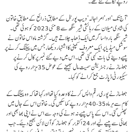
روپے نکالے گئے تھے۔
’آج تک‘ اور’امر اجالہ‘ ویب پورٹل کے مطابق ذرائع کے مطابق خاتون
کی شادی میلان کے رہائشی شیر سنگھ سے 8 مئی 2023 کو ہوئی تھی۔
شیر سنگھ باروا ساگر میں ایک ڈھابہ چلاتے ہیں۔ گزشتہ ماہ اس خاتون نے
سوشل میڈیا پر ایک معروف کمپنی کا اشتہار دیکھا، جس میں پیکنگ کرنے پر
پیسے دینے کی بات کہی گئی تھی۔ اس میں دیے گئے نمبر پر کال کرنے پر
جعلساز نے رجسٹریشن سمیت مال بھیجنے کے عوض 35 ہزار روپے کی
سیکیورٹی ڈپازٹ جمع کرانے کو کہا۔
جعلسازنے پوری رقم واپس کرنے کا وعدہ کیا تھا اورکہا تھا کہ وہ پیکنگ کے
کام سے ہر ماہ 35-40 ہزار روپے کما سکیں گی۔ خاتون اس کے جال میں
پھنس گئی۔ اس کے پاس پیسے نہ ہونے کی وجہ سے اس نے اپنی بھابھی اور
بھائی سے پیسے لیے اور 24 اکتوبر کو جعلساز کو آن لائن بھیج دیئے۔ جب