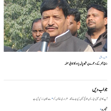
اتر پردیش
راج بھر کے دعوے پر شیوپال یادو کا جوابی حملہ
جواب دیں
*
آپ کا ای میل ایڈریس شائع نہیں کیا جائے گا۔
ضروری خانوں کو
سے نشان زد کیا گیا ہے
تبصرہ
*