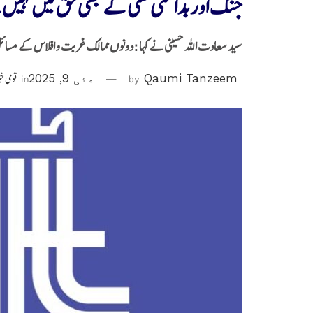
جنگ اور بدامنی کسی کے بھی حق میں نہیں ہ
سید سعادت اللہ حسینی نے کہا :دونوں ممالک غربت و افلاس کے مسائل پ
Qaumi Tanzeem
by
مئی 9, 2025
in
قومی خ