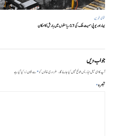
قومی خبریں
بہار اور یو پی سمیت ملک کی 17ریاستوں میں بارش کا امکان
جواب دیں
*
آپ کا ای میل ایڈریس شائع نہیں کیا جائے گا۔
ضروری خانوں کو
سے نشان زد کیا گیا ہے
تبصرہ
*