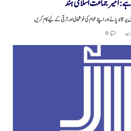
ے: امیر جماعت اسلامی ہند
ر قابو پانے اور اپنے عوام کی خوشحالی اور ترقی کے لیےکام کریں
0
بریں