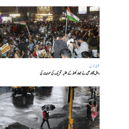
قومی خبریں
راہل گاندھی نے جھارکھنڈ کے طلبہ تحریک کی حمایت کی