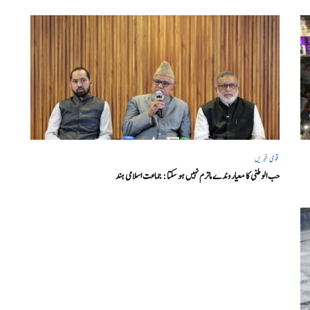
قومی خبریں
حب الوطنی کا معیار وندے ماترم نہیں ہو سکتا : جماعت اسلامی ہند