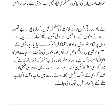
مالک اور یہاں کی سیاسی و عسکری قیادتیں اب تیزی سے پائیدار امن
ے عام بھارتی شہریوں کی ہلاکت کی مسلسل خبریں آرہی ہیں ۔بے قصور
ک ہونے والوں کے لواحقین سے دلی تعزیت کا اظہار کرتے ہیں اور
یادوں پر تمام ضروری امداد اور تحفظ فراہم کرے۔میڈیا رپورٹوں کے
معصوم شہریوں، بالخصوص عورتوں اور بچوں کی ہلاکت — چاہے ان کا
ہائی افسوسناک ہے، اور تمام فریقوں کی یہ مشترکہ ذمہ داری ہے کہ
ہشت گردی خطے کا سنگین مسئلہ ہے۔ ہمارے ملک میں بہت سی قیمتی اور
 دہشت گردی کے لوگ مسلسل شکار ہوتے رہے ہیں۔ اب وقت آگیا ہے
ے کے پائیدار حل پر توجہ دی جائے۔