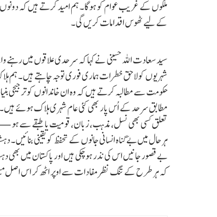
ملکوں کے غریب عوام کو ہوگا۔ ہم امید کرتے ہیں کہ دونوں م
کے لیے ٹھوس اقدامات کریں گی۔
سید سعادت اللہ حسینی نے کہا کہ سرحدی علاقوں میں رہنے وال
شہریوں کولاحق خطرات ہماری فوری توجہ چاہتے ہیں۔ ہم ہلا
حکومت سے مطالبہ کرتے ہیں کہ وہ ان خاندانوں کو ترجیحی بن
مطابق سرحد کے اُس پار بھی کئی عام شہری ہلاک ہوئے ہیں۔
تعلق کسی بھی نسل، مذہب، زبان، قومیت یا طبقے سے ہو — انت
ہر حال میں بے گناہ انسانی جانوں کے تحفظ کو یقینی بنائیں۔ د
بے قصور جانیں اس کی نذر ہوچکی ہیں اور پاکستان میں بھی
کہ ہر طرح کے تنگ نظر مفادات سے اوپر اٹھ کر اس اصل مسئل