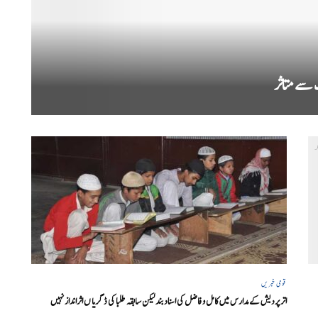
قومی خبریں
اتر پردیش کےمدارس میں کامل و فاضل کی اسناد بند لیکن سابقہ طلبا کی ڈگریا ں اثرانداز نہیں