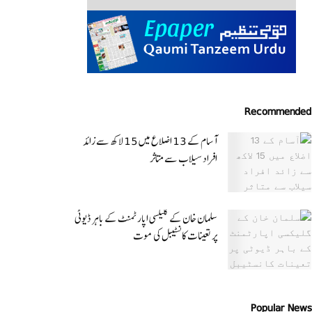
Recommended
آسام کے 13 اضلاع میں 15 لاکھ سے زائد
افراد سیلاب سے متاثر
سلمان خان کے گلیکسی اپارٹمنٹ کے باہر ڈیوٹی
پر تعینات کانسٹیبل کی موت
Popular News