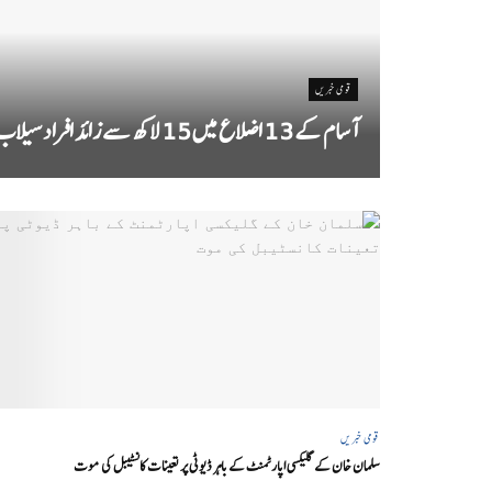
قومی خبریں
آسام کے 13 اضلاع میں 15 لاکھ سے زائد افراد سیلاب سے متاثر
قومی خبریں
سلمان خان کے گلیکسی اپارٹمنٹ کے باہر ڈیوٹی پر تعینات کانسٹیبل کی موت