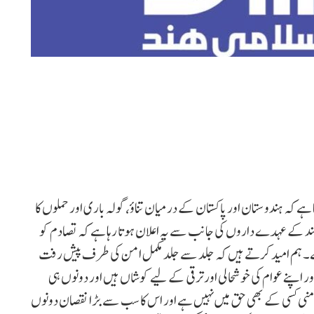
ا ہے کہ ہندوستان اور پاکستان کے درمیان تناؤ، گولہ باری اور حملوں کا
 کے عہدے داروں کی جانب سے یہ اعلان ہوتا رہا ہے کہ تصادم کو
 ہے۔ ہم امید کرتے ہیں کہ جلد سے جلد مکمل امن کی طرف پیش رفت
 اپنے عوام کی خوشحالی اور ترقی کے لیے کوشاں ہیں اور دونوں ہی
امنی کسی کے بھی حق میں نہیں ہے اور اس کا سب سے بڑا نقصان دونوں