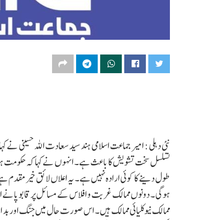
نئی دہلی : امیر جماعت اسلامی ہند سید سعادت اللہ حسینی نے کہ
تسلسل سخت تشویش کا باعث ہے۔ انہوں نے کہا کہ حکومت ہند
طول دینے کا کوئی ارادہ نہیں ہے۔ یہ اعلاں لائق خیرمقدم
ہوگی۔ دونوں ممالک غربت و افلاس کے مسائل پر قابو پانے اور
ممالک نیوکلیائی ممالک ہیں۔ اس صورت حال میں جنگ اور بد 