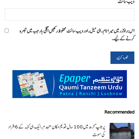
ویب‌ سائٹ
اس براؤزر میں میرا نام، ای میل، اور ویب سائٹ محفوظ رکھیں اگلی بار جب میں تبصرہ
کرنے کےلیے۔
Recommended
پرتاپ گڑھ میں 100 سال قدیم مکان منہدم، ایک ہی کنبہ کے 6 افراد
کی موت