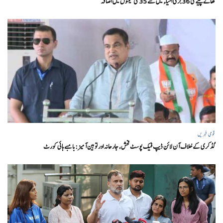
کھانے پینے کی 36 بڑی اشیاء میں سے 35 کی قیمتوں میں اضافہ
قومی خبریں
گڈکری کے خلاف آن لائن ڈیپ فیک پوسٹ فحش، جارحانہ اور توہین آمیز:بامبے ہائی کورٹ