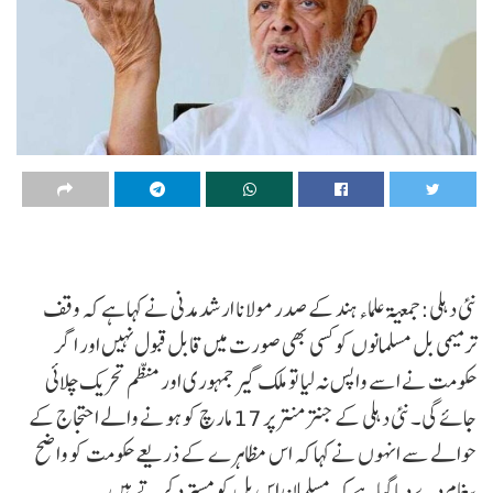
نئی دہلی: جمعیۃ علماء ہند کے صدر مولانا ارشد مدنی نے کہا ہے کہ وقف
ترمیمی بل مسلمانوں کو کسی بھی صورت میں قابل قبول نہیں اور اگر
حکومت نے اسے واپس نہ لیا تو ملک گیر جمہوری اور منظم تحریک چلائی
جائے گی۔ نئی دہلی کے جنتر منتر پر 17 مارچ کو ہونے والے احتجاج کے
حوالے سے انہوں نے کہا کہ اس مظاہرے کے ذریعے حکومت کو واضح
پیغام دے دیا گیا ہے کہ مسلمان اس بل کو مسترد کرتے ہیں۔