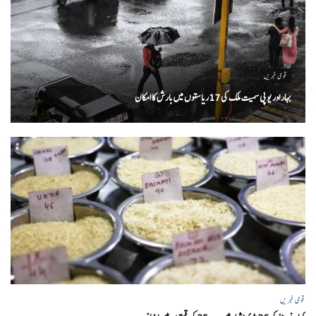
قومی خبریں
بہار اور یو پی سمیت ملک کی 17ریاستوں میں بارش کا امکان
قومی خبریں