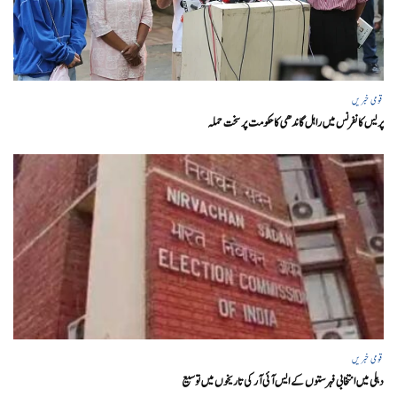
قومی خبریں
پریس کانفرنس میں راہل گاندھی کا حکومت پر سخت حملہ
قومی خبریں
دہلی میں انتخابی فہرستوں کے ایس آئی آر کی تاریخوں میں توسیع