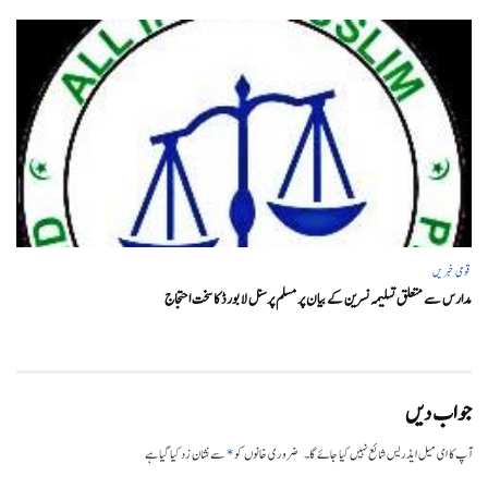
قومی خبریں
مدارس سے متعلق تسلیمہ نسرین کے بیان پر مسلم پرسنل لا بورڈ کا سخت احتجاج
جواب دیں
*
آپ کا ای میل ایڈریس شائع نہیں کیا جائے گا۔
ضروری خانوں کو
سے نشان زد کیا گیا ہے