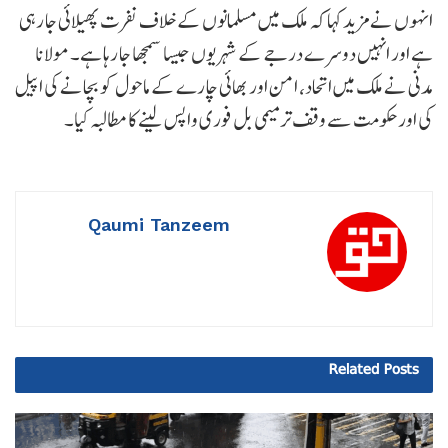
انہوں نے مزید کہا کہ ملک میں مسلمانوں کے خلاف نفرت پھیلائی جا رہی
ہے اور انہیں دوسرے درجے کے شہریوں جیسا سمجھا جا رہا ہے۔ مولانا
مدنی نے ملک میں اتحاد، امن اور بھائی چارے کے ماحول کو بچانے کی اپیل
کی اور حکومت سے وقف ترمیمی بل فوری واپس لینے کا مطالبہ کیا۔
Qaumi Tanzeem
Related
Posts