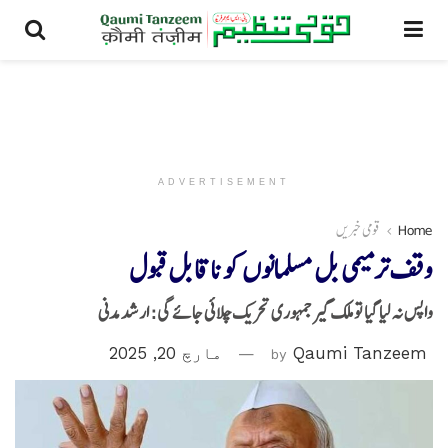
ADVERTISEMENT
Home
قومی خبریں
وقف ترمیمی بل مسلمانوں کو ناقابل قبول
واپس نہ لیا گیا تو ملک گیر جمہوری تحریک چلائی جائے گی: ارشد مدنی
Qaumi Tanzeem
by
مارچ 20, 2025