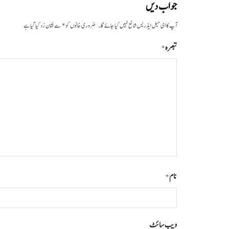
جواب دیں
*
آپ کا ای میل ایڈریس شائع نہیں کیا جائے گا۔
ضروری خانوں کو
سے نشان زد کیا گیا ہے
تبصرہ
*
نام
*
ویب‌ سائٹ