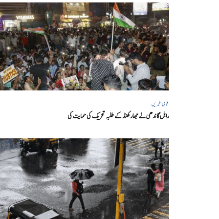
قومی خبریں
راہل گاندھی نے جھارکھنڈ کے طلبہ تحریک کی حمایت کی