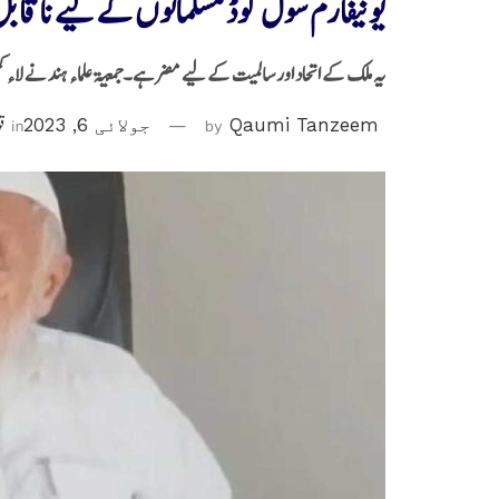
یونیفارم سول کوڈ مسلمانوں کے لیے ناقابل 
یہ ملک کے اتحاد اور سالمیت کے لیے مضر ہے۔جمعیۃ علماء ہند نے لاء ک
Qaumi Tanzeem
by
جولائی 6, 2023
in
قو