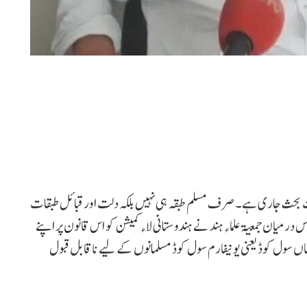
 بحث جاری ہے۔ صرف مسلم طبقہ ہی نہیں بلکہ دلت اور قبائل طبقات
درمیان جمعیۃ علماء ہند نے ہندوستانی لاء کمیشن کو اس قانون پر اپنے
ں سول کوڈ یعنی یونیفارم سول کوڈ مسلمانوں کے لیے ناقابل قبول