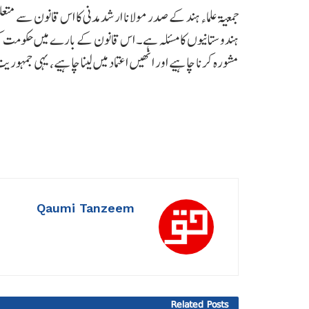
جمعیۃ علماء ہند کے صدر مولانا ارشد مدنی کا اس قانون سے متع
ہندوستانیوں کا مسئلہ ہے۔ اس قانون کے بارے میں حکومت کو
مشورہ کرنا چاہیے اور انھیں اعتماد میں لینا چاہیے، یہی جمہوری
Qaumi Tanzeem
Related
Posts