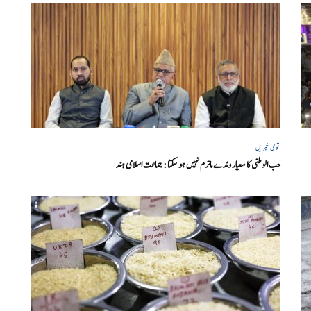
قومی خبریں
حب الوطنی کا معیار وندے ماترم نہیں ہو سکتا : جماعت اسلامی ہند