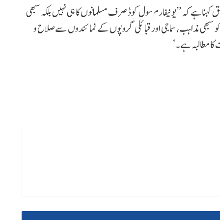
لق کہنا ہے کہ ’’یونیفارم سول کوڈ صرف مسلمانوں کا ہی نہیں بلکہ سبھی
 سبھی مذاہب، سماجی اور قبائلی گروپوں کے نمائندوں سے صلاح و
ت کا مطالبہ ہے۔‘