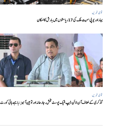
قومی خبریں
بہار اور یو پی سمیت ملک کی 17ریاستوں میں بارش کا امکان
قومی خبریں
گڈکری کے خلاف آن لائن ڈیپ فیک پوسٹ فحش، جارحانہ اور توہین آمیز:بامبے ہائی کورٹ