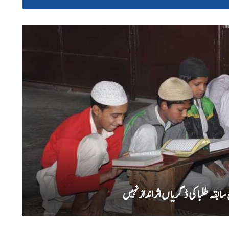
بقہ طلبا کی ڈگریا ں اثرانداز نہیں