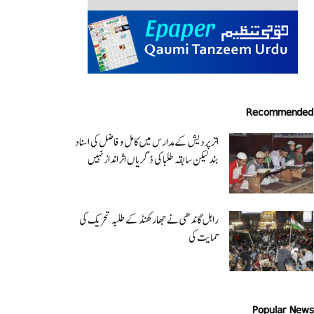
Recommended
اتر پردیش کےمدارس میں کامل و فاضل کی اسناد
بند لیکن سابقہ طلبا کی ڈگریا ں اثرانداز نہیں
راہل گاندھی نے جھارکھنڈ کے طلبہ تحریک کی
حمایت کی
Popular News