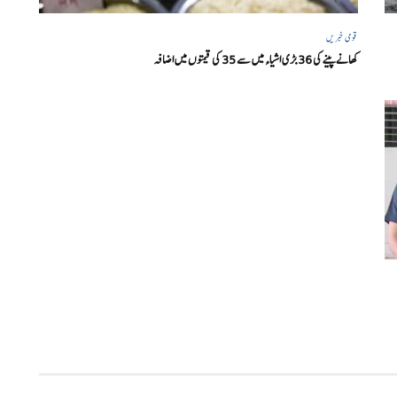
قومی خبریں
کھانے پینے کی 36 بڑی اشیاء میں سے 35 کی قیمتوں میں اضافہ