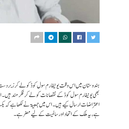
ہندوستان میں اس وقت یونیفارم سول کوڈ کو لے کر زبردست
بھی یونیفارم سول کوڈ کے نقصانات کو لے کر فکر مند ہیں۔ اس 
اعتراضات ارسال کیے ہیں۔ اس میں جمعیۃ نے لکھا ہے کہ یکسا
ہے، یہ ملک کے اتحاد اور سالمیت کے لیے مضر ہے۔