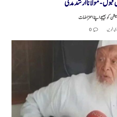
قبول -مولانا ارشد مدنی
میشن کو بھیجے اپنے اعتراضات
0
می خبریں