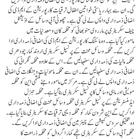
گی۔ ان سے بہار ریاستی خواتین اطفال ترقیات کارپوریشن کے ایم ڈی کی
اضافی ذمہ داری واپس لے لی گئی ہے۔ چھوٹی آبی وسائل کے اڈیشنل
چیف سکریٹری پرمارروی منوبھائی کو محکمہ کان و معدنیات میں
مامورکیاگیاہے۔ وہ مائننگ کارپوریشن کے ایم ڈی کی اضافی ذمہ داری ادا
کریں گے۔ محکمہ وسائل محنت کے پرنسپل سکریٹری اروند کمارچودھری
محکمہ مالیات کی ذمہ داری سنبھالیں گے۔ اس کے علاوہ محکمہ نگرانی کی
اضافی ذمہ داری سنبھالیں گے۔ ان سے محکمہ ماحولیات و جنگلات کی اضافی
ذمہ داری واپس لے لی گئی ہے۔ مرکز میں مامور وجئے لکشمی این کو محکمہ
مویشی اور ماہی وسائل کا پرنسپل سکریٹری بناگیاہے۔ محکمہ جنرل
ایڈمنسٹریشن کے پرنسپل سکریٹری محکمہ وسائل محنت کی اضافی ذمہ داری
ادا کریں گےاین شرون کمار کو محکمہ دیہی ترقیات کا سکریٹری بنایاگیاہے۔
وہ تکنیکی سروس کمیشن کے چیئرمین کی اضافی ذمہ داری ادا کریں گے۔
محکمہ آبی وسائل کے سکریٹری سنجے کمار اگروال کو محکمہ ذراعت کا