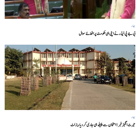
بہار
بی جے پی لیڈر نے اپنی ہی حکومت پر اٹھائے سوال
بہار
حیرت انگیزخبر ! امتحان سے پہلے ہی جاری کر دیا ریزلٹ