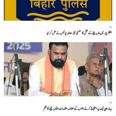
بہار
مظفر پور میں ماں بیٹے کے قتل کا سنسنی خیز معاملہ پولیس نے حل کر لیا
بہار
نیٹ پیپر لیک پر احتجاج کرنے والوں کے خلاف مقدمات واپس لینے کا حکم