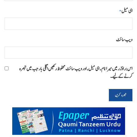
ای میل
*
ویب‌ سائٹ
اس براؤزر میں میرا نام، ای میل، اور ویب سائٹ محفوظ رکھیں اگلی بار جب میں تبصرہ
کرنے کےلیے۔