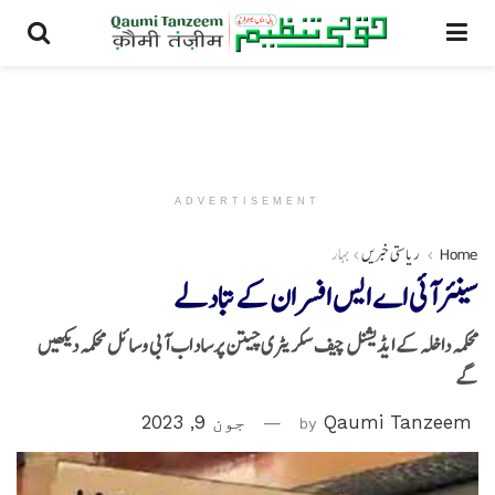
ADVERTISEMENT
Home
ریاستی خبریں
بہار
سینئرآئی اے ایس افسران کے تبادلے
محکمہ داخلہ کے ایڈیشنل چیف سکریٹری چیتن پرساد اب آبی وسائل محکمہ دیکھیں
گے
Qaumi Tanzeem
by
جون 9, 2023