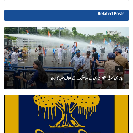
Related
Posts
بہار
پٹنہ میں بھرتی امتحانات میں بے ضابطگیوں کے خلاف طلبہ کا مارچ