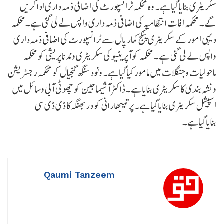
سکریٹری بنایاگیاہے۔ وہ محکمہ ٹرانسپورٹ کی اضافی ذمہ داری ادا کریں
گے۔ محکمہ افات انتظامیہ کی اضافی ذمہ داری واپس لے لی گئی ہے۔محکمہ
دیہی امورکے سکریٹری پنکج کمار پال سے ٹرانسپورٹ کی اضافی ذمہ داری
واپس لے لی گئی ہے۔ محکمہ کوآپریٹیو کی سکریٹری وندناپریشی کو محکمہ
ماحولیات وجنگلات میں مامور کیاگیاہے۔ ونود سنگھ گنجیال کو محکمہ رجسٹریشن
ونشہ بندی کا سکریٹری بنایاہے۔ ڈاکٹرآشیماجین کو چھوٹی آبی وسائل میں
اسپیشل سکریٹری بنایاگیاہے۔ پرتیبھارانی کو دربھنگہ کا ڈی ڈی سی
بنایاگیاہے۔
Qaumi Tanzeem