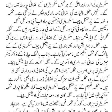
سکریٹریٹ اور وزیراعلیٰ کے پرنسپل سکریٹری کے اضافی چارج میں رہیں
گے۔ انہیں محکمہ مالیات کی اضافی ذمہ داری واپس لے لی گئی ہے۔ محکمہ
داخلہ کے ایڈیشنل چیف سکریٹری چیتن پرساد اب آبی وسائل محکمہ
دیکھیں گے۔ وہ چھوٹی آبی وسائل کے اضافی چارج میں رہیں گے۔ محکمہ
نگرانی کے ایڈیشنل چیف سکریٹری کے اضافی ذمہ داری واپس لے لی گئی
ہے۔ محکمہ رجسٹریشن اور نشہ بندی کے ایڈیشنل چیف سکریٹری کے کے
پاٹھک کو محکمہ تعلیم میں مامورکیاگیاہے۔ جناب پاٹھک بپارڈ کے ڈائریکٹر
جنرل کی اضافی ذمہ داری ادا کریں گے۔ محکمہ صحت کے ایڈیشنل چیف
سکریٹری پرتیہ امرت محکمہ آفات انتظامیہ کی اضافی ذمہ داری بھی ادا
کریں گے۔وہ محکمہ تعمیرات سڑک کی اضافی ذمہ داری بھی ادا کررہے
ہیں۔ محکمہ تعلیم کے ایڈیشنل چیف سکریٹری دیپ کمار سنگھ کا تبادلہ محکمہ
کوآپریٹیو میں کیاگیاہے۔ محکمہ کان اور معدنیات کی اڈیشنل چیف
سکریٹری ہرجوت کورکو محکمہ فن و ثقافت میں مامورکیاگیاہے۔وہ بہار
اسٹیٹ فلم پرموشن اور فائناس کارپوریشن کی اضافی ذمہ داری ادا کریں