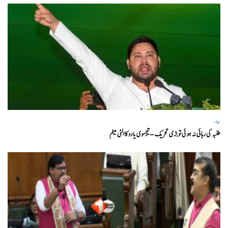
بہار
طلبہ کی رہائی نہ ہوئی تو بڑی تحریک – تیجسوی یادو کا الٹی میٹم