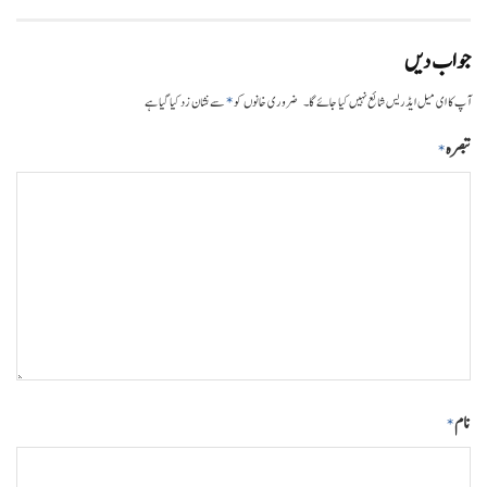
جواب دیں
*
آپ کا ای میل ایڈریس شائع نہیں کیا جائے گا۔
ضروری خانوں کو
سے نشان زد کیا گیا ہے
تبصرہ
*
نام
*