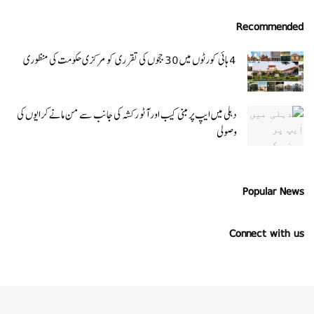
Recommended
4 ہائی کورٹوں میں 30 ججوں کی تقرری کو مرکزی حکومت کی منظوری
دہلی میں ایپ پر مبنی کیب اور آٹو رکشہ کی جانب سے من مانے کرایوں کی
وصولی
Popular News
Connect with us