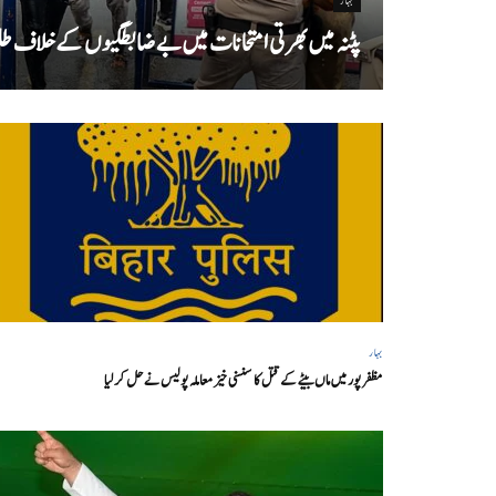
بہار
پٹنہ میں بھرتی امتحانات میں بے ضابطگیوں کے خلاف طلب
بہار
مظفر پور میں ماں بیٹے کے قتل کا سنسنی خیز معاملہ پولیس نے حل کر لیا