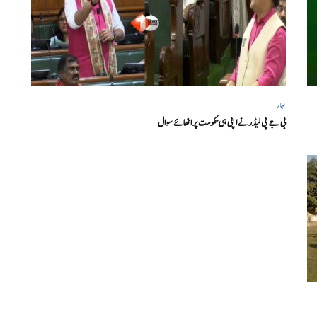
بہار
بی جے پی لیڈر نے اپنی ہی حکومت پر اٹھائے سوال