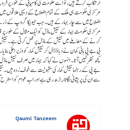
ارتکاب کرتے ہیں، تو اسے حکومت کی کامیابی کے طور پر فر
مرکزی حکومت ہی ملک کے تمام اضلاع کے دیہی علاقوں میں پی
اضلاع میں سے چار بہار کے ہیں۔ جب جیویکا گروپ کے ذریعے دی
مرکزی حکومت بہار کے نتیش ماڈل کو ایک مثال کے طور پر پ
بی جے پی ہائی کمان نے دباؤ ڈال کر نتیش کمار کو وزیر اعلیٰ بن
کچھ نظر نہیں آتا۔ انہوں نے کہا کہ بہار میں صرف نتیش ماڈ
جے پی کے رہنما نتیش کمار کی مقبولیت سے خوف زدہ ہیں۔ نتیش
سے ان کی پریشانی لگاتاربڑھ رہی ہے اور اب عوام کو اسطر
Qaumi Tanzeem