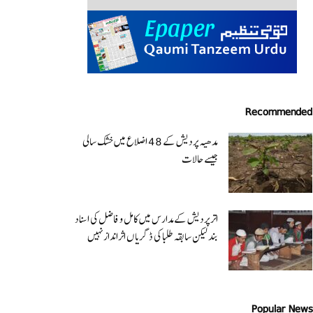
Recommended
مدھیہ پردیش کے 48 اضلاع میں خشک سالی
جیسے حالات
اتر پردیش کےمدارس میں کامل و فاضل کی اسناد
بند لیکن سابقہ طلبا کی ڈگریا ں اثرانداز نہیں
Popular News