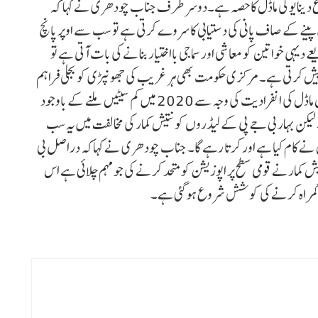
وغ دینا یوگی ماڈل کاحصہ ہے۔دوسر طرف جناب چودھری نے کہا کہ
نے کے صاف پانی کی دستیابی کا سروے کرتی ہے تو سب سے اوپر پانچ
ہی خواتین کو معاشی اور سماجی بااختیار بنانے کی بات آتی ہے تو
یش کرتی ہے۔ مرکزی حکومت بھی ہر غریب کی جھونپڑی کو بجلی فراہم
کرنے کے معاملے میں نتیش کے ماڈل پر عمل کرتی ہے۔ نتیش ماڈل کی انفرادیت کی وجہ سے 2020 میں کم سیٹیں ملنے کے باوجود
ایا۔ لیکن بہار بی جے پی کے لیڈروں کو نتیش کمار کی مخالفت میں یہ سب
ل نے کام کیا ہے اور کرتا رہے گا۔ جناب چودھری نے کہاکہ دراصل بی
 کمارنے قومی سطح پر اپوزیشن کومتحد کرنے کی جو مہم چلائی ہے اس
ح گمراہ کرنے کی کوشش شروع ہوگئی ہے۔