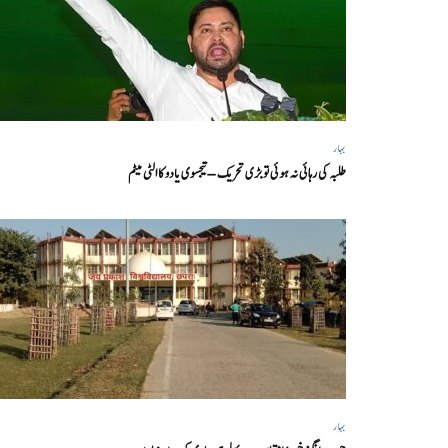
بہار
طلبہ کی رہائی نہ ہوئی تو بڑی تحریک – تیجسوی یادو کا الٹی میٹم
بہار