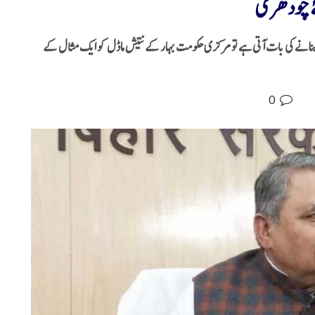
ے چودھری
 بنانے کی بات آتی ہے تو مرکزی حکومت بہار کے نتیش ماڈل کو ایک مثال کے
0