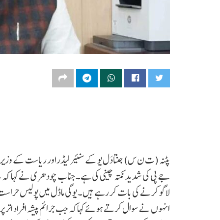
پٹنہ (ت ن س) جنتادَل یو کے سنیئر لیڈراور ریاست کے وزیرم
جے پی کی شدید نکتہ چینی کی ہے۔جناب چودھری نے کہا کہ یہ ح
لاگو کرنے کی بات کر رہے ہیں۔ یوگی ماڈل میں پولیس حراس
انہوں نے سوال کرتے ہوئے کہاکہ جب جرائم پیشہ افراد اتر پرد