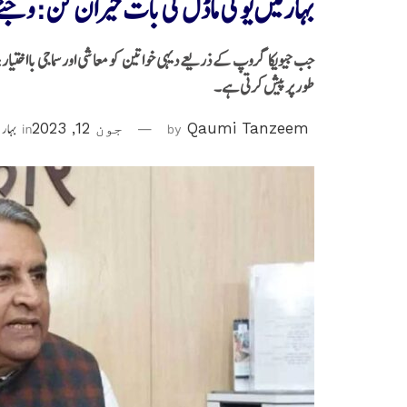
بہارمیں یوگی ماڈل کی بات حیران کن:وجئ
جب جیویکا گروپ کے ذریعے دیہی خواتین کو معاشی اور سماجی بااختیار
طور پر پیش کرتی ہے۔
Qaumi Tanzeem
by
جون 12, 2023
in
بہار