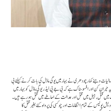
الیات وجئے کمارچودھری نے بہارمیں یوگی ماڈل کی بات کرنے کیلئے بی
یران کن اور افسوسناک ہے کہ بی جے پی لیڈر یوگی ماڈل کو بہار میں
ت میں قتل، جیل میں قتل اور عدالت کے احاطے میں قتل ہو رہے ہیں۔
یش پولیس کے تمام انتظامات اور چوکسی کی پرواہ کئے بغیرقتل کا