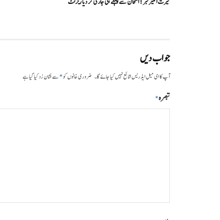
حیرت انگیزخبر ! امتحان سے پہلے ہی جاری کر دیا ریزلٹ
جواب دیں
*
آپ کا ای میل ایڈریس شائع نہیں کیا جائے گا۔
ضروری خانوں کو
سے نشان زد کیا گیا ہے
تبصرہ
*