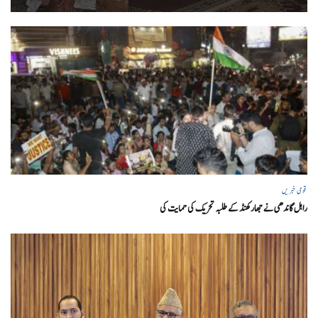
قومی خبریں
راہل گاندھی نے جھارکھنڈ کے طلبہ تحریک کی حمایت کی