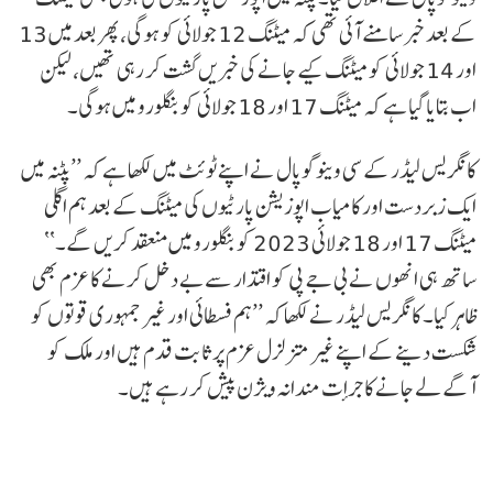
کے بعد خبر سامنے آئی تھی کہ میٹنگ 12 جولائی کو ہوگی، پھر بعد میں 13
اور 14 جولائی کو میٹنگ کیے جانے کی خبریں گشت کر رہی تھیں، لیکن
اب بتایا گیا ہے کہ میٹنگ 17 اور 18 جولائی کو بنگلورو میں ہوگی۔
کانگریس لیڈر کے سی وینوگوپال نے اپنے ٹوئٹ میں لکھا ہے کہ ’’پٹنہ میں
ایک زبردست اور کامیاب اپوزیشن پارٹیوں کی میٹنگ کے بعد ہم اگلی
میٹنگ 17 اور 18 جولائی 2023 کو بنگلورو میں منعقد کریں گے۔‘‘
ساتھ ہی انھوں نے بی جے پی کو اقتدار سے بے دخل کرنے کا عزم بھی
ظاہر کیا۔ کانگریس لیڈر نے لکھا کہ ’’ہم فسطائی اور غیر جمہوری قوتوں کو
شکست دینے کے اپنے غیر متزلزل عزم پر ثابت قدم ہیں اور ملک کو
آگے لے جانے کا جرأت مندانہ ویژن پیش کر رہے ہیں۔