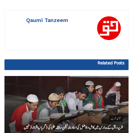
Qaumi Tanzeem
Related
Posts
قومی خبریں
اتر پردیش کےمدارس میں کامل و فاضل کی اسناد بند لیکن سابقہ طلبا کی ڈگریا ں اثرانداز نہیں