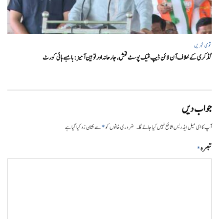
قومی خبریں
گڈکری کے خلاف آن لائن ڈیپ فیک پوسٹ فحش، جارحانہ اور توہین آمیز:بامبے ہائی کورٹ
جواب دیں
*
آپ کا ای میل ایڈریس شائع نہیں کیا جائے گا۔
ضروری خانوں کو
سے نشان زد کیا گیا ہے
تبصرہ
*