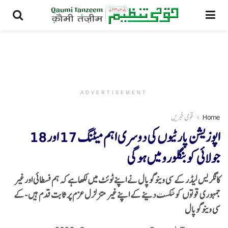
ADVERTISEMENT
Home
قومی خبریں
اپوزیشن پارٹیوں کی دوسری اہم میٹنگ 17 اور 18
جولائی کو بنگلورو میں ہوگی
کانگریس لیڈر کے سی وینوگوپال نے اپنے ٹوئٹ میں لکھا ہے کہ ہم فسطائی اور غیر
جمہوری قوتوں کو شکست دینے کے اپنے غیر متزلزل عزم پر ثابت قدم ہیں -کے
سی وینوگوپال