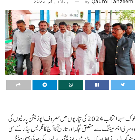
Qaumi Tanzeem
by
جولائی 3, 2023
لوک سبھا انتخاب 2024 کی تیاریوں میں مصروف اپوزیشن پارٹیوں کی
دوسری اہم میٹنگ سے متعلق جگہ اور تاریخ کا آج کانگریس لیڈر کے سی
وینوگوپال نے اعلان کیا۔ پٹنہ میں اپوزیشن پارٹیوں کی ہوئی پہلی میٹنگ