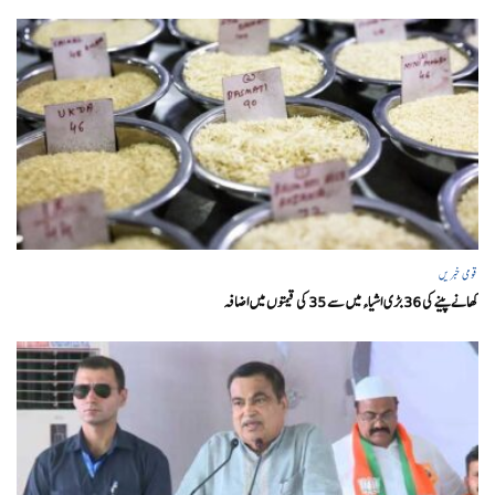
قومی خبریں
کھانے پینے کی 36 بڑی اشیاء میں سے 35 کی قیمتوں میں اضافہ