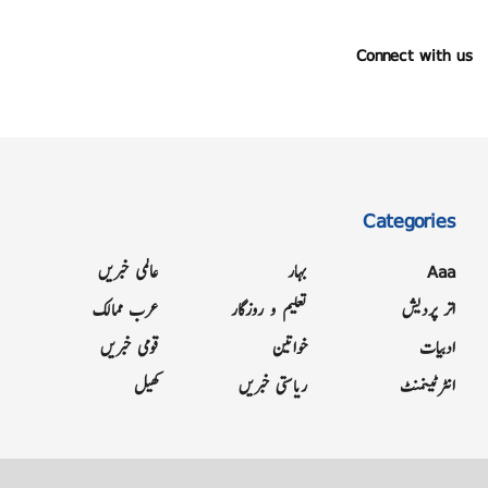
Connect with us
Categories
Aaa
بہار
عالمی خبریں
اتر پردیش
تعلیم و روزگار
عرب ممالک
ادبیات
خواتین
قومی خبریں
انٹرٹینمنٹ
ریاستی خبریں
کھیل