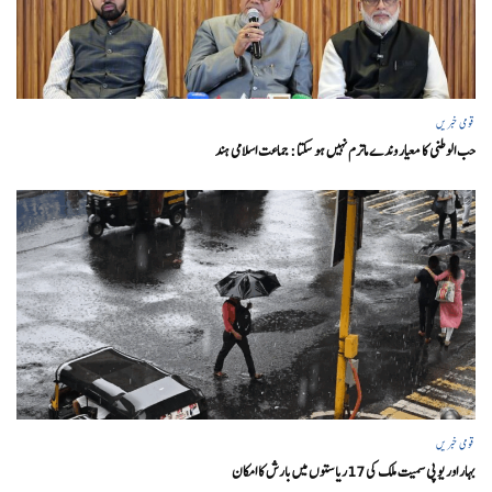
قومی خبریں
حب الوطنی کا معیار وندے ماترم نہیں ہو سکتا : جماعت اسلامی ہند
قومی خبریں
بہار اور یو پی سمیت ملک کی 17ریاستوں میں بارش کا امکان