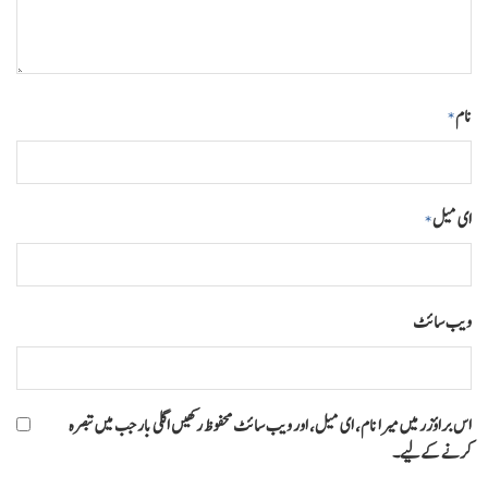
نام
*
ای میل
*
ویب‌ سائٹ
اس براؤزر میں میرا نام، ای میل، اور ویب سائٹ محفوظ رکھیں اگلی بار جب میں تبصرہ
کرنے کےلیے۔