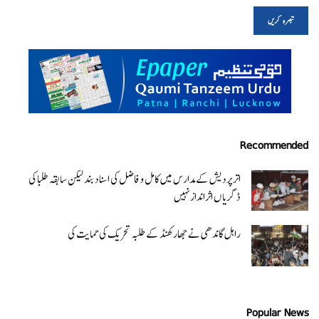
Recommended
اتر پردیش کےمدارس میں کامل و فاضل کی اسناد بند لیکن سابقہ طلبا کی
ڈگریا ں اثرانداز نہیں
راہل گاندھی نے جھارکھنڈ کے طلبہ تحریک کی حمایت کی
Popular News