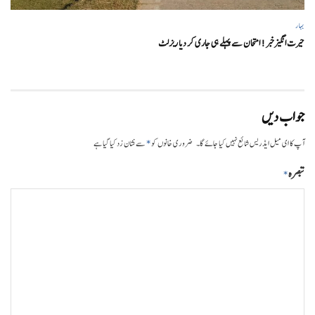
بہار
حیرت انگیزخبر ! امتحان سے پہلے ہی جاری کر دیا ریزلٹ
جواب دیں
*
آپ کا ای میل ایڈریس شائع نہیں کیا جائے گا۔
ضروری خانوں کو
سے نشان زد کیا گیا ہے
تبصرہ
*