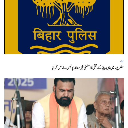
بہار
مظفر پور میں ماں بیٹے کے قتل کا سنسنی خیز معاملہ پولیس نے حل کر لیا