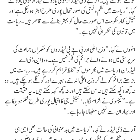
گونگے‘ ہو گئے ہیں۔آر جے ڈی لیڈر تیجسوی یادو نے کہا، تیجسوی یادو نے
کہا، ’’ریاست میں نظم و نسق کی صورتحال پوری طرح ابتر ہو چکی ہے اور
نتیش کمار حکومت اس صورت حال کو بہتر بنانے سے قاصر ہیں۔ ریاست
میں قانون کی حکمرانی نہیں ہے۔‘‘
انہوں نے کہا، ’’وزیر اعلیٰ اور بی جے پی لیڈروں کو حکمراں جماعت کی
سرپرستی میں ہونے والے جرائم کی فکر نہیں ہے۔ وہ (این ڈی اے
لیڈران) ریاست میں مجرموں کو تحفظ فراہم کر رہے ہیں۔ ریاست میں
بڑھتے جرائم کو لے کر وزیر اعلیٰ اندھے، بہرے اور گونگے ہو چکے ہیں۔ وہ
نہ کچھ دیکھ سکتے ہیں نہ سن سکتے ہیں اور نہ کچھ کہہ سکتے ہیں۔ یہ حقیقت
ہے۔‘‘ تیجسوی نے الزام لگایا، "نتیش جی کا اقبال پوری طرح ختم ہو چکا ہے
اور بہار ان سے نہیں سنبھالا جا رہا ہے۔‘‘
آر جے ڈی لیڈر نے کہا، ’’ریاست میں بدعنوانی کی حالت بھی ایسی ہی
ہے۔ ہر محکمے میں کرپشن عروج پر ہے۔ ریاست میں جاری اراضی سروے