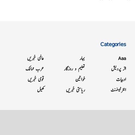
Categories
Aaa
بہار
عالمی خبریں
اتر پردیش
تعلیم و روزگار
عرب ممالک
ادبیات
خواتین
قومی خبریں
انٹرٹینمنٹ
ریاستی خبریں
کھیل
Grievance
Terms & Conditions
Advertise
About
Contact
Letter to Editor