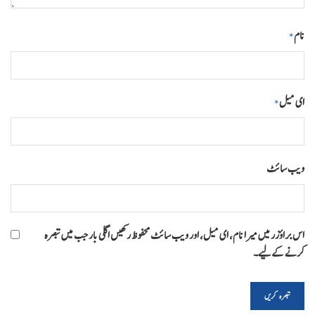
نام
*
ای میل
*
ویب‌ سائٹ
اس براؤزر میں میرا نام، ای میل، اور ویب سائٹ محفوظ رکھیں اگلی بار جب میں تبصرہ
کرنے کےلیے۔