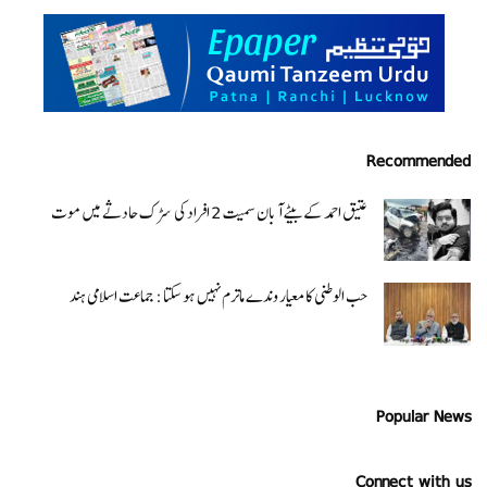
Recommended
عتیق احمد کے بیٹے آبان سمیت 2 افراد کی سڑک حادثے میں موت
حب الوطنی کا معیار وندے ماترم نہیں ہو سکتا : جماعت اسلامی ہند
Popular News
Connect with us