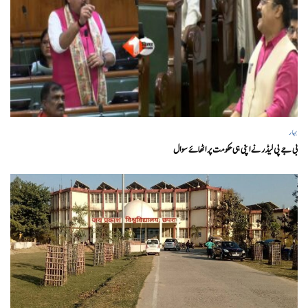
بہار
بی جے پی لیڈر نے اپنی ہی حکومت پر اٹھائے سوال