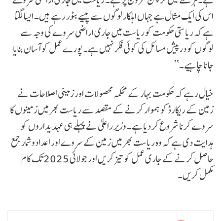
اس کی ایک مثال ہے جہاں اہلکار لوگوں سے پیسے بٹور رہے ہیں۔ ایسا لگتا
ہے کہ ریاستی حکومت کو ریاست میں جاری اراضی سروے کی وجہ سے
لوگوں کو درپیش مسائل کی کوئی فکر نہیں ہے۔ پورے عمل کو آسان بنایا
جانا چاہیے۔‘‘
خیال رہے کہ حکومت بہار کے محکمہ محصولات اور زمینی اصلاحات نے
زمین کے ریکارڈ کو ہموار کرنے کے مقصد سے ریاست بھر میں زمینوں کا
سروے کرنا شروع کر دیا ہے۔ وزیر راعلیٰ نے پہلے ہی عہدیداروں کو
ہدایت دی ہے کہ وہ ریاست بھر میں زمین کے سروے اور اعدادوشمار جمع
حاصل کرنے کے جاری عمل کو تیز کریں اور جولائی 2025 تک کام
مکمل کریں۔