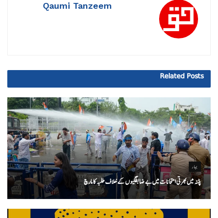
Qaumi Tanzeem
Related
Posts
بہار
پٹنہ میں بھرتی امتحانات میں بے ضابطگیوں کے خلاف طلبہ کا مارچ