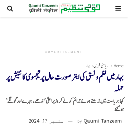
ADVERTISEMENT
Home
ریاستی خبریں
بہار
بہار میں نظم و نسق کی ابتر صورت حال پر تیجسوی کا نتیش پر
حملہ
کہا:ریاست میں بڑھتے ہوئے جرائم کو لے کر وزیر اعلیٰ ’اندھے، بہرے اور گونگے‘
ہو گئے
Qaumi Tanzeem
by
ستمبر 17, 2024