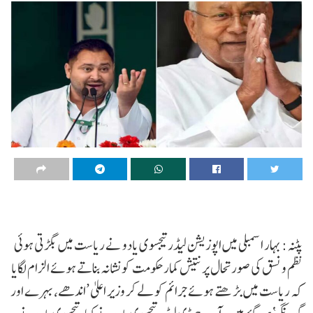
پٹنہ: بہار اسمبلی میں اپوزیشن لیڈر تیجسوی یادو نے ریاست میں بگڑتی ہوئی
نظم و نسق کی صورتحال پر نتیش کمار حکومت کو نشانہ بناتے ہوئے الزام لگایا
کہ ریاست میں بڑھتے ہوئے جرائم کو لے کر وزیر اعلیٰ ’اندھے، بہرے اور