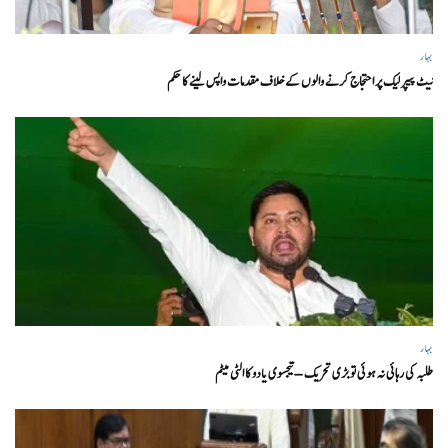
بہار
نیٹ پیپر لیک پر احتجاج کرنے والوں کے خلاف مقدمات واپس لینے کا حکم
بہار
طلبہ کی رہائی نہ ہوئی تو بڑی تحریک – تیجسوی یادو کا الٹی میٹم