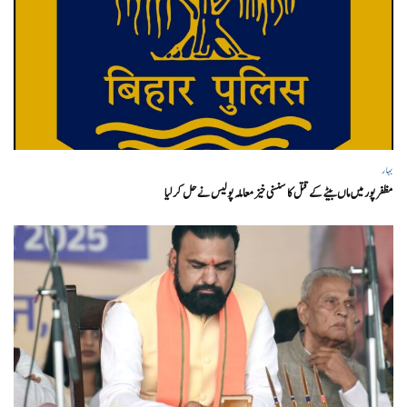
بہار
مظفر پور میں ماں بیٹے کے قتل کا سنسنی خیز معاملہ پولیس نے حل کر لیا