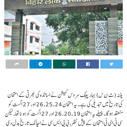
پٹنہ (ت ن س) بہار پبلک سروس کمیشن نے اساتذہ کی بھرتی کے امتحان
کی تاریخ میں تبدیلی کی ہے۔ یہ امتحان 24، 25، 26 اور 27 اگست کو
منعقد ہوگا۔ پہلے یہ امتحان 19، 20، 26 اور 27 اگست کو ہونا تھا، لیکن
سی ٹی ای ٹی امتحان کے پیش نظر، بی پی ایس سی نے اچانک تاریخ بدل دی