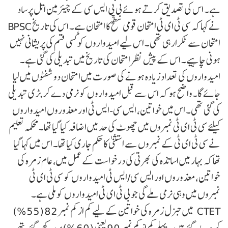
ہے۔ اس کی تصدیق کرتے ہوئے بی پی ایس سی کے چیئرمین اتل پرساد
نے کہا کہ سی ٹی ای ٹی امتحان قومی سطح کا امتحان ہے۔ اس کی تاریخ BPSC
امتحان سے ٹکرارہی تھی۔ اس لیے امیدواروں کو کسی قسم کی پریشانی نہیں
ہونی چاہیے۔ اس کے پیش نظر امتحان کی تاریخ میں تبدیلی کی گئی ہے۔
امیدواروں کی تعداد زیادہ ہونے کی صورت میں امتحان دو شفٹوں میں لیا
جائے گا۔واضح ہو کہ اس سے قبل امیدواروں کو نرمی دے کر بڑی تبدیلی
کی گئی تھی۔ اس میں خواتین، ایس سی-ایس ٹی اورمعذوروں امیدواروں
کیلئے سی ٹی ای ٹی نمبروں میں چھوٹ کی حد میں اضافہ کیا گیا تھا۔محکمہ تعلیم
نے سی ٹی ای ٹی کے نمبروں سے استثنیٰ کا حکم جاری کیا تھا۔ اس میں کہا گیا
تھا کہ بہار میں اساتذہ کی بھرتی کی درخواست کے عمل میں، عام زمرہ کی
خواتین،معذوروں اور ایس سی/ایس ٹی امیدواروں کو سی ٹی ای ٹی
نمبروں میں وہی نرمی ملے گی جو بی ٹی ای ٹی امیدواروں کو ملی ہے۔
CTET میں جنرل زمرہ کی خواتین کے لیے کم از کم نمبر 82 (55%)
کر دیے گئے ہیں۔ پہلے کم از کم نمبر 90 یعنی (60%) پر رکھے گئے تھے۔