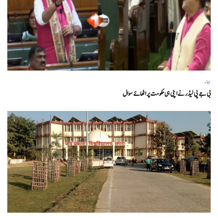
بہار
بی جے پی لیڈر نے اپنی ہی حکومت پر اٹھائے سوال