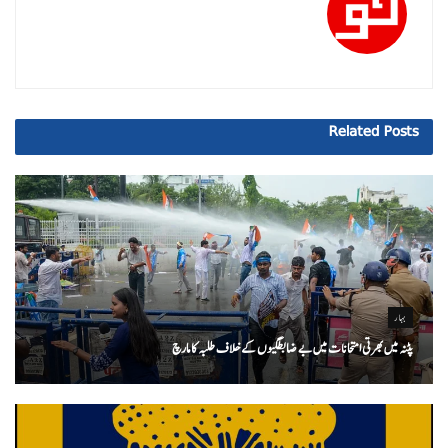
Related
Posts
بہار
پٹنہ میں بھرتی امتحانات میں بے ضابطگیوں کے خلاف طلبہ کا مارچ