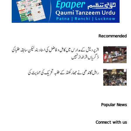
Recommended
اتر پردیش کےمدارس میں کامل و فاضل کی اسناد بند لیکن سابقہ طلبا کی
ڈگریا ں اثرانداز نہیں
راہل گاندھی نے جھارکھنڈ کے طلبہ تحریک کی حمایت کی
Popular News
Connect with us