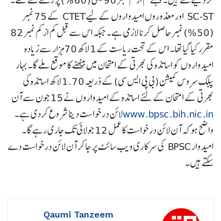
SC-ST اورمعذوروں امیدواروں کے لیے CTET کے 75 نمبر
(50%) نمبر حاصل کرنا لازمی ہے۔ جبکہ اس سے قبل کم از کم نمبر 82
مقرر کیا گیا تھا۔ اس کے تحت ریاست کے 1 لاکھ 70ہزار سے زیادہ
امیدواروں کو اساتذہ کی بھرتی کے امتحان میں بیٹھنے کا موقع ملے گا۔بہار
پبلک سروس کمیشن (بی پی ایس سی) کے ذریعہ 1.70 لاکھ اساتذہ کی
بھرتی کے امتحان کے لئے اساتذہ کے امیدواروں نے 15 جون سے آن
www.bpsc.bih.nic.in
لائن درخواست دینا شروع کردی ہے۔
واضح ہوکہ آن لائن درخواست کا عمل 12 جولائی تک جاری رہے گا۔
امیدوار BPSC کی سرکاری ویب سائٹ پر جا کر آن لائن درخواست دے
سکتے ہیں۔
Qaumi Tanzeem