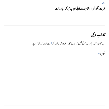
بہار
حیرت انگیزخبر ! امتحان سے پہلے ہی جاری کر دیا ریزلٹ
جواب دیں
*
آپ کا ای میل ایڈریس شائع نہیں کیا جائے گا۔
ضروری خانوں کو
سے نشان زد کیا گیا ہے
تبصرہ
*