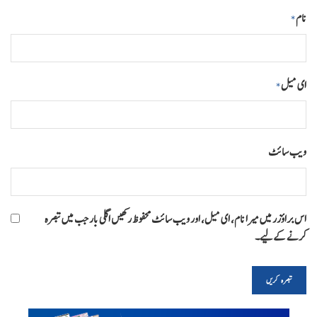
نام
*
ای میل
*
ویب‌ سائٹ
اس براؤزر میں میرا نام، ای میل، اور ویب سائٹ محفوظ رکھیں اگلی بار جب میں تبصرہ
کرنے کےلیے۔