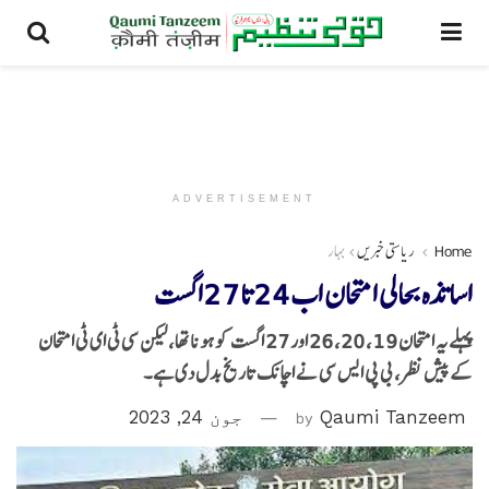
ADVERTISEMENT
Home
ریاستی خبریں
بہار
اساتذہ بحالی امتحان اب 24تا27اگست
پہلے یہ امتحان 19، 20، 26 اور 27 اگست کو ہونا تھا، لیکن سی ٹی ای ٹی امتحان
کے پیش نظر، بی پی ایس سی نے اچانک تاریخ بدل دی ہے۔
Qaumi Tanzeem
by
جون 24, 2023