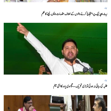
بہار
نیٹ پیپر لیک پر احتجاج کرنے والوں کے خلاف مقدمات واپس لینے کا حکم
بہار
طلبہ کی رہائی نہ ہوئی تو بڑی تحریک – تیجسوی یادو کا الٹی میٹم