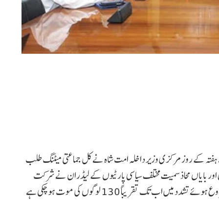
ے ہفتہ کے روز مرکزی وزیر داخلہ امت شاہ نے کل جماعتی میٹنگ طلب
 اور بایاں محاذ سمیت مختلف سیاسی پارٹیوں کے لیڈران نے شرکت
کی۔ منی پور میں میتئی اور کوکی طبقہ کے درمیان 3 مئی کو شروع ہوئے تشدد میں اب تک تقریباً 130 لوگوں کی موت ہو چکی ہے