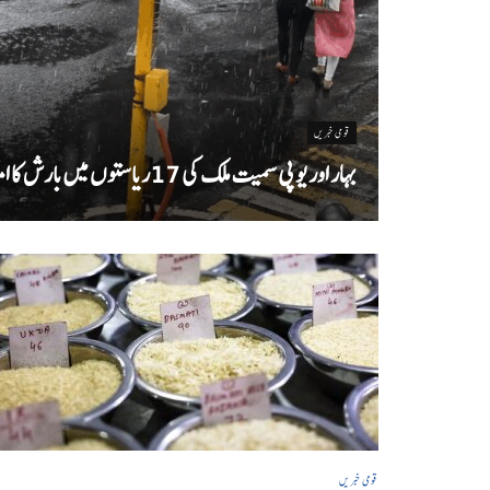
قومی خبریں
بہار اور یو پی سمیت ملک کی 17ریاستوں میں بارش کا امکان
قومی خبریں