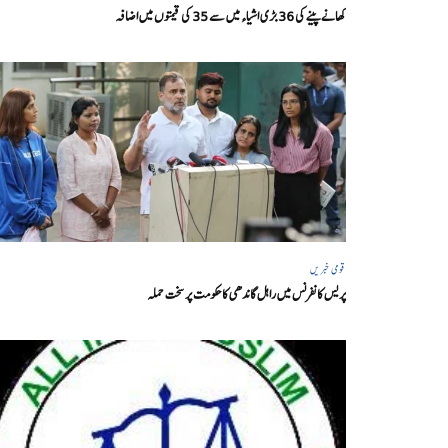
کھانے پینے کی 36 بڑی اشیاء میں سے 35 کی قیمتوں میں اضافہ
قومی خبریں
پریس کانفرنس میں راہل گاندھی کا حکومت پر سخت حملہ