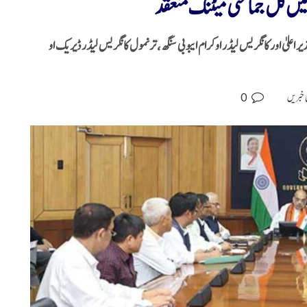
یں کل جماعتی میٹنگ منعقد
علیٰ اور کانگریس لیڈر اوکرام ایبوبی سنگھ، ترنمول کانگریس لیڈر ڈیریک او
0
 خبریں