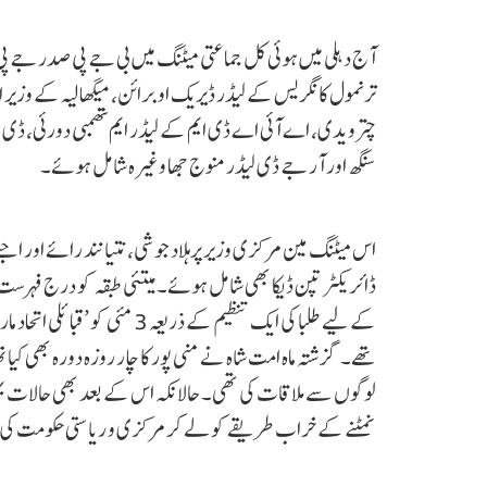
آج دہلی میں ہوئی کل جماعتی میٹنگ میں بی جے پی صدر جے پی نڈ
ترنمول کانگریس کے لیڈر ڈیریک او برائن، میگھالیہ کے وزیر اعلیٰ ا
چترویدی، اے آئی اے ڈی ایم کے لیڈر ایم تھمبی دورئی، ڈی ایم 
سنگھ اور آر جے ڈی لیڈر منوج جھا وغیرہ شامل ہوئے۔
اس میٹنگ مین مرکزی وزیر پرہلاد جوشی، نتیانند رائے اور اجئے
ڈائریکٹر تپن ڈیکا بھی شامل ہوئے۔ میتئی طبقہ کو درج فہرس
کے لیے طلبا کی ایک تنظیم کے ذری
تھے۔ گزشتہ ماہ امت شاہ نے منی پور کا چار روزہ دورہ بھی کی
لوگوں سے ملاقات کی تھی۔ حالانکہ اس کے بعد بھی حالات ب
نمٹنے کے خراب طریقے کو لے کر مرکزی و ریاستی حکومت کی لگ