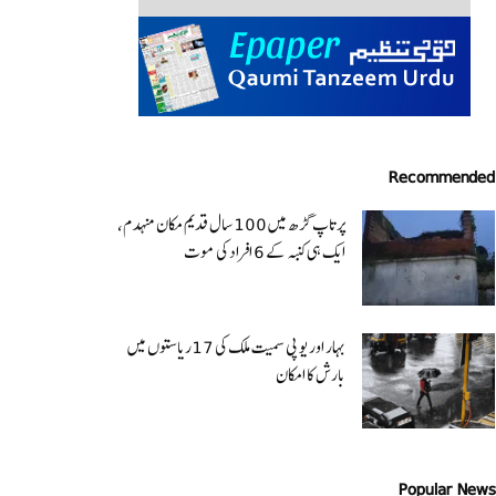
Recommended
پرتاپ گڑھ میں 100 سال قدیم مکان منہدم،
ایک ہی کنبہ کے 6 افراد کی موت
بہار اور یو پی سمیت ملک کی 17ریاستوں میں
بارش کا امکان
Popular News