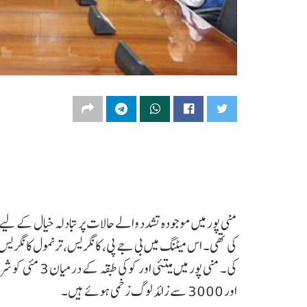
منی پور میں موجودہ تشدد والے حالات پر تبادلہ خیال کے لی
کی تھی۔ اس میٹنگ میں بی جے پی، کانگریس، ترنمول کانگریس
اور 3000 سے زائد لوگ زخمی ہوئے ہیں۔