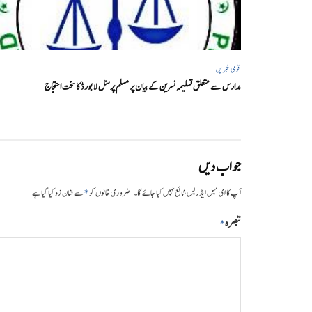
قومی خبریں
مدارس سے متعلق تسلیمہ نسرین کے بیان پر مسلم پرسنل لا بورڈ کا سخت احتجاج
جواب دیں
*
آپ کا ای میل ایڈریس شائع نہیں کیا جائے گا۔
ضروری خانوں کو
سے نشان زد کیا گیا ہے
تبصرہ
*