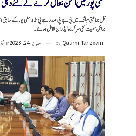
منی پورمیں امن بحال کرنے کے لئے دہلی م
کل جماعتی میٹنگ میں بی جے پی صدر جے پی نڈا، منی پور کے سابق وزیر ا
برائن سمیت کئی سرکردہ لیڈران شامل ہوئے۔
Qaumi Tanzeem
by
جون 24, 2023
in
قومی