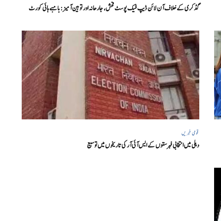
گڈکری کے خلاف آن لائن ڈیپ فیک پوسٹ فحش، جارحانہ اور توہین آمیز:بامبے ہائی کورٹ
قومی خبریں
دہلی میں انتخابی فہرستوں کے ایس آئی آر کی تاریخوں میں توسیع