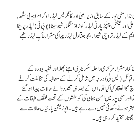
ا، منی پور کے سابق وزیر اعلیٰ اور کانگریس لیڈر اوکرام ایبوبی سنگھ،
ور نیشنل پیپلز پارٹی لیڈر کونراڈ سنگما، شیوسینا (یو بی ٹی) لیڈر پرینکا
کے لیڈر تروچی شیوا، بیجو جنتا دل لیڈر پیناکی مشرا، عآپ لیڈر سنجے
 کمار مشرا، مرکزی داخلہ سکریٹری اجئے بھلا اور خفیہ بیورو کے
ت قبائل (ایس ٹی) درجہ میں شامل کرنے کے مطالبہ کی مخالفت کرنے
عہ 3 مئی کو ’قبائلی اتحاد مارچ‘ کا انعقاد کیا گیا تھا، اس کے بعد ہی تشدد والے حالات پیدا ہو گئے
ا تھا اور منی پور میں امن بحالی کی کوششوں کے تحت مختلف طبقات کے
ہتر ہوتے دکھائی نہیں دے رہے ہیں۔ اپوزیشن پارٹیاں حالات سے
اتار تنقید کر رہی ہیں۔