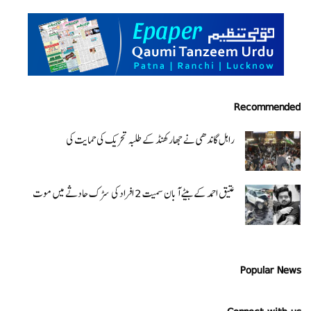
Recommended
راہل گاندھی نے جھارکھنڈ کے طلبہ تحریک کی حمایت کی
عتیق احمد کے بیٹے آبان سمیت 2 افراد کی سڑک حادثے میں موت
Popular News