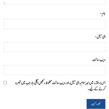
نام
*
ای میل
*
ویب‌ سائٹ
اس براؤزر میں میرا نام، ای میل، اور ویب سائٹ محفوظ رکھیں اگلی بار جب میں تبصرہ
کرنے کےلیے۔