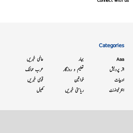
Connect with us
Categories
Aaa
بہار
عالمی خبریں
اتر پردیش
تعلیم و روزگار
عرب ممالک
ادبیات
خواتین
قومی خبریں
انٹرٹینمنٹ
ریاستی خبریں
کھیل
Grievance
Terms & Conditions
Advertise
About
Contact
Letter to Editor