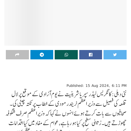
Published: 15 Aug 2024, 6:11 PM
نئی دہلی: کانگریس لیڈر سپریا شرینیت نے یوم آزادی کے موقع پر لال
قلعہ کی فصیل سے وزیر اعظم نریندر مودی کے خطاب پر نکتہ چینی کی۔
صحافیوں سے بات کرتے ہوئے انہوں نے کہا کہ وزیراعظم صرف شگوفہ
چھوڑتے ہیں۔ زمینی سطح پر کیا ہو رہا ہے، عوام کے مفاد میں کیا اقدامات