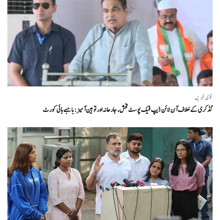
قومی خبریں
گڈکری کے خلاف آن لائن ڈیپ فیک پوسٹ فحش، جارحانہ اور توہین آمیز:بامبے ہائی کورٹ