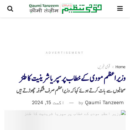
ADVERTISEMENT
Home
قومی خبریں
وزیر اعظم مودی کے خطاب پر سپریا شرینیت کا طنز
صحافیوں سے بات کرتے ہوئے کہا کہ وزیراعظم صرف شگوفہ چھوڑتے ہیں
Qaumi Tanzeem
by
اگست 15, 2024