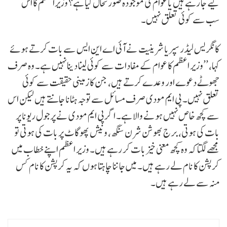
کیے جا رہے ہیں یا عوام کی موجودہ صورتحال کیا ہے؟ وزیراعظم کا اس
سب سے کوئی تعلق نہیں۔
کانگریس لیڈر سپریا شرینیت نے آئی اے این ایس سے بات کرتے ہوئے
کہا، ’’وزیر اعظم کا عوام کے مفادات سے کوئی لینا دینا نہیں ہے۔ وہ صرف
جھوٹے دعوے اور وعدے کرتے ہیں، جن کا زمینی حقیقت سے کوئی
تعلق نہیں۔ پی ایم مودی صرف مسائل سے توجہ ہٹانا جانتے ہیں لیکن اس
سے کچھ خاص نہیں ہونے والا ہے۔ اگر پی ایم مودی نے پرجول ریونا پر
بات کی ہوتی، برج بھوشن شرن سنگھ، ونیش پھوگاٹ پر بات کی ہوتی تو
مجھے لگتا کہ وہ کچھ معنی خیز بات کر رہے ہیں۔ وزیر اعظم اپنے خطاب میں
کرپشن کا نام لے رہے ہیں۔ میں جاننا چاہتا ہوں کہ یہ کرپشن کا نام کس
منہ سے لے رہے ہیں۔