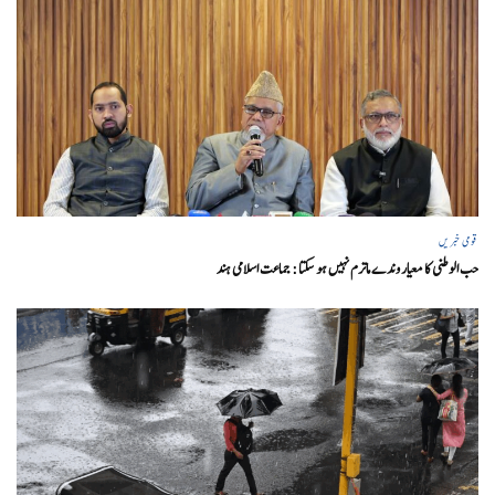
قومی خبریں
حب الوطنی کا معیار وندے ماترم نہیں ہو سکتا : جماعت اسلامی ہند