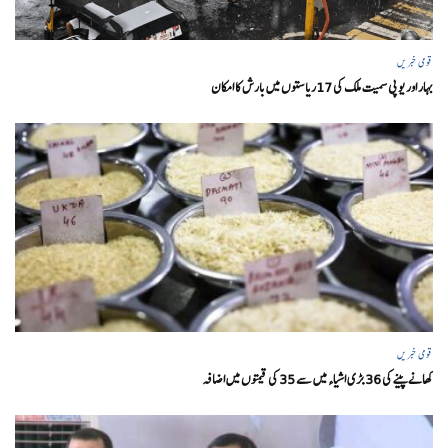
قومی خبریں
بہار اور یو پی سمیت ملک کی 17ریاستوں میں بارش کا امکان
قومی خبریں
کھانے پینے کی 36 بڑی اشیاء میں سے 35 کی قیمتوں میں اضافہ