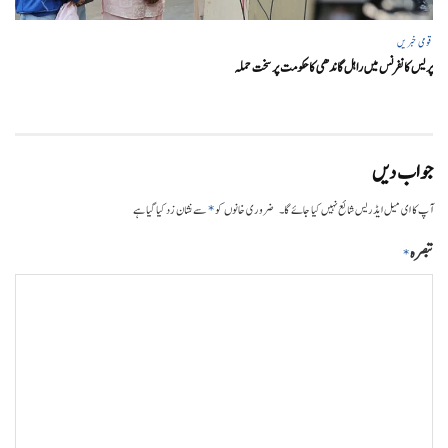
قومی خبریں
پریس کانفرنس میں راہل گاندھی کا حکومت پر سخت حملہ
جواب دیں
*
آپ کا ای میل ایڈریس شائع نہیں کیا جائے گا۔
ضروری خانوں کو
سے نشان زد کیا گیا ہے
تبصرہ
*