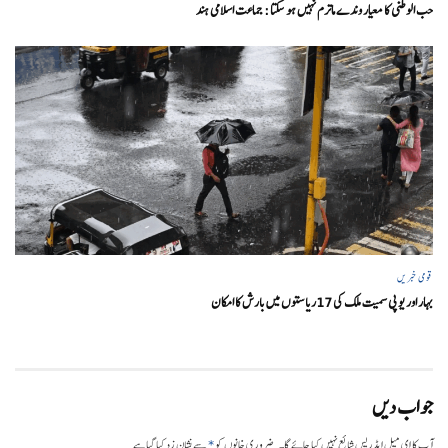
حب الوطنی کا معیار وندے ماترم نہیں ہو سکتا : جماعت اسلامی ہند
قومی خبریں
بہار اور یو پی سمیت ملک کی 17ریاستوں میں بارش کا امکان
جواب دیں
*
آپ کا ای میل ایڈریس شائع نہیں کیا جائے گا۔
ضروری خانوں کو
سے نشان زد کیا گیا ہے