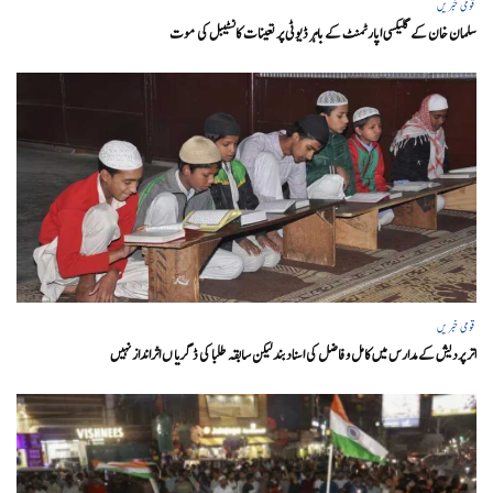
قومی خبریں
سلمان خان کے گلیکسی اپارٹمنٹ کے باہر ڈیوٹی پر تعینات کانسٹیبل کی موت
قومی خبریں
اتر پردیش کےمدارس میں کامل و فاضل کی اسناد بند لیکن سابقہ طلبا کی ڈگریا ں اثرانداز نہیں