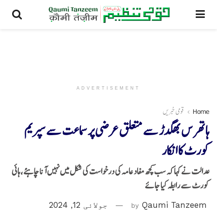
ADVERTISEMENT
Home
قومی خبریں
ہاتھرس بھگدڑ سے متعلق عرضی پر سماعت سے سپریم
کورٹ کاانکار
عدالت نے کہا کہ سب کچھ مفاد عامہ کی درخواست کی شکل میں نہیں آنا چاہئے،ہائی
کورٹ سے رابطہ کیا جائے
Qaumi Tanzeem
by
جولائی 12, 2024