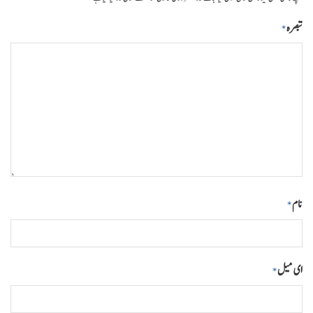
تبصرہ
*
نام
*
ای میل
*