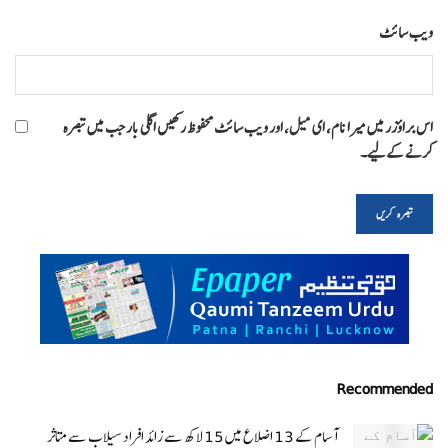
ویب‌ سائٹ
اس براؤزر میں میرا نام، ای میل، اور ویب سائٹ محفوظ رکھیں اگلی بار جب میں تبصرہ
کرنے کےلیے۔
Recommended
آسام کے 13 اضلاع میں 15 لاکھ سے زائد افراد سیلاب سے متاثر