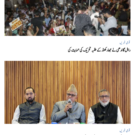
قومی خبریں
راہل گاندھی نے جھارکھنڈ کے طلبہ تحریک کی حمایت کی
قومی خبریں