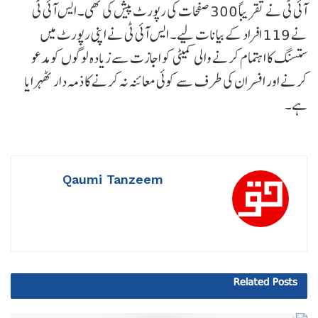
آئی ٹی نے تقریباً 300 صفحات کی رپورٹ پیش کی تھی۔ ایس آئی ٹی
نے 119 افراد کے بیانات لیے۔ ایس آئی ٹی نے اپنی رپورٹ میں
ستسنگ کا اہتمام کرنے والی کمیٹی کو اجازت سے زیادہ لوگوں کو مدعو
کرنے اور افسران کی طرف سے کوئی معائنہ نہ کرنے کا ذمہ دار ٹھہرایا
ہے۔
Qaumi Tanzeem
Related
Posts