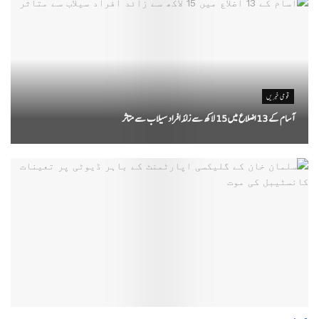
قومی خبریں
آسام کے 13 اضلاع میں 15 لاکھ سے زائد افراد سیلاب سے متاثر