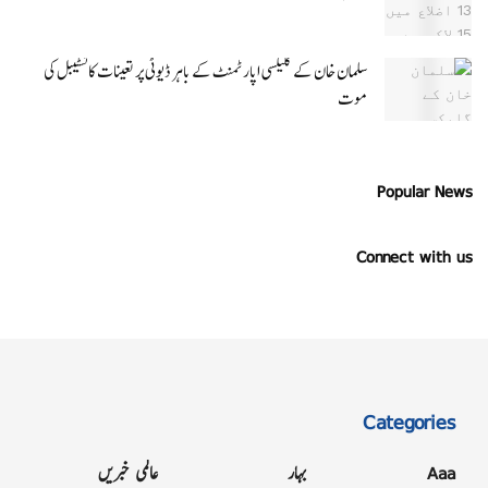
سلمان خان کے گلیکسی اپارٹمنٹ کے باہر ڈیوٹی پر تعینات کانسٹیبل کی
موت
Popular News
Connect with us
Categories
Aaa
بہار
عالمی خبریں