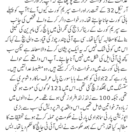
عدالت نے درخواست گزار سے پوچھا ہے کہ آپ براہ راست
آرٹیکل 32 کے تحت براہ راست سپریم کورٹ کیوں آئے؟ آپ کو پہلے
ہائی کورٹ جانا چاہئے تھا۔درخواست دائر کرنے والے شخص کی جانب
سے سپریم کورٹ کے ریٹائرڈ جج کی نگرانی میں پانچ رکنی ماہرین کی کمیٹی
بنانے کا مطالبہ کیا گیا تھا۔ سی جے آئی چندرچوڑ کی قیادت والی بنچ نے کہا کہ
اس میں کوئی شک نہیں کہ یہ ایک پریشان کرنے والا معاملہ ہے لیکن سب
کچھ پی آئی ایل کی شکل میں نہیں آنا چاہئے۔ آپ اس واقعے کے حوالے
سے ہائی کورٹ میں درخواست دائر کر سکتے ہیں، وہ مضبوط عدالتیں ہیں۔
یاد رہے کہ 2جولائی کو بھولے بابا سورج پال عرف ساکار وشو ہری کے
ستسنگ میں بھگدڑ مچ گئی تھی۔ اس میں 121 لوگوں کی موت ہو گئی
تھی، جبکہ 100 سے زائد زائد افراد زخمی ہوئے تھے۔ مرنے والوں میں
زیادہ تر خواتین شامل تھیں۔ اس واقعہ پر اتر پردیش کی سب سے بڑی
اپوزیشن پارٹی سماجوادی پارٹی نے حکومت پر حملہ کرتے ہوئے تحقیقات کا
مطالبہ کیا تھا، جس کے بعد حکومت نے ایس آئی ٹی جانچ کا حکم دیا تھا۔ ایس