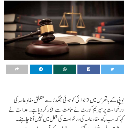
یوپی کے ہاتھرس میں 2 جولائی کو ہوئی بھگدڑ سے متعلق مفادِ عامہ کی
درخواست پر سپریم کورٹ نے سماعت سے انکار کر دیا ہے۔ عدالت نے
کہا کہ سب کچھ مفاد عامہ کی درخواست کی شکل میں نہیں آنا چاہئے۔