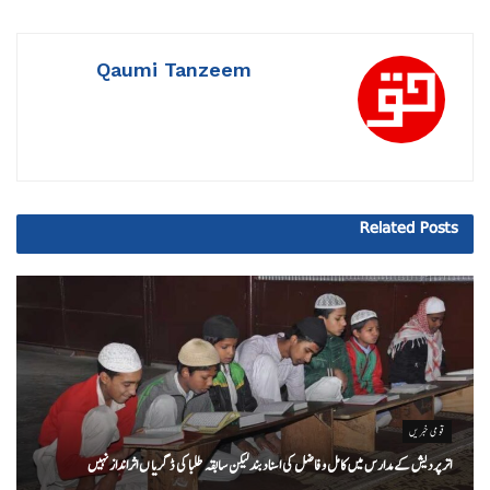
Qaumi Tanzeem
Related
Posts
قومی خبریں
اتر پردیش کےمدارس میں کامل و فاضل کی اسناد بند لیکن سابقہ طلبا کی ڈگریا ں اثرانداز نہیں