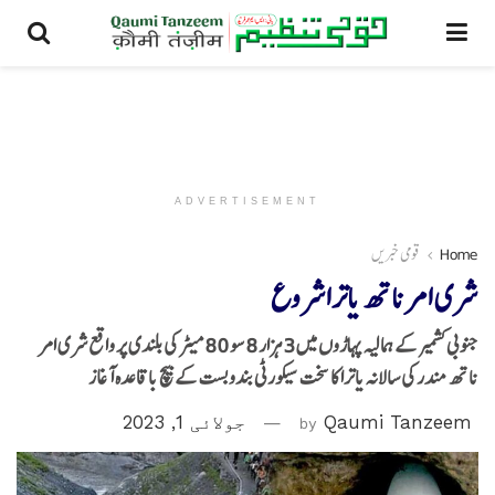
ADVERTISEMENT
Home
قومی خبریں
شری امرناتھ یاتراشروع
جنوبی کشمیر کے ہمالیہ پہاڑوں میں 3 ہزار 8 سو 80 میٹر کی بلندی پر واقع شری امر
ناتھ مندر کی سالانہ یاترا کا سخت سیکورٹی بندوبست کے بیچ باقاعدہ آغاز
Qaumi Tanzeem
by
جولائی 1, 2023