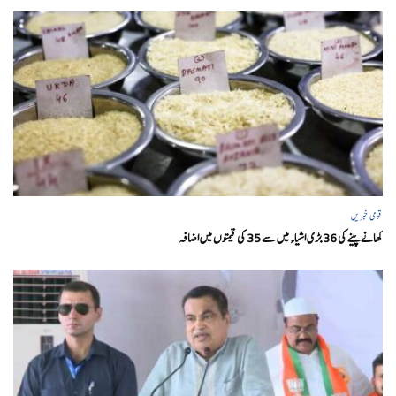
قومی خبریں
کھانے پینے کی 36 بڑی اشیاء میں سے 35 کی قیمتوں میں اضافہ