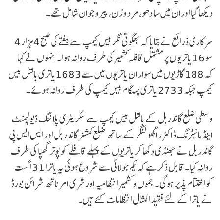
دیکھا گیا اوران میں سا دھو، مرد و زن، پیر و جوان شامل تھے۔
سرکاری ذرائع نے بتایا کہ بھگوتی نگر بیس کیمپ سے ہفتے کی صبح 4 ہزار 4
سو 16 یاتریوں پر مشتمل قافلہ کشمیر کی طرف روانہ ہوا۔ انہوں نے کہا
کہ 188 گاڑیوں میں سوار ان یاتریوں میں سے 1683 یاتری بالتل بیس
کیمپ جبکہ 2733 یاتری پہلگام بیس کیمپ کی طرف روانہ ہوئے۔
وسطی ضلع گاندربل کے بالتل بیس کیمپ سے سکریٹری پلاننگ ڈیولپمنٹ
اینڈ مانیٹرنگ ڈاکٹر راگھو لنگر کے ساتھ ضلع کمشنر گاندربل اور ایس ایس پی
گاندربل نے جھنڈی دکھا کر یاتریوں کے پہلے قافلے کو پوتر گھپا کی طرف
روانہ کیا۔ قابل ذکر ہے کہ یکم جولائی سے شروع ہوئی یہ یاترا 31 اگست
کو اختتام پذیر ہوگی۔ جموں و کشمیر انتظامیہ اور شری امرناتھ شرائن بورڈ
نے یاترا کے لئے فقید المثال انتظامات کئے ہیں۔