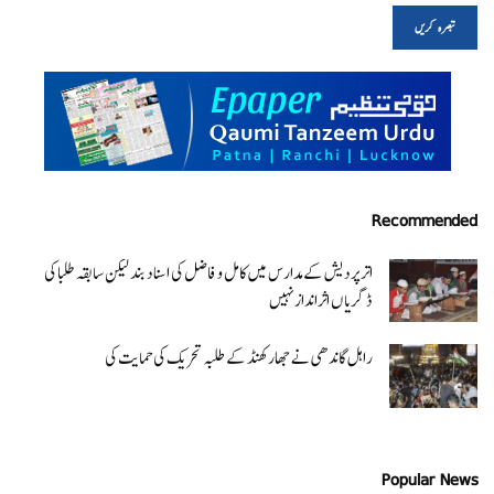
Recommended
اتر پردیش کےمدارس میں کامل و فاضل کی اسناد بند لیکن سابقہ طلبا کی
ڈگریا ں اثرانداز نہیں
راہل گاندھی نے جھارکھنڈ کے طلبہ تحریک کی حمایت کی
Popular News