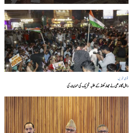
قومی خبریں
راہل گاندھی نے جھارکھنڈ کے طلبہ تحریک کی حمایت کی