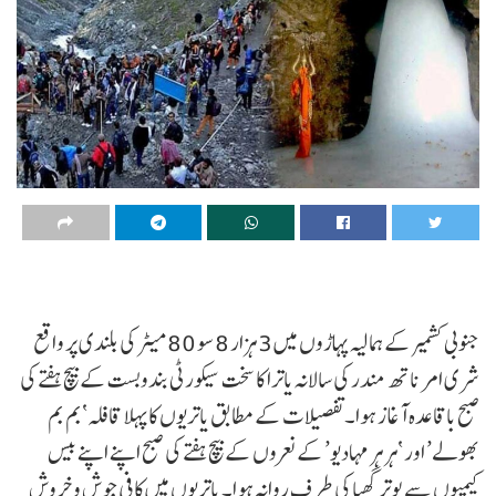
جنوبی کشمیر کے ہمالیہ پہاڑوں میں 3 ہزار 8 سو 80 میٹر کی بلندی پر واقع
شری امر ناتھ مندر کی سالانہ یاترا کا سخت سیکورٹی بندوبست کے بیچ ہفتے کی
صبح باقاعدہ آغاز ہوا۔ تفصیلات کے مطابق یاتریوں کا پہلا قافلہ ‘بم بم
بھولے’ اور ‘ہر ہر مہادیو’ کے نعروں کے بیچ ہفتے کی صبح اپنے اپنے بیس
کیمپوں سے پوتر گھپا کی طرف روانہ ہوا۔ یاتریوں میں کافی جوش و خروش