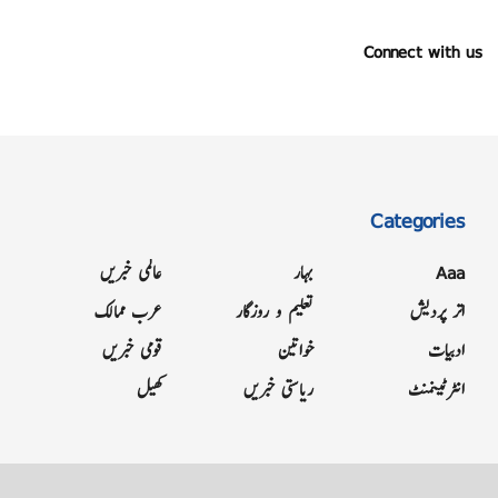
Connect with us
Categories
Aaa
بہار
عالمی خبریں
اتر پردیش
تعلیم و روزگار
عرب ممالک
ادبیات
خواتین
قومی خبریں
انٹرٹینمنٹ
ریاستی خبریں
کھیل