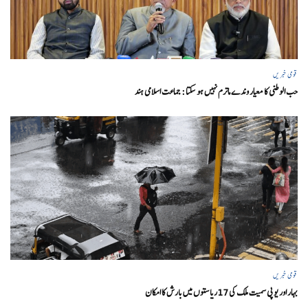
قومی خبریں
حب الوطنی کا معیار وندے ماترم نہیں ہو سکتا : جماعت اسلامی ہند
قومی خبریں
بہار اور یو پی سمیت ملک کی 17ریاستوں میں بارش کا امکان