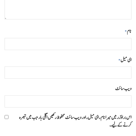
نام
*
ای میل
*
ویب‌ سائٹ
اس براؤزر میں میرا نام، ای میل، اور ویب سائٹ محفوظ رکھیں اگلی بار جب میں تبصرہ
کرنے کےلیے۔