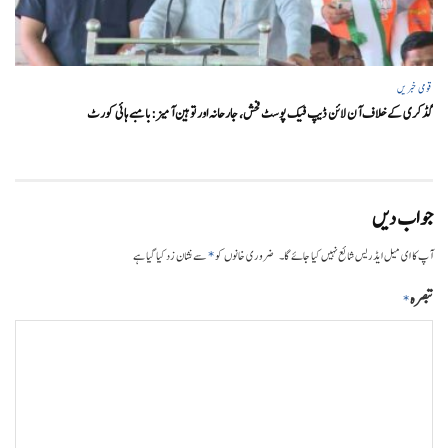
قومی خبریں
گڈکری کے خلاف آن لائن ڈیپ فیک پوسٹ فحش، جارحانہ اور توہین آمیز:بامبے ہائی کورٹ
جواب دیں
*
آپ کا ای میل ایڈریس شائع نہیں کیا جائے گا۔
ضروری خانوں کو
سے نشان زد کیا گیا ہے
تبصرہ
*