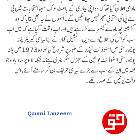
ماہ ہی اعلان کیا تھا کہ وہ اپنی بیماری کے باعث لوک سبھا انتخابات میں بی
جے پی کی انتخابی مہم نہیں چلاسکیں گے۔انہوں نے یہ بھی بتایا کہ وہ
گزشتہ چھ ماہ سے کینسر سے لڑ رہے ہیں اور اب وقت آگیا ہے کہ میں اب
سب کو اس کی اطلاع دے دیں۔سشیل کمار نے اپنا سیاسی کیریئر پٹنہ
یونیورسٹی میں اسٹوڈنٹ لیڈر کے طور پر شروع کیا تھا وہ 1973 میں پٹنہ
یونیورسٹی اسٹوڈنٹ یونین کے جنرل سکریٹری بنے۔ جبکہ لالو پرساد یادو جو
بعد میں ان کے سب سے بڑے سیاسی حریف بن کر سامنے آئے، اس
وقت یونین کے صدر تھے۔
Qaumi Tanzeem