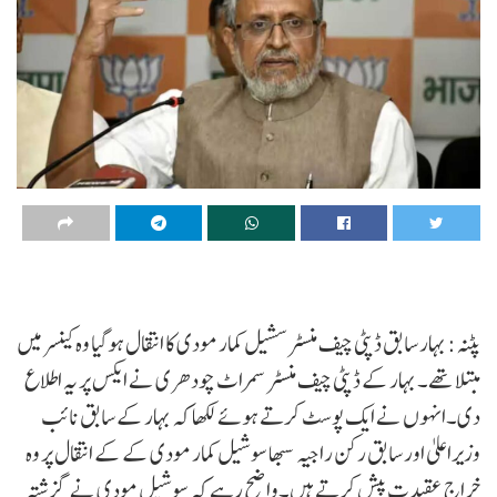
پٹنہ: بہار سابق ڈپٹی چیف منسٹر سشیل کمار مودی کا انتقال ہوگیا وہ کینسر میں
مبتلا تھے۔ بہار کے ڈپٹی چیف منسٹر سمراٹ چودھری نے ایکس پر یہ اطلاع
دی۔انہوں نے ایک پوسٹ کرتے ہوئے لکھا کہ بہار کے سابق نائب
وزیراعلیٰ اور سابق رکن راجیہ سبھا سوشیل کمار مودی کے کے انتقال پر وہ
خراج عقیدت پیش کرتےہیں۔واضح رہے کہ سوشیل مودی نے گزشتہ