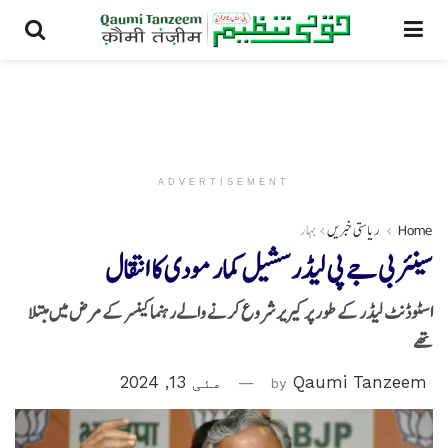
ADVERTISEMENT
Home
ریاستی خبریں
بہار
سینئر بی جے پی لیڈر سشیل کمار مودی کا انتقال
اسٹوڈنٹ لیڈر کے طور پرکیریر شروع کرنے والےرہنما کینسر کے مرض میں مبتلا
تھے
Qaumi Tanzeem
by
مئی 13, 2024