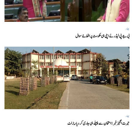
بہار
بی جے پی لیڈر نے اپنی ہی حکومت پر اٹھائے سوال
بہار
حیرت انگیزخبر ! امتحان سے پہلے ہی جاری کر دیا ریزلٹ