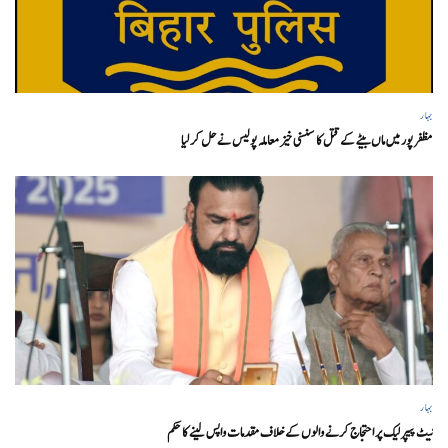
بہار
مظفر پور میں ماں بیٹے کے قتل کا سنسنی خیز معاملہ پولیس نے حل کر لیا
بہار
نیٹ پیپر لیک پر احتجاج کرنے والوں کے خلاف مقدمات واپس لینے کا حکم