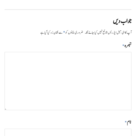
جواب دیں
*
آپ کا ای میل ایڈریس شائع نہیں کیا جائے گا۔
ضروری خانوں کو
سے نشان زد کیا گیا ہے
تبصرہ
*
نام
*