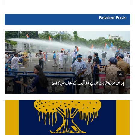
Related
Posts
بہار
پٹنہ میں بھرتی امتحانات میں بے ضابطگیوں کے خلاف طلبہ کا مارچ