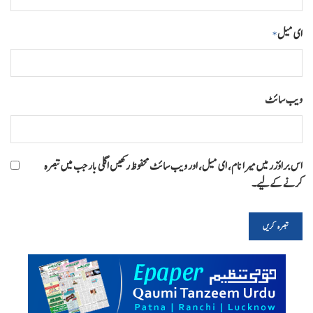
ای میل
*
ویب‌ سائٹ
اس براؤزر میں میرا نام، ای میل، اور ویب سائٹ محفوظ رکھیں اگلی بار جب میں تبصرہ
کرنے کےلیے۔