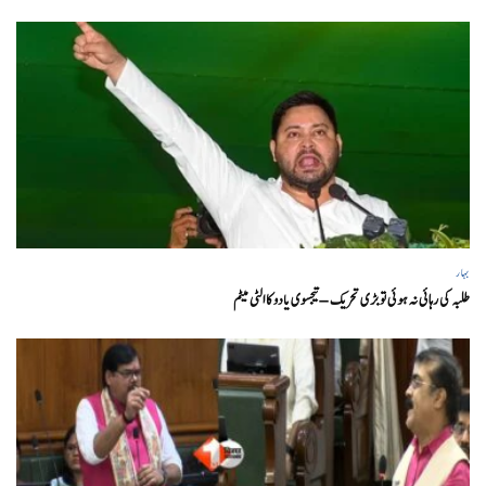
بہار
طلبہ کی رہائی نہ ہوئی تو بڑی تحریک – تیجسوی یادو کا الٹی میٹم