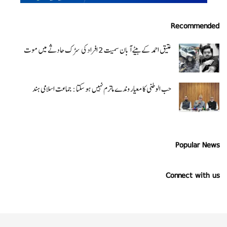
Recommended
عتیق احمد کے بیٹے آبان سمیت 2 افراد کی سڑک حادثے میں موت
حب الوطنی کا معیار وندے ماترم نہیں ہو سکتا : جماعت اسلامی ہند
Popular News
Connect with us