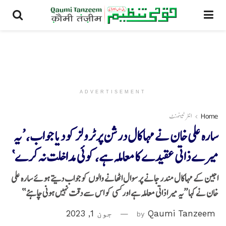
ADVERTISEMENT
Home
انٹرٹینمنٹ
سارہ علی خان نے مہاکال درشن پر ٹرولز کو دیا جواب، ’یہ
میرے ذاتی عقیدے کا معاملہ ہے، کوئی مداخلت نہ کرے‘
اجین کے مہاکال مندر جانے پر سوال اٹھانے والوں کو جواب دیتے ہوئے سارہ علی
خان نے کہا ’’یہ میرا ذاتی معاملہ ہے اور کسی کو اس سے دقت نہیں ہونی چاہئے‘‘
Qaumi Tanzeem
by
جون 1, 2023