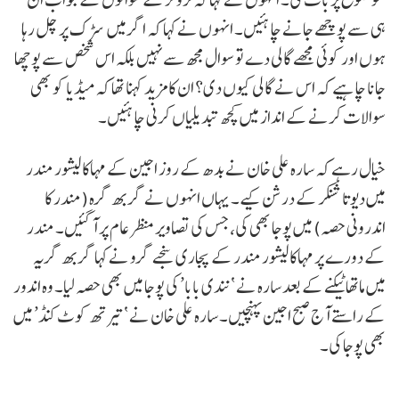
ہی سے پوچھے جانے چاہئیں۔ انہوں نے کہا کہ اگر میں سڑک پر چل رہا
ہوں اور کوئی مجھے گالی دے تو سوال مجھ سے نہیں بلکہ اس شخص سے پوچھا
جانا چاہیے کہ اس نے گالی کیوں دی؟ ان کا مزید کہنا تھا کہ میڈیا کو بھی
سوالات کرنے کے انداز میں کچھ تبدیلیاں کرنی چاہئیں۔
خیال رہے کہ سارہ علی خان نے بدھ کے روز اجین کے مہاکالیشور مندر
میں دیوتا شنکر کے درشن کیے۔ یہاں انہوں نے گربھ گرہ (مندر کا
اندرونی حصہ) میں پوجا بھی کی، جس کی تصاویر منظر عام پر آ گئیں۔ مندر
کے دورے پر مہاکالیشور مندر کے پجاری سنجے گرو نے کہا گربھ گریہ
میں ماتھا ٹیکنے کے بعد سارہ نے ‘نندی بابا’ کی پوجا میں بھی حصہ لیا۔ وہ اندور
کے راستے آج صبح اجین پہنچیں۔ سارہ علی خان نے ‘تیرتھ کوٹ کنڈ’ میں
بھی پوجا کی۔