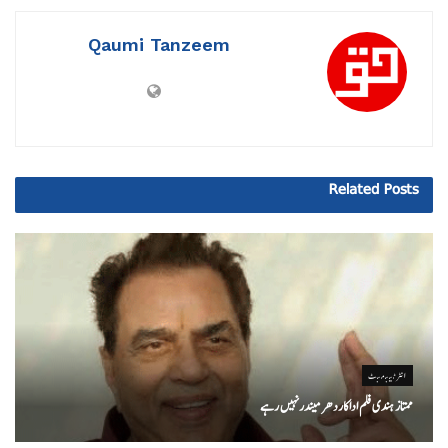
Qaumi Tanzeem
Related
Posts
انٹرٹینمنٹ
ممتاز ہندی فلم اداکاردھرمیندرنہیں رہے