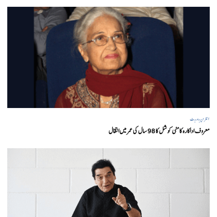
انٹرٹینمنٹ
معروف اداکارہ کامنی کوشل کا 98 سال کی عمر میں انتقال