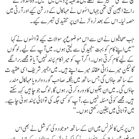
بچ کے’ کی تشہیر کے سلسلے میں مدھیہ پردیش میں تھیں۔ وہ اندور کے
راستے اجین گئی تھی جہاں انہوں نے مہاکال کے درشن کیے اور آرتی میں
حصہ لیا۔ اس کے بعد ٹرولز نے ان پر تنقیدی تبصرے کیے۔
جب صحافیوں نے ان سے اس موضوع پر سوالات کیے تو انہوں نے کہا
’’میں اپنے کام کو بہت سنجیدگی سے لیتی ہوں۔ میں آپ کے لیے، لوگوں
کے لیے کام کرتی ہوں۔ اگر آپ کو میرا کام پسند نہیں آیا تو مجھے برا لگے
گا لیکن میرے ذاتی عقائد میرے اپنے ہیں۔ میں اجمیر شریف اسی عقیدت
کے ساتھ جاؤں گی جس ساتھ میں بنگلہ صاحب گوردوارہ یا مہاکال مندر
جاؤں گی۔ میں ان جگہوں کا دورہ کرتی رہوں گا، لوگ جو چاہیں کہہ سکتے
ہیں، مجھے کوئی مسئلہ نہیں ہے، آپ کو کسی جگہ کی توانائی پسند ہونی چاہیے،
میں توانائی میں یقین رکھتی ہوں۔‘‘
اس پریس کانفرنس میں ان کے ساتھ موجود وکی کوشل نے بھی اس
موضوع پر بات کی۔ انہوں نے کہا کہ ٹرولز کے سوالوں کے جواب ان