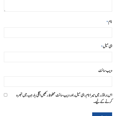
نام
*
ای میل
*
ویب‌ سائٹ
اس براؤزر میں میرا نام، ای میل، اور ویب سائٹ محفوظ رکھیں اگلی بار جب میں تبصرہ
کرنے کےلیے۔