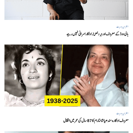
انٹرٹینمنٹ
بالی ووڈ کے معروف اور ہر دلعزیز اداکار اسرانی نہیں رہے
انٹرٹینمنٹ
معروف اداکارہ سندھیا شانتارام کا 87 سال کی عمر میں انتقال