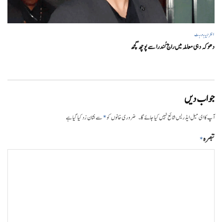
انٹرٹینمنٹ
دھوکہ دہی معاملہ میں راج کُندرا سے پوچھ گچھ
جواب دیں
*
آپ کا ای میل ایڈریس شائع نہیں کیا جائے گا۔
ضروری خانوں کو
سے نشان زد کیا گیا ہے
تبصرہ
*