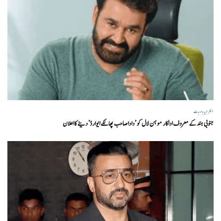
انٹرٹینمنٹ
جنوبی ہند کے معروف اداکار موہن لال کو ’داداصاحب پھالکے ایوارڈ‘ دینے کا اعلان