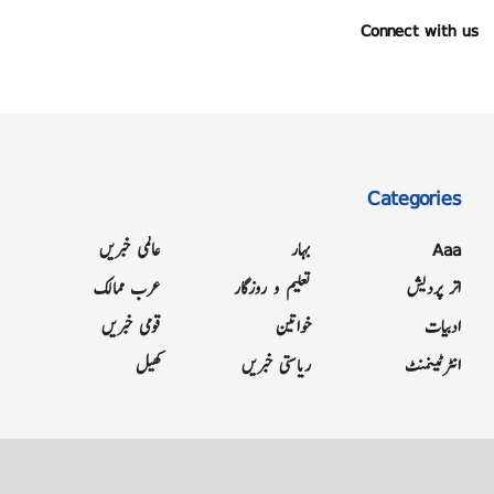
Connect with us
Categories
Aaa
بہار
عالمی خبریں
اتر پردیش
تعلیم و روزگار
عرب ممالک
ادبیات
خواتین
قومی خبریں
انٹرٹینمنٹ
ریاستی خبریں
کھیل
Grievance
Terms & Conditions
Advertise
About