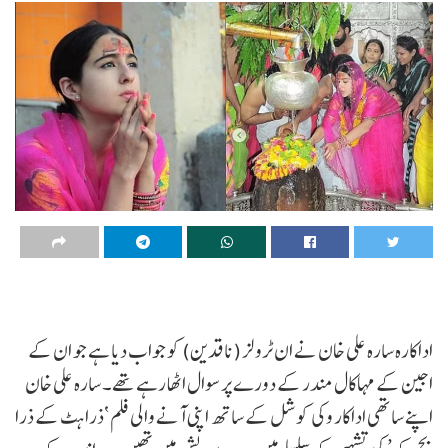
اداکارہ سارہ علی خان نے ان ٹرولز (ناقدین) کو جواب دیا ہے جو ان کے
اجین کے مہاکال مندر کے دورے پر سوال اٹھا رہے تھے۔ سارہ علی خان
اپنے ساتھی اداکار وکی کوشل کے ساتھ اپنی آنے والی فلم ‘ذرا ہٹ کے ذرا