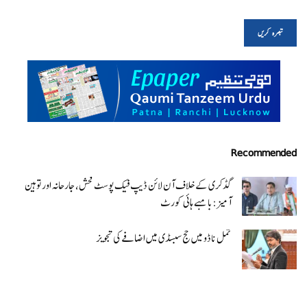
Recommended
گڈکری کے خلاف آن لائن ڈیپ فیک پوسٹ فحش، جارحانہ اور توہین
آمیز:بامبے ہائی کورٹ
تمل ناڈو میں حج سبسڈی میں اضافے کی تجویز