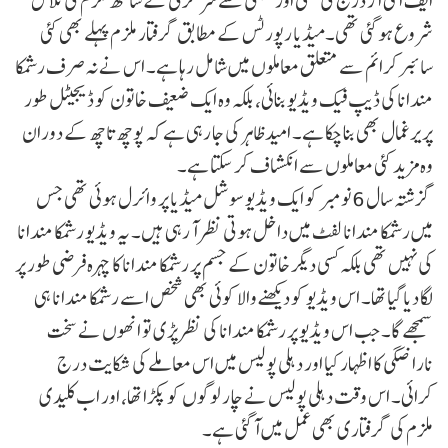
ایف آئی آر درج کی تھی اور تبھی سے سرگرمی کے ساتھ ملزم کی تلاش
شروع ہو گئی تھی۔میڈیا رپورٹس کے مطابق گرفتار ملزم پہلے بھی کئی
سائبر کرائم سے متعلق معاملوں میں شامل رہا ہے۔ اس نے نہ صرف رشمکا
مندانا کی ڈیپ فیک ویڈیو بنائی، بلکہ وہ ایک ضعیف خاتون کو ڈیجیٹل طور
پر یرغمال بھی بنا چکا ہے۔ امید ظاہر کی جا رہی ہے کہ پوچھ تاچھ کے دوران
وہ مزید کئی معاملوں سے انکشاف کر سکتا ہے۔
گزشتہ سال 6 نومبر کو ایک ویڈیو سوشل میڈیا پر وائرل ہوئی تھی جس
میں رشمکا مندانا لفٹ میں داخل ہوتی نظر آ رہی ہیں۔ یہ ویڈیو رشمکا مندانا
کی نہیں تھی بلکہ کسی دیگر خاتون کے جسم پر رشمکا مندانا کا چہرہ فرضی طور پر
لگا دیا گیا تھا۔ اس ویڈیو کو دیکھنے والا کوئی بھی شخص اسے رشمکا مندانا ہی
سمجھے گا۔ جب اس ویڈیو پر رشمکا مندانا کی نظر پڑی تو انھوں نے سخت
ناراضگی کا اظہار کیا اور دہلی پولیس میں اس معاملے کی شکایت درج
کرائی۔ اس وقت دہلی پولیس نے چار لوگوں کو پکڑا تھا، اور اب کلیدی
ملزم کی گرفتاری بھی عمل میں آ گئی ہے۔