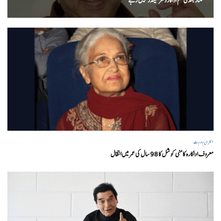
ممتاز ہندی فلم اداکاردھرمیندرنہیں رہے
انٹرٹینمنٹ
معروف اداکارہ کامنی کوشل کا 98 سال کی عمر میں انتقال