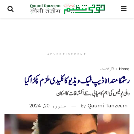
ADVERTISEMENT
Home
انٹرٹینمنٹ
رشمکا مندانا ڈیپ فیک ویڈیو کا کلیدی ملزم پکڑاگیا
دہلی پولیس کی اہم کامیابی ،نئے انکشافات کا امکان
Qaumi Tanzeem
by
جنوری 20, 2024