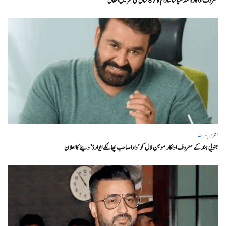
معروف اداکارہ سندھیا شانتارام کا 87 سال کی عمر میں انتقال
انٹرٹینمنٹ
جنوبی ہند کے معروف اداکار موہن لال کو ’داداصاحب پھالکے ایوارڈ‘ دینے کا اعلان