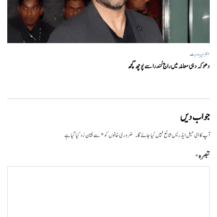
انٹرٹینمنٹ
دھوکہ دہی معاملہ میں راج کُندرا سے پوچھ گچھ
جواب دیں
*
آپ کا ای میل ایڈریس شائع نہیں کیا جائے گا۔
ضروری خانوں کو
سے نشان زد کیا گیا ہے
تبصرہ
*