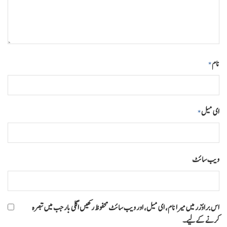
نام
*
ای میل
*
ویب‌ سائٹ
اس براؤزر میں میرا نام، ای میل، اور ویب سائٹ محفوظ رکھیں اگلی بار جب میں تبصرہ
کرنے کےلیے۔