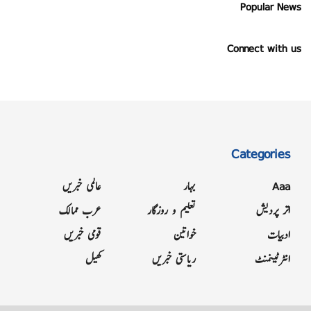
Popular News
Connect with us
Categories
Aaa
بہار
عالمی خبریں
اتر پردیش
تعلیم و روزگار
عرب ممالک
ادبیات
خواتین
قومی خبریں
انٹرٹینمنٹ
ریاستی خبریں
کھیل