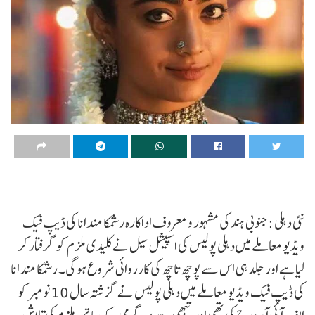
نئی دہلی :جنوبی ہند کی مشہور و معروف اداکارہ رشمکا مندانا کی ڈیپ فیک
ویڈیو معاملے میں دہلی پولیس کی اسپیشل سیل نے کلیدی ملزم کو گرفتار کر
لیا ہے اور جلد ہی اس سے پوچھ تاچھ کی کارروائی شروع ہوگی۔ رشمکا مندانا
کی ڈیپ فیک ویڈیو معاملے میں دہلی پولیس نے گزشتہ سال 10 نومبر کو