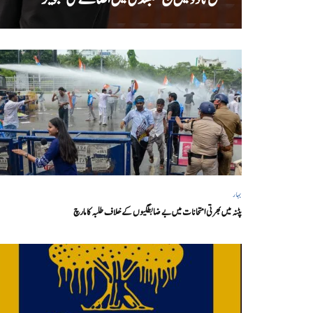
بہار
پٹنہ میں بھرتی امتحانات میں بے ضابطگیوں کے خلاف طلبہ کا مارچ