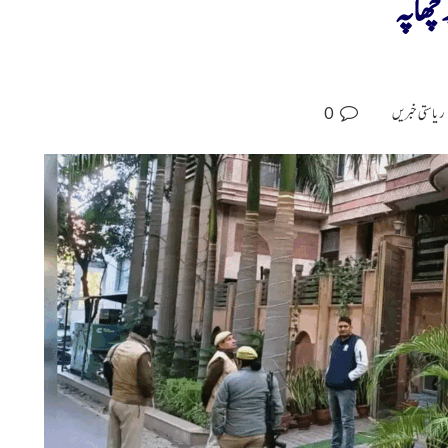
 چھاپہ
0
ریاستی خبریں