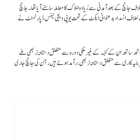
 جانچ کے بعد آمدنی سے زیادہ املاک کا معاملہ سامنے آیا تھا۔ جانچ
ے خلاف انسداد بدعنوانی ایکٹ کے تحت یوپی ویجی لینس ڈپارٹمنٹ نے
تھ ساتھ ان کے کنبہ کے غیر ملکی دورہ سے متعلق دستاویز بھی ملے
یمہ پالیسی اور دیگر سرمایہ کاری سے متعلق دستاویز بھی برآمد ہوئے ہیں، جن کی جانچ جاری