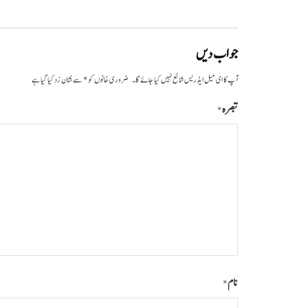
جواب دیں
*
آپ کا ای میل ایڈریس شائع نہیں کیا جائے گا۔
ضروری خانوں کو
سے نشان زد کیا گیا ہے
تبصرہ
*
نام
*