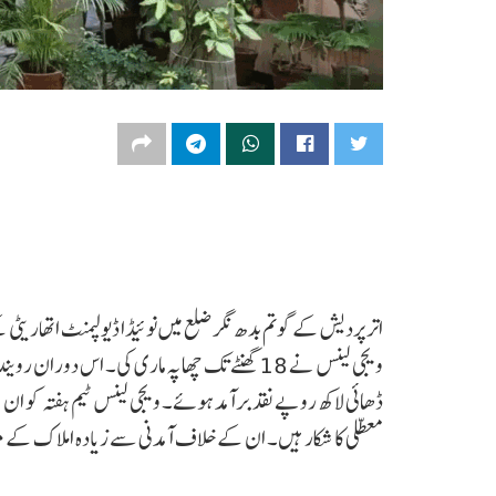
اتر پردیش کے گوتم بدھ نگر ضلع میں نوئیڈا ڈیولپمنٹ اتھاریٹی ک
ڈھائی لاکھ روپے نقد برآمد ہوئے۔ ویجی لینس ٹیم ہفتہ کو ان کے
معطلی کا شکار ہیں۔ ان کے خلاف آمدنی سے زیادہ املاک کے م