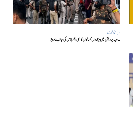
ریاستی خبریں
مدھیہ پردیش میں ہزاروں کسانوں کا سی ایم ہاؤس کی جانب مارچ