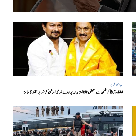
ریاستی خبریں
اداکارہ تریشا کرشنن سے متعلق ناشائستہ بیان پر اودے ندھی اسٹالن کو شدید تنقید کا سامنا