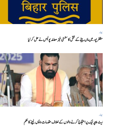
بہار
مظفر پور میں ماں بیٹے کے قتل کا سنسنی خیز معاملہ پولیس نے حل کر لیا
بہار
نیٹ پیپر لیک پر احتجاج کرنے والوں کے خلاف مقدمات واپس لینے کا حکم