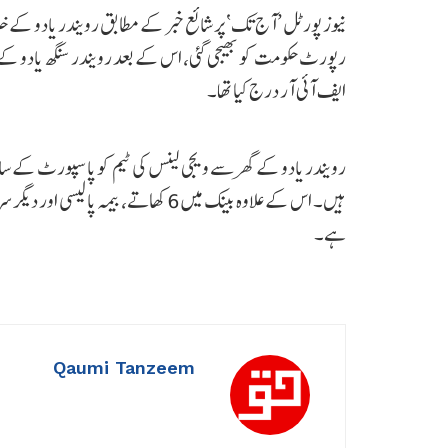
نیوز پورٹل ’آج تک‘ پر شائع خبر کے مطابق رویندر یادو کے خلاف
رپورٹ حکومت کو بھیجی گئی، اس کے بعد رویندر سنگھ یادو ک
ایف آئی آر درج کیا تھا۔
رویندر یادو کے گھر سے ویجی لینس کی ٹیم کو پاسپورٹ کے سا
ہیں۔ اس کے علاوہ بینک میں 6 کھاتے، ب
ہے۔
Qaumi Tanzeem