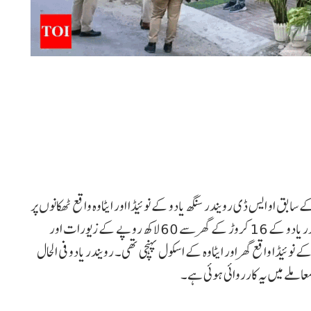
ے سابق او ایس ڈی رویندر سنگھ یادو کے نوئیڈا اور ایٹاوہ واقع ٹھکانوں پر
ویجی لینس نے 18 گھنٹے تک چھاپہ ماری کی۔ اس دوران رویندر یادو کے 16 کروڑ کے گھر سے 60 لاکھ روپے کے زیورات اور
 نوئیڈا واقع گھر اور ایٹاوہ کے اسکول پہنچی تھی۔ رویندر یادو فی الحال
عاملے میں یہ کارروائی ہوئی ہے۔