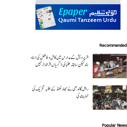
Recommended
اتر پردیش کےمدارس میں کامل و فاضل کی اسناد
بند لیکن سابقہ طلبا کی ڈگریا ں اثرانداز نہیں
راہل گاندھی نے جھارکھنڈ کے طلبہ تحریک کی
حمایت کی
Popular News