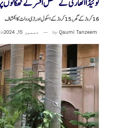
نوئیڈا اتھارٹی کے معطل افسر کے ٹھکانوں پر
16 کروڑ کے گھر، 15 کروڑ کے اسکول اور بڑی دولت کا انکشاف
Qaumi Tanzeem
by
دسمبر 15, 2024
in