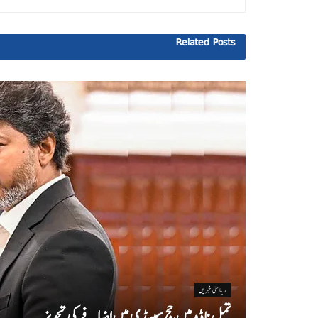
Related
Posts
ریاستی خبریں
تمل ناڈو میں حج سبسڈی میں اضافے کی تجویز