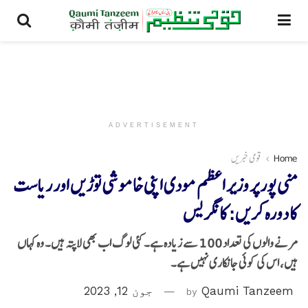
ADVERTISEMENT
Home
قومی خبریں
منی پور پر وزیر اعظم مودی اپنی خاموشی توڑیں اور ریاست
کا دورہ کریں: کانگریس
مرنے والوں کی تعداد 100 سے زیادہ ہے۔ کئی لوگ اب بھی لاپتہ ہیں۔ وہ کہاں
ہیں، اس کی کوئی جانکاری نہیں ہے۔
Qaumi Tanzeem
by
جون 12, 2023