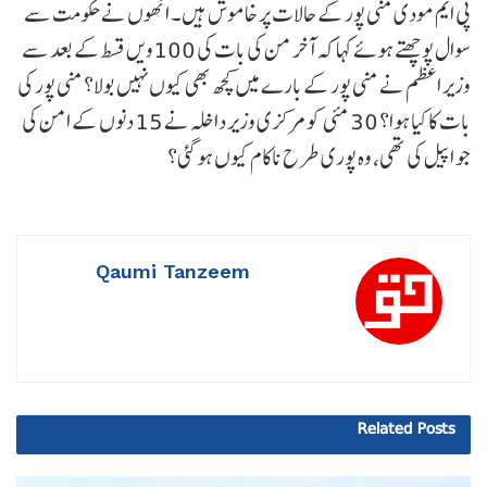
پی ایم مودی منی پور کے حالات پر خاموش ہیں۔ انھوں نے حکومت سے
سوال پوچھتے ہوئے کہا کہ آخر من کی بات کی 100ویں قسط کے بعد سے
وزیر اعظم نے منی پور کے بارے میں کچھ بھی کیوں نہیں بولا؟ منی پور کی
بات کا کیا ہوا؟ 30 مئی کو مرکزی وزیر داخلہ نے 15 دنوں کے امن کی
جو اپیل کی تھی، وہ پوری طرح ناکام کیوں ہو گئی؟
Qaumi Tanzeem
Related
Posts