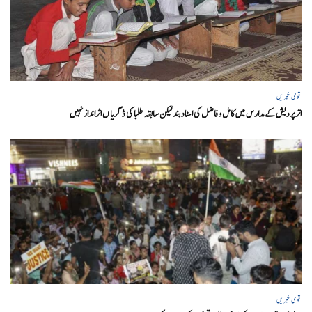
قومی خبریں
اتر پردیش کےمدارس میں کامل و فاضل کی اسناد بند لیکن سابقہ طلبا کی ڈگریا ں اثرانداز نہیں
قومی خبریں