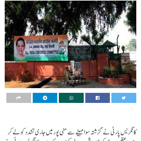
کانگریس پارٹی نے گزشتہ سوا مہینے سے منی پور میں جاری تشدد کو لے کر