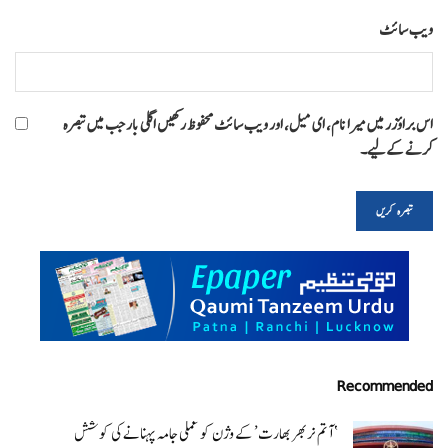
ویب‌ سائٹ
اس براؤزر میں میرا نام، ای میل، اور ویب سائٹ محفوظ رکھیں اگلی بار جب میں تبصرہ
کرنے کےلیے۔
Recommended
‘ آتم نربھر بھارت’ کے وژن کو عملی جامہ پہنانے کی کوشش