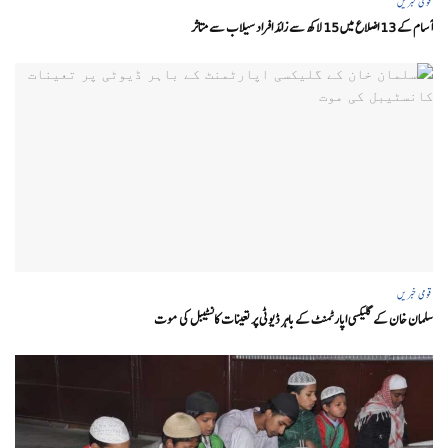
قومی خبریں
آسام کے 13 اضلاع میں 15 لاکھ سے زائد افراد سیلاب سے متاثر
قومی خبریں
سلمان خان کے گلیکسی اپارٹمنٹ کے باہر ڈیوٹی پر تعینات کانسٹیبل کی موت