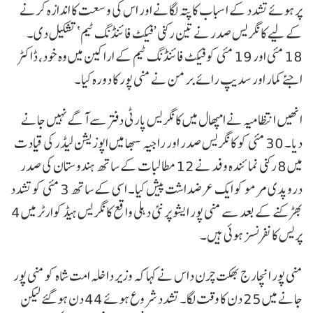
پر ہوئے تشدد کے اسباب کا پتہ لگانے اور اس کی وسعت کا اندازہ کرنے
کے لیے کانگریس صدر نے تین رکنی ’فیکٹ فائنڈنگ ٹیم‘تشکیل دی۔
18 مئی اور 19 مئی کو فیکٹ فائنڈنگ ٹیم کے اراکین میں وہ خود، ڈاکٹر
اجئے کمار اور سدیپ رائے برمن نے منی پور کا دورہ کیا۔
انھیں انتظامیہ نے امپھال میں کانگریس پارٹی دفتر سے آگے نہیں جانے
دیا۔ 30 مئی کو کانگریس صدر اور راجیہ سبھا میں اپوزیشن لیڈر کی قیادت
میں 8 رکنی نمائندہ وفد نے 12 مطالبات کے ساتھ ہندوستان کی صدر
دروپدی مرمو کو ایک عرضداشت پیش کیا۔ اسی کے ساتھ 3 مئی کو تشدد
بھڑکنے کے بعد سے منی پور ایشو پر نئی دہلی واقع کانگریس ہیڈکوارٹر میں 4
پریس کانفرنسز ہوئی ہیں۔
منی پور انچارج بھکت چرن داس نے کہا کہ وزیر داخلہ امت شاہ کو منی پور
جانے میں 25 دن کا وقت لگا۔ تشدد شروع ہوئے 44 دن ہو گئے لیکن