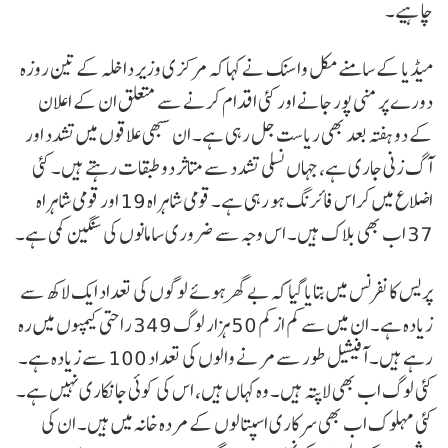
چاہیے۔
میڈیا کے سامنے مکل واسنک نے کہا کہ مرکزی وزیر داخلہ کے تین روزہ
دورے پر منی پور جانے اور کئی اقدام کرنے سے متعلق ان کے اعلان
کے دو ہفتہ بعد بھی ریاست جل رہی ہے۔ ان سبھی علاقوں میں تشدد اور
آگ زنی جاری ہے، جہاں نسلی تشدد سے متاثر دو طبقات رہتے ہیں۔ کئی
اضلاع میں کراس فائرنگ ہو رہی ہے۔ قومی شاہراہ 19 اور قومی شاہراہ
37 اب بھی بلاک ہیں۔ اس وجہ سے ضروری سامانوں کی سنگین کمی ہے۔
پریس کانفرنس میں بتایا گیا کہ بے گھر ہوئے لوگوں کی تعداد ایک لاکھ سے
زیادہ ہے۔ ان میں سے کم از کم 50 ہزار لوگ 349 راحتی کیمپوں میں رہ
رہے ہیں۔ آفیشیل طور سے مرنے والوں کی تعداد 100 سے زیادہ ہے۔
کئی لوگ اب بھی لاپتہ ہیں۔ وہ کہاں ہیں، اس کی کوئی جانکاری نہیں ہے۔
کئی مہلوک اب بھی سرکاری اسپتالوں کے مردہ خانہ میں ہیں۔ ان کی