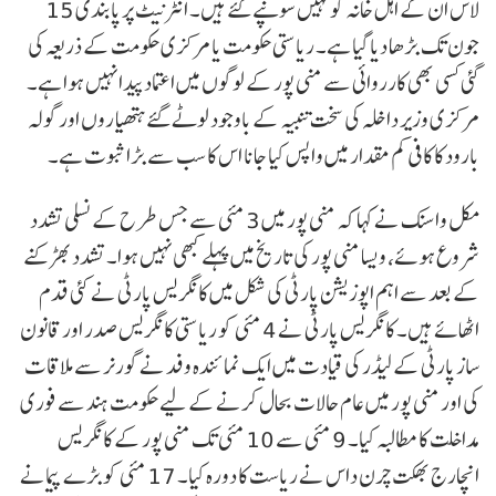
لاش ان کے اہل خانہ کو نہیں سونپے گئے ہیں۔ انٹرنیٹ پر پابندی 15
جون تک بڑھا دیا گیا ہے۔ ریاستی حکومت یا مرکزی حکومت کے ذریعہ کی
گئی کسی بھی کارروائی سے منی پور کے لوگوں میں اعتماد پیدا نہیں ہوا ہے۔
مرکزی وزیر داخلہ کی سخت تنبیہ کے باوجود لوٹے گئے ہتھیاروں اور گولہ
بارود کا کافی کم مقدار میں واپس کیا جانا اس کا سب سے بڑا ثبوت ہے۔
مکل واسنک نے کہا کہ منی پور میں 3 مئی سے جس طرح کے نسلی تشدد
شروع ہوئے، ویسا منی پور کی تاریخ میں پہلے کبھی نہیں ہوا۔ تشدد بھڑکنے
کے بعد سے اہم اپوزیشن پارٹی کی شکل میں کانگریس پارٹی نے کئی قدم
اٹھائے ہیں۔ کانگریس پارٹی نے 4 مئی کو ریاستی کانگریس صدر اور قانون
ساز پارٹی کے لیڈر کی قیادت میں ایک نمائندہ وفد نے گورنر سے ملاقات
کی اور منی پور میں عام حالات بحال کرنے کے لیے حکومت ہند سے فوری
مداخلت کا مطالبہ کیا۔ 9 مئی سے 10 مئی تک منی پور کے کانگریس
انچارج بھکت چرن داس نے ریاست کا دورہ کیا۔ 17 مئی کو بڑے پیمانے