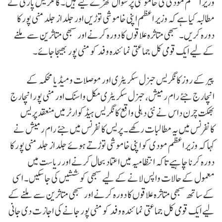
وزیر اعظم مودی کی خاموشی پر سوال کھڑے کیے ہیں۔ کانگریس پارٹی نے
مطالبہ کیا ہے کہ وزیر اعظم اپنی خاموشی توڑیں اور جلد از جلد منی پور کا
دورہ کریں۔ سبھی متاثرہ علاقوں کا دورہ کرنے اور سبھی متاثرین سے ملنے
کے لیے ایک قومی کل جماعتی نمائندہ وفد کو منی پور بھیجا جائے۔
پیر کے روز کانگریس جنرل سکریٹری اور موصلات و میڈیا محکمہ کے
انچارج جئے رام رمیش، جنرل سکریٹری مکل واسنک اور منی پور انچارج
بھکت چرن داس نے نئی دہلی واقع کانگریس ہیڈکوارٹر میں منعقد پریس
کانفرنس میں یہ مطالبات رکھے۔ پریس کانفرنس میں جئے رام رمیش نے
کہا کہ وزیر اعظم مودی کو اپنی خاموشی توڑتے ہوئے جلد از جلد منی پور کا
دورہ کرنا چاہیے تاکہ انتظامیہ میں اعتماد بحال کرنے اور ریاست میں
معمول کے حالات واپس لانے کے لیے سبھی کوششیں کی جا سکیں۔ اسی
کے ساتھ سبھی متاثرہ علاقوں کا دورہ کرنے اور سبھی متاثرین سے ملنے کے
لیے ایک قومی کل جماعتی نمائندہ وفد کو منی پور جانے کی اجازت دی جانی