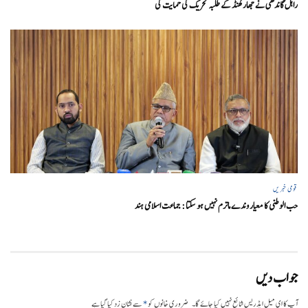
راہل گاندھی نے جھارکھنڈ کے طلبہ تحریک کی حمایت کی
قومی خبریں
حب الوطنی کا معیار وندے ماترم نہیں ہو سکتا : جماعت اسلامی ہند
جواب دیں
*
آپ کا ای میل ایڈریس شائع نہیں کیا جائے گا۔
ضروری خانوں کو
سے نشان زد کیا گیا ہے