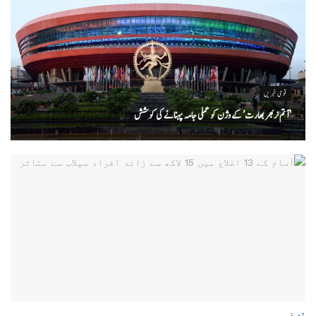
قومی خبریں
‘ آتم نربھر بھارت’ کے وژن کو عملی جامہ پہنانے کی کوشش