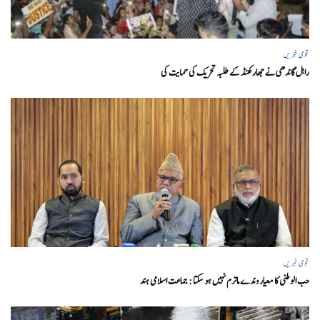
قومی خبریں
راہل گاندھی نے جھارکھنڈ کے طلبہ تحریک کی حمایت کی
قومی خبریں
حب الوطنی کا معیار وندے ماترم نہیں ہو سکتا : جماعت اسلامی ہند