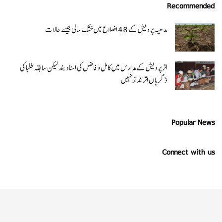
Recommended
مدھیہ پردیش کے 48 اضلاع میں خشک سالی جیسے حالات
اتر پردیش کےمدارس میں کامل و فاضل کی اسناد بند لیکن سابقہ طلبا کی
ڈگریا ں اثرانداز نہیں
Popular News
Connect with us