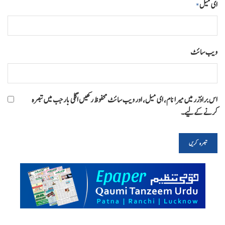
ای میل
*
ویب‌ سائٹ
اس براؤزر میں میرا نام، ای میل، اور ویب سائٹ محفوظ رکھیں اگلی بار جب میں تبصرہ
کرنے کےلیے۔