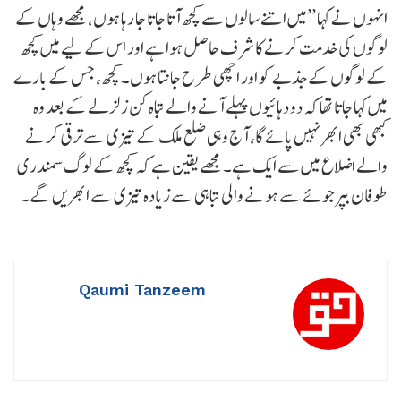
انہوں نے کہا ’’میں اتنے سالوں سے کچھ آتا جاتا جا رہا ہوں، مجھے وہاں کے
لوگوں کی خدمت کرنے کا شرف حاصل ہوا ہے اور اس کے لیے میں کچھ
کے لوگوں کے جذبے کو اور اچھی طرح جانتا ہوں۔ کچھ، جس کے بارے
میں کہا جاتا تھا کہ دو دہائیوں پہلے آنے والے تباہ کن زلزلے کے بعد وہ
کبھی بھی ابھر نہیں پائے گا، آج وہی ضلع ملک کے تیزی سے ترقی کرنے
والے اضلاع میں سے ایک ہے۔ مجھے یقین ہے کہ کچھ کے لوگ سمندری
طوفان بپرجوئے سے ہونے والی تباہی سے زیادہ تیزی سے ابھریں گے۔
Qaumi Tanzeem