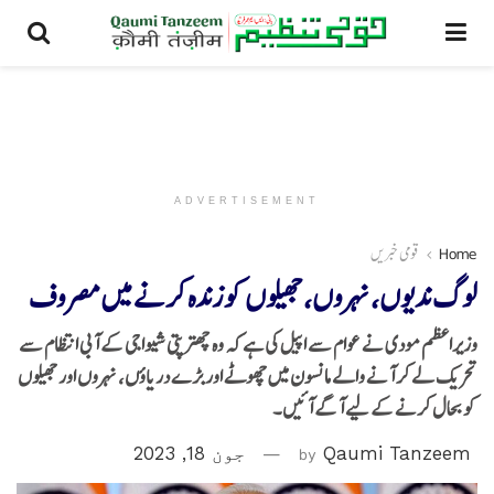
ADVERTISEMENT
Home
قومی خبریں
لوگ ندیوں، نہروں، جھیلوں کو زندہ کرنے میں مصروف
وزیراعظم مودی نے عوام سے اپیل کی ہے کہ وہ چھترپتی شیواجی کے آبی انتظام سے
تحریک لے کر آنے والے مانسون میں چھوٹے اور بڑے دریاؤں، نہروں اور جھیلوں
کو بحال کرنے کے لیے آگے آئیں۔
Qaumi Tanzeem
by
جون 18, 2023