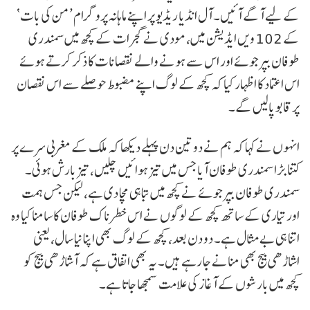
کے لیے آگے آئیں۔ آل انڈیا ریڈیو پر اپنے ماہانہ پروگرام ’من کی بات‘
کے 102 ویں ایڈیشن میں، مودی نے گجرات کے کچھ میں سمندری
طوفان بپرجوئے اور اس سے ہونے والے نقصانات کا ذکر کرتے ہوئے
اس اعتماد کا اظہار کیا کہ کچھ کے لوگ اپنے مضبوط حوصلے سے اس نقصان
پر قابو پالیں گے۔
انہوں نے کہا کہ ہم نے دو تین دن پہلے دیکھا کہ ملک کے مغربی سرے پر
کتنا بڑا سمندری طوفان آیا جس میں تیز ہوائیں چلیں، تیز بارش ہوئی۔
سمندری طوفان بپرجوئے نے کچھ میں تباہی مچا دی ہے، لیکن جس ہمت
اور تیاری کے ساتھ کچھ کے لوگوں نے اس خطرناک طوفان کا سامنا کیا وہ
اتنا ہی بے مثال ہے۔ دو دن بعد، کچھ کے لوگ بھی اپنا نیا سال، یعنی
اشاڑھی بیج بھی منانے جا رہے ہیں۔ یہ بھی اتفاق ہے کہ آشاڑھی بیج کو
کچھ میں بارشوں کے آغاز کی علامت سمجھا جاتا ہے۔