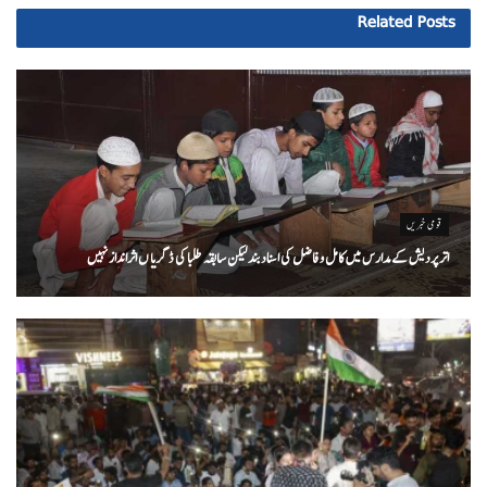
Related
Posts
قومی خبریں
اتر پردیش کےمدارس میں کامل و فاضل کی اسناد بند لیکن سابقہ طلبا کی ڈگریا ں اثرانداز نہیں