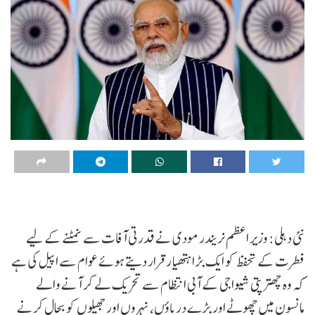
نئی دہلی: وزیر اعظم نریندر مودی نے قدرتی آفات سے نمٹنے کے لیے
فطرت کے تحفظ کو ایک بڑا ہتھیار قرار دیتے ہوئے عوام سے اپیل کی ہے
کہ وہ چھترپتی شیواجی کے آبی انتظام سے تحریک لے کر آنے والے
مانسون میں چھوٹے اور بڑے دریاؤں، نہروں اور جھیلوں کو بحال کرنے