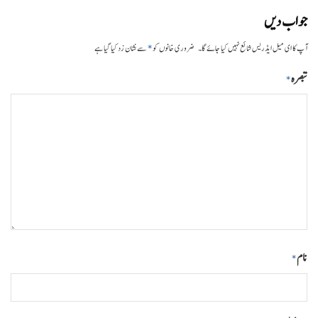
جواب دیں
*
آپ کا ای میل ایڈریس شائع نہیں کیا جائے گا۔
ضروری خانوں کو
سے نشان زد کیا گیا ہے
تبصرہ
*
نام
*