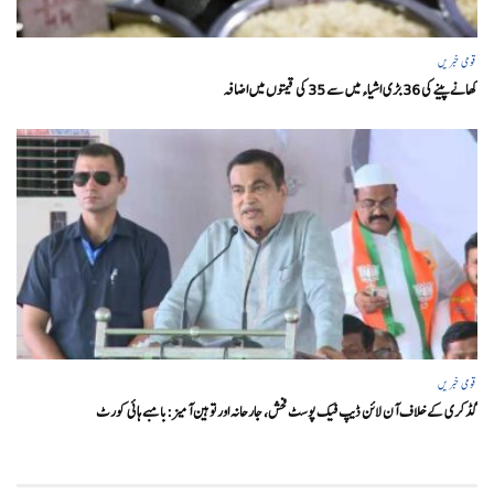
قومی خبریں
کھانے پینے کی 36 بڑی اشیاء میں سے 35 کی قیمتوں میں اضافہ
قومی خبریں
گڈکری کے خلاف آن لائن ڈیپ فیک پوسٹ فحش، جارحانہ اور توہین آمیز:بامبے ہائی کورٹ